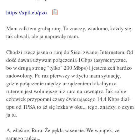
https://xpil.eu/pzo
Mam całkiem grubą rurę. To znaczy, wiadomo, każdy się
tak chwali, ale ja naprawdę mam.
Chodzi rzecz jasna o rurę do Sieci zwanej Internetem. Od
dość dawna używam połączenia 1Gbps (asymetryczne,
bo w drugą stronę "tylko" 200 Mbps) i jestem zeń bardzo
zadowolony. Po raz pierwszy w życiu mam sytuację,
gdzie połączenie między urządzeniem lokalnym a
ruterem jest wolniejsze niż rura na zewnątrz. Jak sobie
człowiek przypomni czasy ćwierającego 14.4 Kbps dial-
upu od TPSA to aż się łezka w oku... tego, znaczy, o czym
ja tu.
A, właśnie. Rura. Że pękła w sensie. We wpiątek, ze
samego rańca...