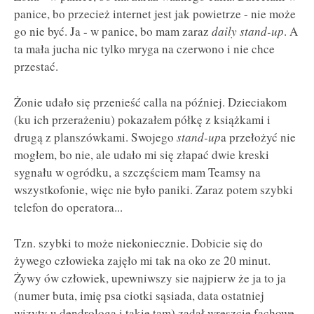
panice, bo przecież internet jest jak powietrze - nie może
go nie być. Ja - w panice, bo mam zaraz
daily stand-up
. A
ta mała jucha nic tylko mryga na czerwono i nie chce
przestać.
Żonie udało się przenieść calla na później. Dzieciakom
(ku ich przerażeniu) pokazałem półkę z książkami i
drugą z planszówkami. Swojego
stand-up
a przełożyć nie
mogłem, bo nie, ale udało mi się złapać dwie kreski
sygnału w ogródku, a szczęściem mam Teamsy na
wszystkofonie, więc nie było paniki. Zaraz potem szybki
telefon do operatora...
Tzn. szybki to może niekoniecznie. Dobicie się do
żywego człowieka zajęło mi tak na oko ze 20 minut.
Żywy ów człowiek, upewniwszy sie najpierw że ja to ja
(numer buta, imię psa ciotki sąsiada, data ostatniej
wizyty u dendrologa i takie tam) zadał wreszcie fachowe