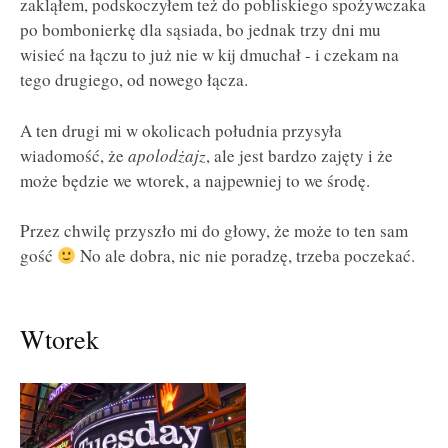
zakląłem, podskoczyłem też do pobliskiego spożywczaka
po bombonierkę dla sąsiada, bo jednak trzy dni mu
wisieć na łączu to już nie w kij dmuchał - i czekam na
tego drugiego, od nowego łącza.
A ten drugi mi w okolicach południa przysyła
wiadomość, że
apolodżajz
, ale jest bardzo zajęty i że
może będzie we wtorek, a najpewniej to we środę.
Przez chwilę przyszło mi do głowy, że może to ten sam
gość
No ale dobra, nic nie poradzę, trzeba poczekać.
Wtorek