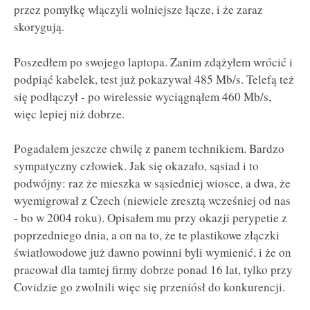
przez pomyłkę włączyli wolniejsze łącze, i że zaraz
skorygują.
Poszedłem po swojego laptopa. Zanim zdążyłem wrócić i
podpiąć kabelek, test już pokazywał 485 Mb/s. Telefą też
się podłączył - po wirelessie wyciągnąłem 460 Mb/s,
więc lepiej niż dobrze.
Pogadałem jeszcze chwilę z panem technikiem. Bardzo
sympatyczny człowiek. Jak się okazało, sąsiad i to
podwójny: raz że mieszka w sąsiedniej wiosce, a dwa, że
wyemigrował z Czech (niewiele zresztą wcześniej od nas
- bo w 2004 roku). Opisałem mu przy okazji perypetie z
poprzedniego dnia, a on na to, że te plastikowe złączki
światłowodowe już dawno powinni byli wymienić, i że on
pracował dla tamtej firmy dobrze ponad 16 lat, tylko przy
Covidzie go zwolnili więc się przeniósł do konkurencji.