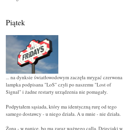
Piątek
... na dynksie światłowodowym zaczęła mrygać czerwona
lampka podpisana "LoS" czyli po naszemu "Lost of
Signal" i żadne restarty urządzenia nie pomagały.
Podpytałem sąsiada, który ma identyczną rurę od tego
samego dostawcy - u niego działa. A u mnie - nie działa.
Żona - w panice, bo ma zaraz ważnego calla. Dzieciaki w