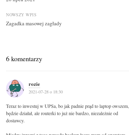
navigation
NOWSZY WPIS
Zagadka masowej zagłady
6 komentarzy
rozie
2021-07-28 o 18:30
Teraz to inwestuj w UPSa, bo jak padnie prąd to laptop owszem,
będzie działał, ale routerki to już nie bardzo, niezależnie od
dostawcy.
Między innymi z tego powodu backup łącza mam od operatora