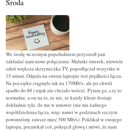
Środa
We środę wczesnym popołudniem przyszedł pan
zakładać nam nowe połączenie. Malutki ruterek, niewiele
odeń większa skrzyneczka TV, popodłączał wszystko w
15 minut. Odpala na swoim laptopie test prędkości łącza.
Na początku ciągnęło tak na 170Mb/s, ale po chwili
spadło do 80 i nijak nie chciało wrócić. Pytam go, czy to
normalne, a on na to, że nie, że każdy klient dostaje
dokładnie tyle, ile ma w umowie (nie ma żadnego
współdzielenia łącza, więc nawet w godzinach szczytu
powinniśmy zawsze mieć 500 Mb/s). Poklikał w swojego
laptopa, pocmokał coś, pokręcił głową i mówi, że nam