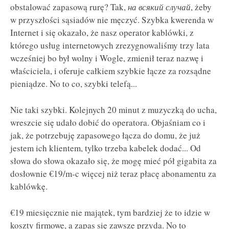
obstalować zapasową rurę? Tak,
на всякий случай
, żeby
w przyszłości sąsiadów nie męczyć. Szybka kwerenda w
Internet i się okazało, że nasz operator kablówki, z
którego usług internetowych zrezygnowaliśmy trzy lata
wcześniej bo był wolny i Wogle, zmienił teraz nazwę i
właściciela, i oferuje całkiem szybkie łącze za rozsądne
pieniądze. No to co, szybki telefą...
Nie taki szybki. Kolejnych 20 minut z muzyczką do ucha,
wreszcie się udało dobić do operatora. Objaśniam co i
jak, że potrzebuję zapasowego łącza do domu, że już
jestem ich klientem, tylko trzeba kabelek dodać... Od
słowa do słowa okazało się, że mogę mieć pół gigabita za
dosłownie €19/m-c więcej niż teraz płacę abonamentu za
kablówkę.
€19 miesięcznie nie majątek, tym bardziej że to idzie w
koszty firmowe, a zapas się zawsze przyda. No to