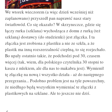
We wtorek wieczorem (a więc dzień wcześniej niż
zaplanowano) przyszedł pan naprawić nasz stary
światłowód. Co się okazało? W skrzyneczce, gdzie się
łączy rurka (szklana) wychodząca z domu z rurką (też
szklaną) dostawcy (do studzienki) jest złączka. I ta
złączka jest zrobiona z plastiku a nie ze szkła, a że
plastik ma inną rozszerzalność cieplną, to się rozjechało.
Bo upały ostatnio takie, że podchodzi pod 30, czasem
więcej (tak, wiem, dla polskiego czytelnika 30 stopni to
kasza z mlekiem, ale dla nas to makabra jest). Wymienił
tę złączkę na nową i wszystko działa - aż do następnego
przegrzania... Podobno problem jest na tyle powszechny,
że niedługo będą wszystkim wymieniać te złączki z
plastikowych na szklane. Ale to jeszcze nie dziś.