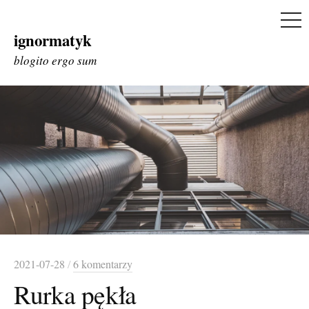
ME
ignormatyk
Skip
to
blogito ergo sum
content
2021-07-28
/
6 komentarzy
Rurka pękła