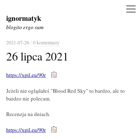
ME
ignormatyk
Skip
to
blogito ergo sum
content
2021-07-26
/
0 komentarzy
26 lipca 2021
https://xpil.eu/90r
Jeżeli nie oglądałeś "Blood Red Sky" to bardzo, ale to
bardzo nie polecam.
Recenzja na dniach.
https://xpil.eu/90r