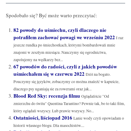
Spodobało się? Być może warto przeczytać:
82 powody do uśmiechu, czyli dlaczego nie
potrafiłem zachować powagi we wrześniu 2022
I raz
jeszcze rundka po śmiechostkach, którymi bombardowali mnie
znajomi w zeszłym miesiącu. Nauczymy się ogrodnictwa,
zapolujemy na wędkarzy bez...
67 powodów do radości, czyli z jakich powodów
uśmiechałem się w czerwcu 2022
Dziś na bogato.
Pouczymy się języków, zobaczymy co można znaleźć w kapuście,
dlaczego psy uganiają sie za rowerami oraz jak...
Blood Red Sky: recenzja filmu
Oglądaliście "Od
zmierzchu do świtu" Quentina Tarantino? Pewnie tak, bo to taki film,
który oglądali wszyscy. Lub prawie wszyscy. No...
Ostatniości, liściopad 2016
Lanie wody czyli opowiadam o
historii własnego blogu. Dla masochistów....