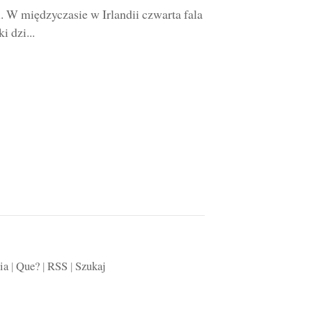
i. W międzyczasie w Irlandii czwarta fala
i dzi...
ia
|
Que?
|
RSS
|
Szukaj