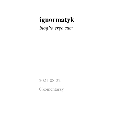
ignormatyk
Skip
to
blogito ergo sum
content
2021-08-22
0 komentarzy