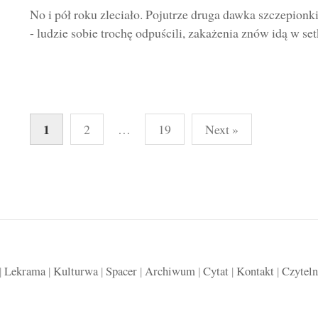
No i pół roku zleciało. Pojutrze druga dawka szczepionk
- ludzie sobie trochę odpuścili, zakażenia znów idą w setk
Stronicowanie
1
2
…
19
Next »
wpisów
|
Lekrama
|
Kulturwa
|
Spacer
|
Archiwum
|
Cytat
|
Kontakt
|
Czyteln