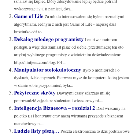
(znalazł się kupiec, który zdecydowanie lepiej będzie potrafił
wykorzystać 32 GB pamięci, dwa...
Game of Life
Za młodu interesowałem się byłem rozmaitymi
algorytmami. Jednym z nich jest Game of Life - napiszę dziś
króciutko cóż to...
Dekalog młodego programisty
Lenistwo motorem
postępu, a więc dziś zamiast pisać od siebie, przetłumaczę ten oto
artykuł wybitnego programisty z wieloletnim doświadczeniem:
http://hintjens.com/blog:101...
Manipulator stołokulotoczny
Było o monitorach i o
dyskach, dziś o myszach. Pierwsza mysz do komputera, którą jestem
w stanie sobie przypomnieć, była...
Pożyteczne skróty
Dawnymi czasy zdarzało mi się
poprowadzić zajęcia ze studentami wieczorowymi....
Inteligencja Biznesowa – rozdział 2
Dziś wracamy na
poletko BI i kontynuujemy naszą wirtualną przygodę z biznesem
marchwiowym....
Ludzie listy piszą…
Poczta elektroniczna to dziś podstawowe