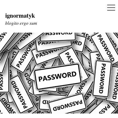
ME
ignormatyk
Skip
to
blogito ergo sum
content