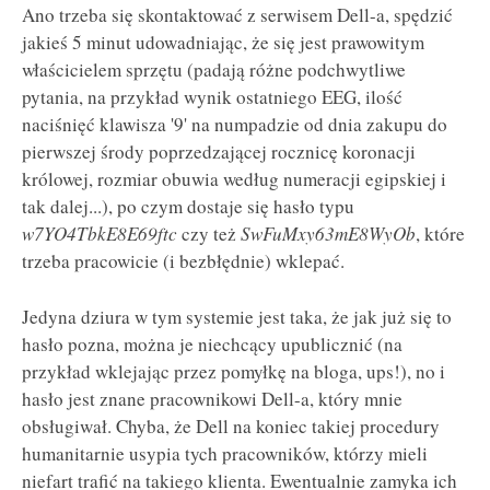
Ano trzeba się skontaktować z serwisem Dell-a, spędzić
jakieś 5 minut udowadniając, że się jest prawowitym
właścicielem sprzętu (padają różne podchwytliwe
pytania, na przykład wynik ostatniego EEG, ilość
naciśnięć klawisza '9' na numpadzie od dnia zakupu do
pierwszej środy poprzedzającej rocznicę koronacji
królowej, rozmiar obuwia według numeracji egipskiej i
tak dalej...), po czym dostaje się hasło typu
w7YO4TbkE8E69ftc
czy też
SwFuMxy63mE8WyOb
, które
trzeba pracowicie (i bezbłędnie) wklepać.
Jedyna dziura w tym systemie jest taka, że jak już się to
hasło pozna, można je niechcący upublicznić (na
przykład wklejając przez pomyłkę na bloga, ups!), no i
hasło jest znane pracownikowi Dell-a, który mnie
obsługiwał. Chyba, że Dell na koniec takiej procedury
humanitarnie usypia tych pracowników, którzy mieli
niefart trafić na takiego klienta. Ewentualnie zamyka ich