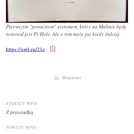
Pierwszym "poważnym" systemem, który na Malinie będę
testował jest Pi-Hole. Ale o tym może już kiedy indziej.
https://xpil.eu/21e
Branżowe
Post
STARSZY WPIS
Z przesiadką
navigation
NOWSZY WPIS