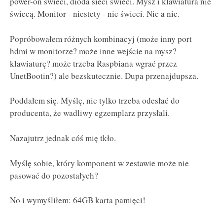
power-on świeci, dioda sieci świeci. Mysz i klawiatura nie
świecą. Monitor - niestety - nie świeci. Nic a nic.
Popróbowałem różnych kombinacyj (może inny port
hdmi w monitorze? może inne wejście na mysz?
klawiaturę? może trzeba Raspbiana wgrać przez
UnetBootin?) ale bezskutecznie. Dupa przenajdupsza.
Poddałem się. Myślę, nic tylko trzeba odesłać do
producenta, że wadliwy egzemplarz przysłali.
Nazajutrz jednak cóś mię tkło.
Myślę sobie, który komponent w zestawie może nie
pasować do pozostałych?
No i wymyśliłem: 64GB karta pamięci!