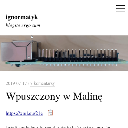
ME
ignormatyk
Skip
to
blogito ergo sum
content
2019-07-17
/
7 komentarzy
Wpuszczony w Malinę
https://xpil.eu/21e
Jeżeli zaglądasz tu regularnie to być może wiesz, że