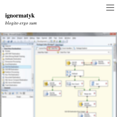
ME
ignormatyk
Skip
to
blogito ergo sum
content