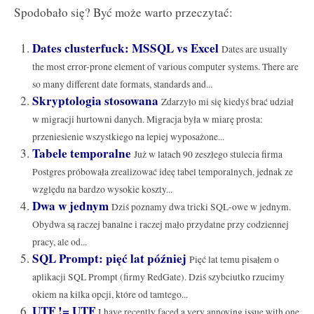
Spodobało się? Być może warto przeczytać:
Dates clusterfuck: MSSQL vs Excel
Dates are usually
the most error-prone element of various computer systems. There are
so many different date formats, standards and...
Skryptologia stosowana
Zdarzyło mi się kiedyś brać udział
w migracji hurtowni danych. Migracja była w miarę prosta:
przeniesienie wszystkiego na lepiej wyposażone...
Tabele temporalne
Już w latach 90 zeszłego stulecia firma
Postgres próbowała zrealizować ideę tabel temporalnych, jednak ze
względu na bardzo wysokie koszty...
Dwa w jednym
Dziś poznamy dwa tricki SQL-owe w jednym.
Obydwa są raczej banalne i raczej mało przydatne przy codziennej
pracy, ale od...
SQL Prompt: pięć lat później
Pięć lat temu pisałem o
aplikacji SQL Prompt (firmy RedGate). Dziś szybciutko rzucimy
okiem na kilka opcji, które od tamtego...
UTF != UTF
I have recently faced a very annoying issue with one