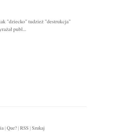
jak "dziecko" tudzież "destrukcja"
rażał publ...
ia
|
Que?
|
RSS
|
Szukaj