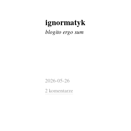
ignormatyk
Skip
to
blogito ergo sum
content
2026-05-26
2 komentarze