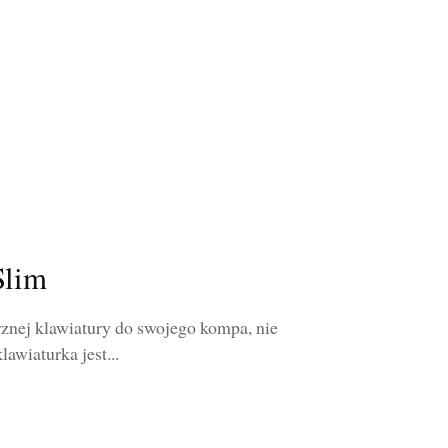
Slim
rznej klawiatury do swojego kompa, nie
wiaturka jest...