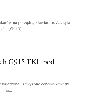
ukatów na porządną klawiaturę. Zaczęło
echa (G613)...
tech G915 TKL pod
przebajerzone i zawyżone cenowo kawałki
 - ma...