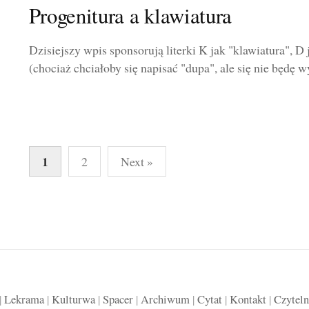
Progenitura a klawiatura
Dzisiejszy wpis sponsorują literki K jak "klawiatura", D 
(chociaż chciałoby się napisać "dupa", ale się nie będę wy
Stronicowanie
1
2
Next »
wpisów
|
Lekrama
|
Kulturwa
|
Spacer
|
Archiwum
|
Cytat
|
Kontakt
|
Czyteln