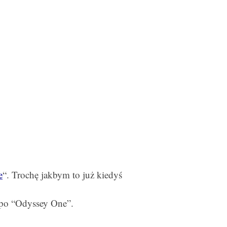
e
“. Trochę jakbym to już kiedyś
 po “Odyssey One”.