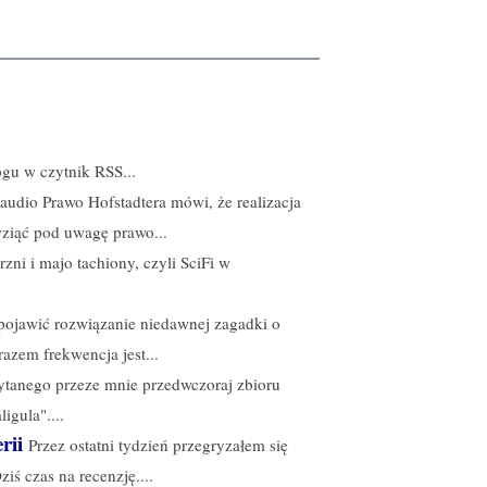
gu w czytnik RSS...
udio Prawo Hofstadtera mówi, że realizacja
wziąć pod uwagę prawo...
zni i majo tachiony, czyli SciFi w
 pojawić rozwiązanie niedawnej zagadki o
azem frekwencja jest...
czytanego przeze mnie przedwczoraj zbioru
igula"....
rii
Przez ostatni tydzień przegryzałem się
iś czas na recenzję....