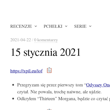
RECENZJE
PCHEŁKI
SERIE
2021-04-22
/
0 komentarzy
15 stycznia 2021
https://xpil.eu/iof
Przegryzam się przez pierwszy tom “
Odyssey On
czytał. Nie powala, trochę naiwne, ale ujdzie.
Odkryłem “Thirteen” Morgana, będzie co czytać