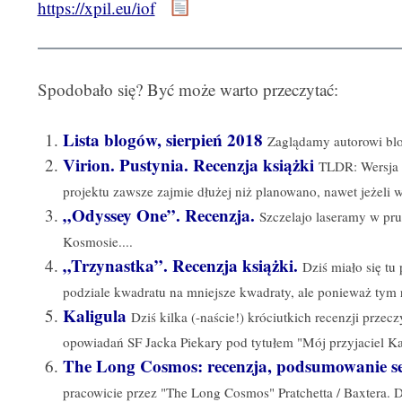
https://xpil.eu/iof
Spodobało się? Być może warto przeczytać:
Lista blogów, sierpień 2018
Zaglądamy autorowi blo
Virion. Pustynia. Recenzja książki
TLDR: Wersja a
projektu zawsze zajmie dłużej niż planowano, nawet jeżeli 
„Odyssey One”. Recenzja.
Szczelajo laseramy w prur
Kosmosie....
„Trzynastka”. Recenzja książki.
Dziś miało się tu
podziale kwadratu na mniejsze kwadraty, ale ponieważ tym r
Kaligula
Dziś kilka (-naście!) króciutkich recenzji prze
opowiadań SF Jacka Piekary pod tytułem "Mój przyjaciel Kal
The Long Cosmos: recenzja, podsumowanie se
pracowicie przez "The Long Cosmos" Pratchetta / Baxtera. Dz