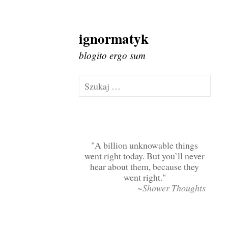
ignormatyk
Skip
to
blogito ergo sum
content
Szukaj:
A billion unknowable things
went right today. But you’ll never
hear about them, because they
went right.
~Shower Thoughts