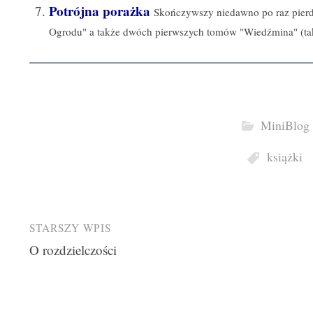
Potrójna porażka
Skończywszy niedawno po raz pier
Ogrodu" a także dwóch pierwszych tomów "Wiedźmina" (tak
MiniBlog
książki
Post
STARSZY WPIS
O rozdzielczości
navigation