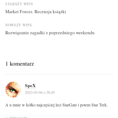
Post
STARSZY WPIS
Market Forces. Recenzja książki
navigation
NOWSZY WPIS
Rozwiązanie zagadki z poprzedniego weekendu
1 komentarz
SpeX
2023-03-04 o 20:45
A u mnie w kółko najczęściej leci StarGate i potem Star Trek.
Odpowiedz