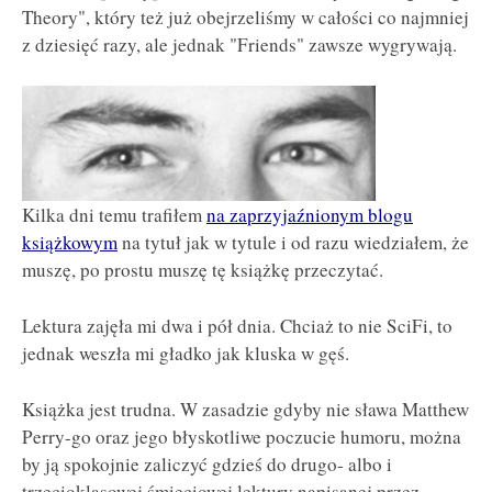
Theory", który też już obejrzeliśmy w całości co najmniej
z dziesięć razy, ale jednak "Friends" zawsze wygrywają.
Kilka dni temu trafiłem
na zaprzyjaźnionym blogu
książkowym
na tytuł jak w tytule i od razu wiedziałem, że
muszę, po prostu muszę tę książkę przeczytać.
Lektura zajęła mi dwa i pół dnia. Chciaż to nie SciFi, to
jednak weszła mi gładko jak kluska w gęś.
Książka jest trudna. W zasadzie gdyby nie sława Matthew
Perry-go oraz jego błyskotliwe poczucie humoru, można
by ją spokojnie zaliczyć gdzieś do drugo- albo i
trzecioklasowej śmieciowej lektury napisanej przez