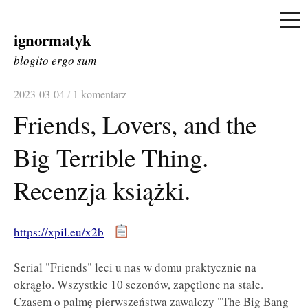
ME
ignormatyk
Skip
to
blogito ergo sum
content
2023-03-04
/
1 komentarz
Friends, Lovers, and the
Big Terrible Thing.
Recenzja książki.
https://xpil.eu/x2b
Serial "Friends" leci u nas w domu praktycznie na
okrągło. Wszystkie 10 sezonów, zapętlone na stałe.
Czasem o palmę pierwszeństwa zawalczy "The Big Bang