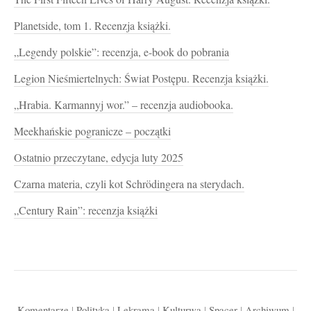
Planetside, tom 1. Recenzja książki.
„Legendy polskie”: recenzja, e-book do pobrania
Legion Nieśmiertelnych: Świat Postępu. Recenzja książki.
„Hrabia. Karmannyj wor.” – recenzja audiobooka.
Meekhańskie pogranicze – początki
Ostatnio przeczytane, edycja luty 2025
Czarna materia, czyli kot Schrödingera na sterydach.
„Century Rain”: recenzja książki
Komentarze
|
Polityka
|
Lekrama
|
Kulturwa
|
Spacer
|
Archiwum
|