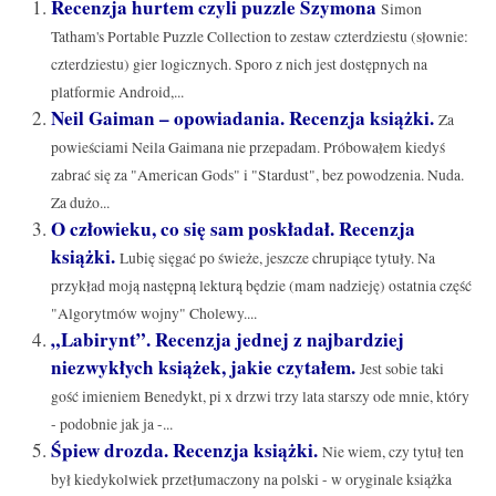
Recenzja hurtem czyli puzzle Szymona
Simon
Tatham's Portable Puzzle Collection to zestaw czterdziestu (słownie:
czterdziestu) gier logicznych. Sporo z nich jest dostępnych na
platformie Android,...
Neil Gaiman – opowiadania. Recenzja książki.
Za
powieściami Neila Gaimana nie przepadam. Próbowałem kiedyś
zabrać się za "American Gods" i "Stardust", bez powodzenia. Nuda.
Za dużo...
O człowieku, co się sam poskładał. Recenzja
książki.
Lubię sięgać po świeże, jeszcze chrupiące tytuły. Na
przykład moją następną lekturą będzie (mam nadzieję) ostatnia część
"Algorytmów wojny" Cholewy....
„Labirynt”. Recenzja jednej z najbardziej
niezwykłych książek, jakie czytałem.
Jest sobie taki
gość imieniem Benedykt, pi x drzwi trzy lata starszy ode mnie, który
- podobnie jak ja -...
Śpiew drozda. Recenzja książki.
Nie wiem, czy tytuł ten
był kiedykolwiek przetłumaczony na polski - w oryginale książka