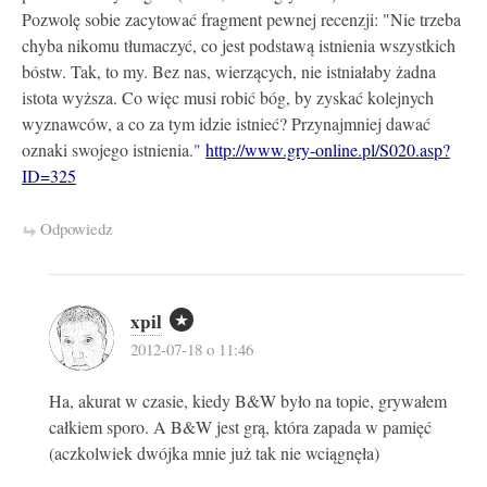
Pozwolę sobie zacytować fragment pewnej recenzji: "Nie trzeba
chyba nikomu tłumaczyć, co jest podstawą istnienia wszystkich
bóstw. Tak, to my. Bez nas, wierzących, nie istniałaby żadna
istota wyższa. Co więc musi robić bóg, by zyskać kolejnych
wyznawców, a co za tym idzie istnieć? Przynajmniej dawać
oznaki swojego istnienia."
http://www.gry-online.pl/S020.asp?
ID=325
Odpowiedz
xpil
2012-07-18 o 11:46
Ha, akurat w czasie, kiedy B&W było na topie, grywałem
całkiem sporo. A B&W jest grą, która zapada w pamięć
(aczkolwiek dwójka mnie już tak nie wciągnęła)