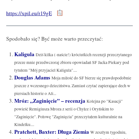
https://xpil.eu/r19gE
Spodobało się? Być może warto przeczytać:
Kaligula
Dziś kilka (-naście!) króciutkich recenzji przeczytanego
przeze mnie przedwczoraj zbioru opowiadań SF Jacka Piekary pod
tytułem "Mój przyjaciel Kaligula"....
Douglas Adams
Moja miłość do SF bierze się prawdopodobnie
jeszcze z wczesnego dzieciństwa. Zamiast czytać zapierające dech w
piersiach historie o Ali...
Mróz: „Zaginięcie” – recenzja
Kolejna po "Kasacji"
powieść Remigiusza Mroza z serii o Chyłce i Oryńskim to
"Zaginięcie". Połowę "Zaginięcia" przeczytałem kulturalnie na
Kindelku....
Pratchett, Baxter: Długa Ziemia
W zeszłym tygodniu,