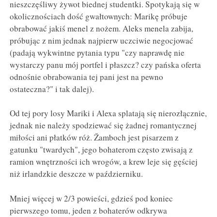
nieszczęśliwy żywot biednej studentki. Spotykają się w
okolicznościach dość gwałtownych: Marikę próbuje
obrabować jakiś menel z nożem. Aleks menela zabija,
próbując z nim jednak najpierw uczciwie negocjować
(padają wykwintne pytania typu "czy naprawdę nie
wystarczy panu mój portfel i płaszcz? czy pańska oferta
odnośnie obrabowania tej pani jest na pewno
ostateczna?" i tak dalej).
Od tej pory losy Mariki i Alexa splatają się nierozłącznie,
jednak nie należy spodziewać się żadnej romantycznej
miłości ani płatków róż. Žamboch jest pisarzem z
gatunku "twardych", jego bohaterom często zwisają z
ramion wnętrzności ich wrogów, a krew leje się gęściej
niż irlandzkie deszcze w październiku.
Mniej więcej w 2/3 powieści, gdzieś pod koniec
pierwszego tomu, jeden z bohaterów odkrywa