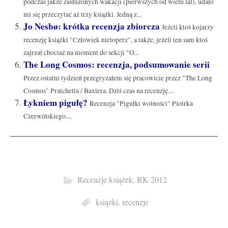
podczas jakże zasłużonych wakacji (pierwszych od wielu lat), udało
mi się przeczytać aż trzy książki. Jedną z...
Jo Nesbø: krótka recenzja zbiorcza
Jeżeli ktoś kojarzy
recenzję książki "Człowiek nietoperz", a także, jeżeli ten sam ktoś
zajrzał chociaż na moment do sekcji "O...
The Long Cosmos: recenzja, podsumowanie serii
Przez ostatni tydzień przegryzałem się pracowicie przez "The Long
Cosmos" Pratchetta / Baxtera. Dziś czas na recenzję....
Łykniem pigułę?
Recenzja "Pigułki wolności" Piotrka
Czerwińskiego....
Recenzje książek
,
RK 2012
książki
,
recenzje