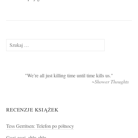
Szukaj:
We’re all just killing time until time kills us.
~Shower Thoughts
RECENZJE KSIĄŻEK
Tess Gerritsen: Telefon po północy
Gagi-gagi, ablu-ablu