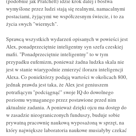
(podobnie jak Pratchett) idzie krok dalej i bóstwa
wymyślone przez ludzi stają się realnymi, namacalnymi
postaciami, żyjącymi we współczesnym świecie, i to za
życia swych "wiernych".
Sprawcą wszystkich wydarzeń opisanych w powieści jest
Alex, ponadprzeciętnie inteligentny syn szefa czeskiej
mafii. "Ponadprzeciętnie inteligentny" to w tym
przypadku eufemizm, ponieważ żadna ludzka skala nie
jest w stanie wiarygodnie zmierzyć ilorazu inteligencji
Alexa. Co poniektórzy podają wartości w okolicach 800,
jednak prawda jest taka, że Alex jest geniuszem
potrafiącym "podciągnąć" swoje IQ do dowolnego
poziomu wymaganego przez postawione przed nim
aktualnie zadania. A ponieważ dzięki ojcu ma dostęp do
w zasadzie nieograniczonych funduszy, buduje sobie
prywatną pracownię naukową wyposażoną w sprzęt, na
który największe laboratoria naukowe musiałyby czekać