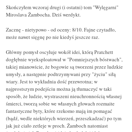
Skończyłem wczoraj drugi (i ostatni) tom "Wylęgarni"
Miroslava Žambocha. Dziś werdykt.
Zacznę - nietypowo - od oceny: 8/10. Fajne czytadło,
może nawet sięgnę po nie kiedyś jeszcze raz.
Główny pomysł oscyluje wokół idei, którą Pratchett
dogłębnie wyeksploatował w "Pomniejszych bóstwach",
takiej mianowicie, że bogowie są tworzeni przez ludzkie
umysły, a następnie podtrzymywani przy "życiu" siłą
wiary. Jest to wykładnia dość przewrotna; w
najprostszym podejściu można ją tłumaczyć w taki
sposób, że ludzie, wystraszeni nieuchronnością własnej
śmierci, tworzą sobie we własnych głowach rozmaite
fantastyczne byty, które rzekomo mają im pomagać
(bądź, wedle niektórych wierzeń, przeszkadzać) po tym
jak już ciało zetleje w proch. Žamboch natomiast