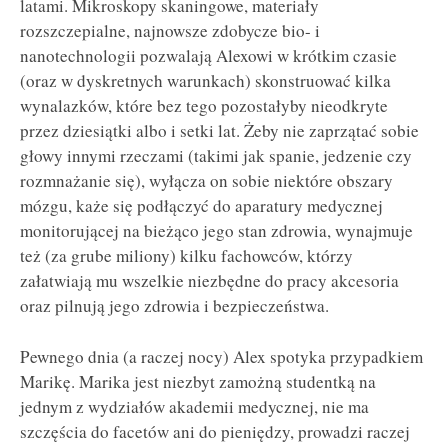
latami. Mikroskopy skaningowe, materiały
rozszczepialne, najnowsze zdobycze bio- i
nanotechnologii pozwalają Alexowi w krótkim czasie
(oraz w dyskretnych warunkach) skonstruować kilka
wynalazków, które bez tego pozostałyby nieodkryte
przez dziesiątki albo i setki lat. Żeby nie zaprzątać sobie
głowy innymi rzeczami (takimi jak spanie, jedzenie czy
rozmnażanie się), wyłącza on sobie niektóre obszary
mózgu, każe się podłączyć do aparatury medycznej
monitorującej na bieżąco jego stan zdrowia, wynajmuje
też (za grube miliony) kilku fachowców, którzy
załatwiają mu wszelkie niezbędne do pracy akcesoria
oraz pilnują jego zdrowia i bezpieczeństwa.
Pewnego dnia (a raczej nocy) Alex spotyka przypadkiem
Marikę. Marika jest niezbyt zamożną studentką na
jednym z wydziałów akademii medycznej, nie ma
szczęścia do facetów ani do pieniędzy, prowadzi raczej