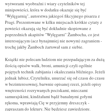
wytworami wyobraźni i wiary czytelników tej
minipowieści, która w dodatku okazuje się być
"Wylęgarnią", autorstwa jakiegoś fikcyjnego pisarza z
Pragi. Prezentowane w kilku miejscach krótkie cytaty z
powieści okazują się być dokładnie skopiowane z
poprzednich akapitów "Wylęgarni" Žambocha, co jest
interesującym (acz bynajmniej nie nowym) zagraniem -
trochę jakby Žamboch żartował sam z siebie.
Książki nie polecam ludziom nie przepadającym za dużą
ilością opisów walk, broni, amunicji czyli ogólnie
pojętych technik zabijania i okaleczania bliźniego. Jeżeli
jednak lubisz, Czytelniku, unurzać się od czasu do czasu
w bezinteresownej, barwnie opisanej rzezi, jeżeli opisy
wnętrzności rozrywanych pociskami, mieczami
samurajskimi, kindżałami bądź banalnymi gołymi
rękoma, wprawiają Cię w przyjemny dreszczyk -
zapraszam do lektury. Nie będziesz zawiedziony.