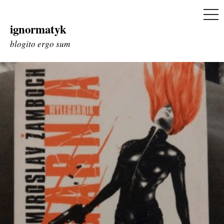
ME
ignormatyk
Skip
to
blogito ergo sum
content