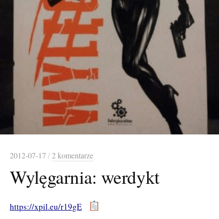
2012-07-17
/
2 komentarze
Wylęgarnia: werdykt
https://xpil.eu/r19gE