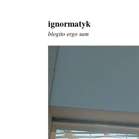
ignormatyk
Skip
to
blogito ergo sum
content