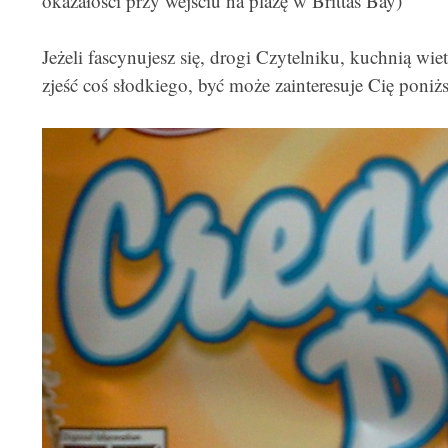
okazałości przy wejściu na plażę w Brittas Bay)
Jeżeli fascynujesz się, drogi Czytelniku, kuchnią wie
zjeść coś słodkiego, być może zainteresuje Cię poniż