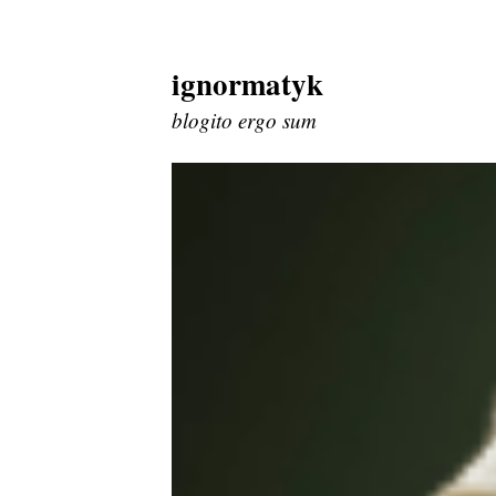
ignormatyk
Skip
to
blogito ergo sum
content