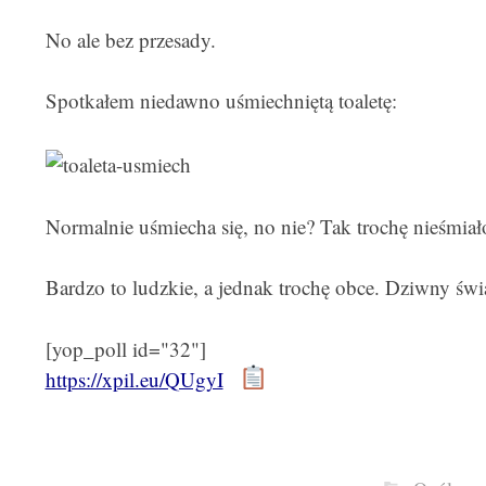
No ale bez przesady.
Spotkałem niedawno uśmiechniętą toaletę:
Normalnie uśmiecha się, no nie? Tak trochę nieśmiał
Bardzo to ludzkie, a jednak trochę obce. Dziwny świa
[yop_poll id="32"]
https://xpil.eu/QUgyI