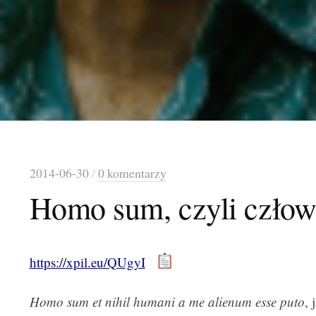
2014-06-30
/
0 komentarzy
Homo sum, czyli człow
https://xpil.eu/QUgyI
Homo sum et nihil humani a me alienum esse puto
, 