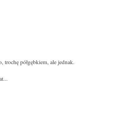
o, trochę półgębkiem, ale jednak.
t...