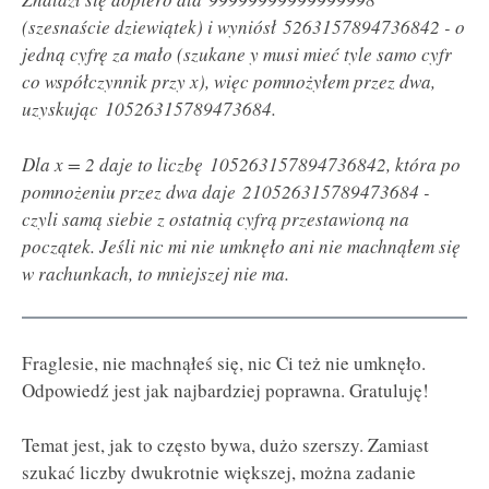
(szesnaście dziewiątek) i wyniósł 5263157894736842 - o
jedną cyfrę za mało (szukane y musi mieć tyle samo cyfr
co współczynnik przy x), więc pomnożyłem przez dwa,
uzyskując 10526315789473684.
Dla x = 2 daje to liczbę 105263157894736842, która po
pomnożeniu przez dwa daje 210526315789473684 -
czyli samą siebie z ostatnią cyfrą przestawioną na
początek. Jeśli nic mi nie umknęło ani nie machnąłem się
w rachunkach, to mniejszej nie ma.
Fraglesie, nie machnąłeś się, nic Ci też nie umknęło.
Odpowiedź jest jak najbardziej poprawna. Gratuluję!
Temat jest, jak to często bywa, dużo szerszy. Zamiast
szukać liczby dwukrotnie większej, można zadanie