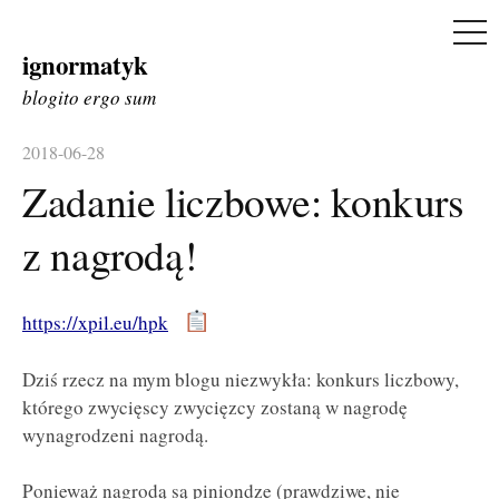
ME
ignormatyk
Skip
to
blogito ergo sum
content
2018-06-28
Zadanie liczbowe: konkurs
z nagrodą!
https://xpil.eu/hpk
Dziś rzecz na mym blogu niezwykła: konkurs liczbowy,
którego zwycięscy zwycięzcy zostaną w nagrodę
wynagrodzeni nagrodą.
Ponieważ nagrodą są piniondze (prawdziwe, nie