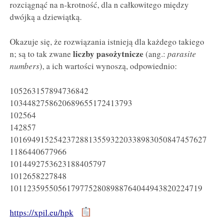
rozciągnąć na n-krotność, dla n całkowitego między
dwójką a dziewiątką.
Okazuje się, że rozwiązania istnieją dla każdego takiego
liczby pasożytnicze
n; są to tak zwane
(ang.:
parasite
numbers
), a ich wartości wynoszą, odpowiednio:
105263157894736842
1034482758620689655172413793
102564
142857
101694915254237288135593220338983050847457627
1186440677966
1014492753623188405797
1012658227848
10112359550561797752808988764044943820224719
https://xpil.eu/hpk