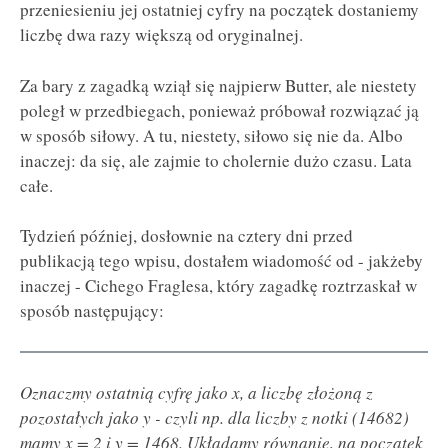
przeniesieniu jej ostatniej cyfry na początek dostaniemy
liczbę dwa razy większą od oryginalnej.
Za bary z zagadką wziął się najpierw Butter, ale niestety
poległ w przedbiegach, ponieważ próbował rozwiązać ją
w sposób siłowy. A tu, niestety, siłowo się nie da. Albo
inaczej: da się, ale zajmie to cholernie dużo czasu. Lata
całe.
Tydzień później, dosłownie na cztery dni przed
publikacją tego wpisu, dostałem wiadomość od - jakżeby
inaczej - Cichego Fraglesa, który zagadkę roztrzaskał w
sposób następujący:
Oznaczmy ostatnią cyfrę jako x, a liczbę złożoną z
pozostałych jako y - czyli np. dla liczby z notki (14682)
mamy x = 2 i y = 1468. Układamy równanie, na początek