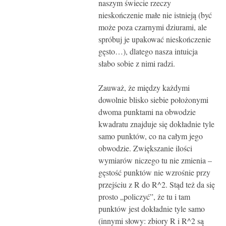
naszym świecie rzeczy
nieskończenie małe nie istnieją (być
może poza czarnymi dziurami, ale
spróbuj je upakować nieskończenie
gęsto…), dlatego nasza intuicja
słabo sobie z nimi radzi.
Zauważ, że między każdymi
dowolnie blisko siebie położonymi
dwoma punktami na obwodzie
kwadratu znajduje się dokładnie tyle
samo punktów, co na całym jego
obwodzie. Zwiększanie ilości
wymiarów niczego tu nie zmienia –
gęstość punktów nie wzrośnie przy
przejściu z R do R^2. Stąd też da się
prosto „policzyć”, że tu i tam
punktów jest dokładnie tyle samo
(innymi słowy: zbiory R i R^2 są