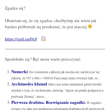
Zgadza się?
Obawiam się, że się zgadza, choćbyśmy nie wiem jak
bardzo próbowali się przekonać, że jest inaczej
https://xpil.eu/0x9
Spodobało się? Być może warto przeczytać:
Numerki
Nie rozumiem całkiem jak można nie zachwycać się
faktem, że 555 x 666 = 369630 Fascynuje mnie również fakt, że...
Archimedes kłamał
Jakiś czas temu znalazłem gdzieś krótki
artykuł o tym, że Archimedes, mówiąc "dajcie mi punkt podparcia a
podważę Ziemię", nieco...
Pierwsza drabina. Rozwiązanie zagadki.
W zagadce
pytam o to jaka jest najdłuższa minimalna drabinka liczb pierwszych