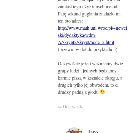
zamiast tego użyć innych metod.
Parę sekund guglania znalazło mi
ten oto adres:
http://www.math.uni.wroc.pl/~newel
ski/dydaktyka/wdm-
A/skrypt2/skrypt/node12.html
(przewiń w dół do przykładu 5).
Oczywiście jeżeli weźmiemy dwie
grupy ludzi i jednych będziemy
karmić pizzą w kształcie okręgu, a
drugich tylko jej obwodem, to ci
drudzy padną z głodu
Odpowiedz
Jaro