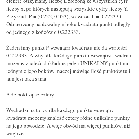
efekcie otrzymamy liczbę L złożoną ze wszystkich cyfr
liczby x, po których następują wszystkie cyfry liczby Y.
Przykład: P = (0.222, 0.333), wówczas L = 0.222333.
Odmierzamy na dowolnym boku kwadratu punkt odległy
od jednego z końców o 0.222333.
Żaden inny punkt P wewnątrz kwadratu nie da wartości
0.222333. A więc dla każdego punktu wewnątrz kwadratu
możemy znaleźć dokładnie jeden UNIKALNY punkt na
jednym z jego boków. Inaczej mówiąc ilość punktów tu i
tam jest taka sama.
A że boki są aż cztery...
Wychodzi na to, że dla każdego punktu wewnątrz
kwadratu możemy znaleźć cztery różne unikalne punkty
na jego obwodzie. A więc obwód ma więcej punktów, niż
wnętrze.