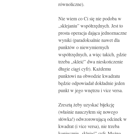
równoliczne).
Nie wiem co Ci się nie podoba w
„sklejaniu” współrzędnych. Jest to
prosta operacja dająca jednoznaczne
wyniki (paradoksalnie nawet dla
punktów o niewymiernych
współrzędnych, a więc takich, gdzie
trzeba „skleić” dwa nieskończenie
długie ciągi cyfr). Każdemu
punktowi na obwodzie kwadratu
będzie odpowiadał dokładnie jeden
punkt w jego wnętrzu i vice versa.
Zresztą żeby uzyskać bijekcję
(właśnie nauczyłem się nowego
słówka!) odwzorowującą odcinek w
kwadrat (i vice versa), nie trzeba
koniecznie „sklejać” cyfr. Można