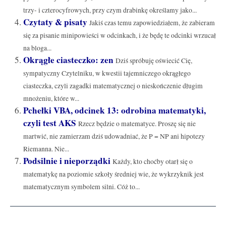
trzy- i czterocyfrowych, przy czym drabinkę określamy jako...
Czytaty & pisaty
Jakiś czas temu zapowiedziałem, że zabieram
się za pisanie minipowieści w odcinkach, i że będę te odcinki wrzucał
na bloga...
Okrągłe ciasteczko: zen
Dziś spróbuję oświecić Cię,
sympatyczny Czytelniku, w kwestii tajemniczego okrągłego
ciasteczka, czyli zagadki matematycznej o nieskończenie długim
mnożeniu, które w...
Pchełki VBA, odcinek 13: odrobina matematyki,
czyli test AKS
Rzecz będzie o matematyce. Proszę się nie
martwić, nie zamierzam dziś udowadniać, że P = NP ani hipotezy
Riemanna. Nie...
Podsilnie i nieporządki
Każdy, kto choćby otarł się o
matematykę na poziomie szkoły średniej wie, że wykrzyknik jest
matematycznym symbolem silni. Cóż to...