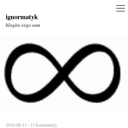
ME
ignormatyk
Skip
to
blogito ergo sum
content
2016-08-11
/
13 komentarzy