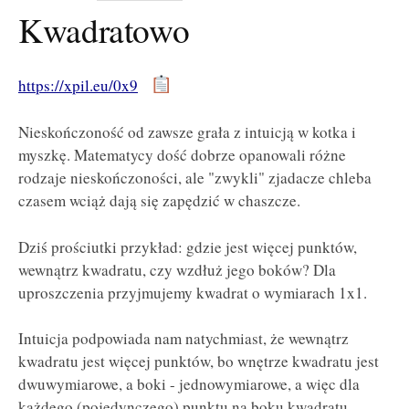
Kwadratowo
https://xpil.eu/0x9
Nieskończoność od zawsze grała z intuicją w kotka i
myszkę. Matematycy dość dobrze opanowali różne
rodzaje nieskończoności, ale "zwykli" zjadacze chleba
czasem wciąż dają się zapędzić w chaszcze.
Dziś prościutki przykład: gdzie jest więcej punktów,
wewnątrz kwadratu, czy wzdłuż jego boków? Dla
uproszczenia przyjmujemy kwadrat o wymiarach 1x1.
Intuicja podpowiada nam natychmiast, że wewnątrz
kwadratu jest więcej punktów, bo wnętrze kwadratu jest
dwuwymiarowe, a boki - jednowymiarowe, a więc dla
każdego (pojedynczego) punktu na boku kwadratu