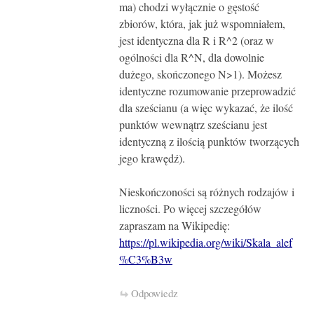
ma) chodzi wyłącznie o gęstość
zbiorów, która, jak już wspomniałem,
jest identyczna dla R i R^2 (oraz w
ogólności dla R^N, dla dowolnie
dużego, skończonego N>1). Możesz
identyczne rozumowanie przeprowadzić
dla sześcianu (a więc wykazać, że ilość
punktów wewnątrz sześcianu jest
identyczną z ilością punktów tworzących
jego krawędź).
Nieskończoności są różnych rodzajów i
liczności. Po więcej szczegółów
zapraszam na Wikipedię:
https://pl.wikipedia.org/wiki/Skala_alef
%C3%B3w
Odpowiedz