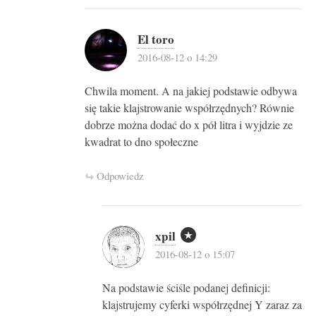
El toro
2016-08-12 o 14:29
Chwila moment. A na jakiej podstawie odbywa
się takie klajstrowanie współrzędnych? Równie
dobrze można dodać do x pół litra i wyjdzie ze
kwadrat to dno społeczne
Odpowiedz
xpil
2016-08-12 o 15:07
Na podstawie ściśle podanej definicji:
klajstrujemy cyferki współrzędnej Y zaraz za