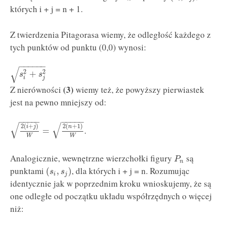
których i + j = n + 1.
Z twierdzenia Pitagorasa wiemy, że odległość każdego z
tych punktów od punktu (0,0) wynosi:
−
−
−
−
−
−
√
2
2
+
s
s
i
j
(3)
Z nierówności
wiemy też, że powyższy pierwiastek
jest na pewno mniejszy od:
−
−
−
−
−
−
−
−
−
−
√
√
2
(
+
)
2
(
+
1
)
i
j
n
.
=
W
W
Analogicznie, wewnętrzne wierzchołki figury
są
P
n
punktami
, dla których i + j = n. Rozumując
(
,
)
s
s
i
j
identycznie jak w poprzednim kroku wnioskujemy, że są
one odległe od początku układu współrzędnych o więcej
niż: