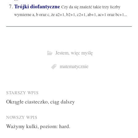
Trójki diofantyczne
Czy da się znaleźć takie trzy liczby
wymierne a, b oraz c, że a2+1, b2+1, c2+1, ab+1, ac+1 oraz bc+1...
Jestem, więc myślę
matematycznie
Post
STARSZY WPIS
Okrągłe ciasteczko, ciąg dalszy
navigation
NOWSZY WPIS
Ważymy kulki, poziom: hard.