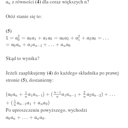
(4)
z równości
dla coraz większych n?
a
n
Otóż stanie się to:
(5)
2
2
1
=
=
+
=
+
+
=
…
a
a
a
a
a
a
a
a
a
a
0
1
1
0
0
2
2
0
0
1
=
+
+
…
+
a
a
a
a
a
a
0
1
−
1
0
n
n
n
Skąd to wynika?
(4)
Jeżeli zaaplikujemy
do każdego składnika po prawej
(5)
stronie
, dostaniemy:
−
1
1
2
n
(
+
)
+
(
+
)
+
…
a
a
a
a
a
a
a
a
0
1
−
1
1
−
1
2
−
2
n
n
n
n
n
n
n
1
+
(
+
)
a
a
a
a
−
1
1
0
n
n
n
Po uproszczeniu powyższego, wychodzi
.
+
…
+
a
a
a
a
0
0
n
n