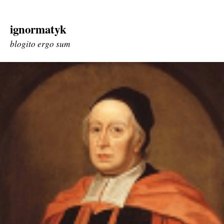
ignormatyk
Skip
to
blogito ergo sum
content