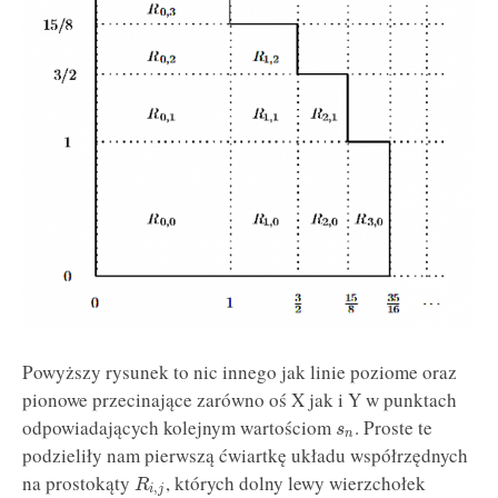
Powyższy rysunek to nic innego jak linie poziome oraz
pionowe przecinające zarówno oś X jak i Y w punktach
odpowiadających kolejnym wartościom
. Proste te
s
n
podzieliły nam pierwszą ćwiartkę układu współrzędnych
na prostokąty
, których dolny lewy wierzchołek
R
,
i
j