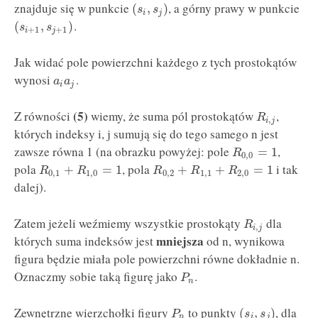
znajduje się w punkcie
, a górny prawy w punkcie
(
,
)
s
s
i
j
.
(
,
)
s
s
+
1
+
1
i
j
Jak widać pole powierzchni każdego z tych prostokątów
wynosi
.
a
a
i
j
(5)
Z równości
wiemy, że suma pól prostokątów
,
R
,
i
j
których indeksy i, j sumują się do tego samego n jest
zawsze równa 1 (na obrazku powyżej: pole
,
=
1
R
0
,
0
pola
, pola
i tak
+
=
1
+
+
=
1
R
R
R
R
R
0
,
1
1
,
0
0
,
2
1
,
1
2
,
0
dalej).
Zatem jeżeli weźmiemy wszystkie prostokąty
dla
R
,
i
j
mniejsza
których suma indeksów jest
od n, wynikowa
figura będzie miała pole powierzchni równe dokładnie n.
Oznaczmy sobie taką figurę jako
.
P
n
Zewnętrzne wierzchołki figury
to punkty
, dla
(
,
)
P
s
s
n
i
j