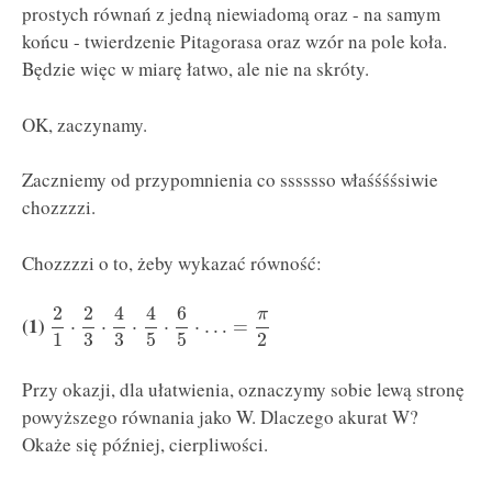
prostych równań z jedną niewiadomą oraz - na samym
końcu - twierdzenie Pitagorasa oraz wzór na pole koła.
Będzie więc w miarę łatwo, ale nie na skróty.
OK, zaczynamy.
Zaczniemy od przypomnienia co sssssso właśśśśsiwie
chozzzzi.
Chozzzzi o to, żeby wykazać równość:
2
2
4
4
6
π
(1)
⋅
⋅
⋅
⋅
⋅
…
=
1
3
3
5
5
2
Przy okazji, dla ułatwienia, oznaczymy sobie lewą stronę
powyższego równania jako W. Dlaczego akurat W?
Okaże się później, cierpliwości.