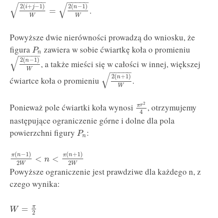
−
−
−
−
−
−
−
−
−
−
−
√
√
2
(
+
−
1
)
2
(
−
1
)
i
j
n
.
=
W
W
Powyższe dwie nierówności prowadzą do wniosku, że
figura
zawiera w sobie ćwiartkę koła o promieniu
P
n
−
−
−
−
−
√
2
(
−
1
)
n
, a także mieści się w całości w innej, większej
W
−
−
−
−
−
√
2
(
+
1
)
n
ćwiartce koła o promieniu
.
W
2
Ponieważ pole ćwiartki koła wynosi
, otrzymujemy
π
r
4
następujące ograniczenie górne i dolne dla pola
powierzchni figury
:
P
n
(
−
1
)
(
+
1
)
π
n
π
n
<
<
n
2
2
W
W
Powyższe ograniczenie jest prawdziwe dla każdego n, z
czego wynika:
π
=
W
2