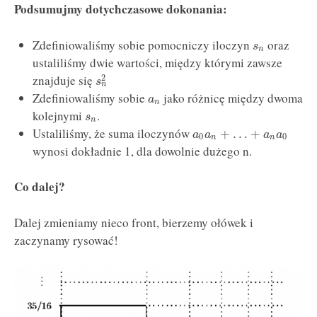
Podsumujmy dotychczasowe dokonania:
Zdefiniowaliśmy sobie pomocniczy iloczyn
oraz
s
n
ustaliliśmy dwie wartości, między którymi zawsze
znajduje się
2
s
n
Zdefiniowaliśmy sobie
jako różnicę między dwoma
a
n
kolejnymi
.
s
n
Ustaliliśmy, że suma iloczynów
+
…
+
a
a
a
a
0
0
n
n
wynosi dokładnie 1, dla dowolnie dużego n.
Co dalej?
Dalej zmieniamy nieco front, bierzemy ołówek i
zaczynamy rysować!