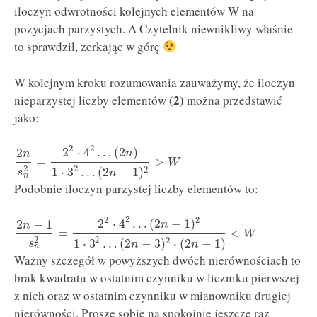
iloczyn odwrotności kolejnych elementów W na
pozycjach parzystych. A Czytelnik niewnikliwy właśnie
to sprawdził, zerkając w górę
W kolejnym kroku rozumowania zauważymy, że iloczyn
(2)
nieparzystej liczby elementów
można przedstawić
jako:
2
2
2
⋅
4
…
(
2
)
2
n
n
=
>
W
2
2
2
1
⋅
3
…
(
2
−
1
)
s
n
n
Podobnie iloczyn parzystej liczby elementów to:
2
2
2
2
⋅
4
…
(
2
−
1
)
2
−
1
n
n
=
<
W
2
2
2
1
⋅
3
…
(
2
−
3
)
⋅
(
2
−
1
)
s
n
n
n
Ważny szczegół w powyższych dwóch nierównościach to
brak kwadratu w ostatnim czynniku w liczniku pierwszej
z nich oraz w ostatnim czynniku w mianowniku drugiej
nierówności. Proszę sobie na spokojnie jeszcze raz