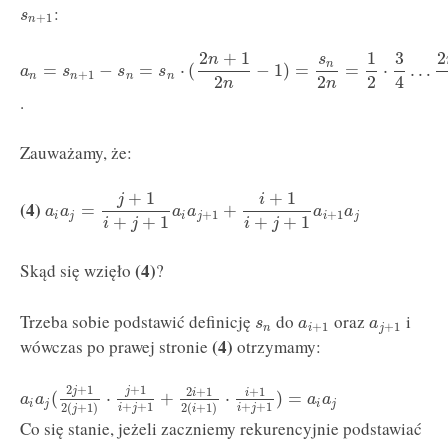
:
s
+
1
n
2
+
1
1
3
2
n
s
n
=
−
=
⋅
(
−
1
)
=
=
⋅
…
a
s
s
s
+
1
n
n
n
n
2
2
2
4
n
n
.
Zauważamy, że:
+
1
+
1
j
i
(4)
=
+
a
a
a
a
a
a
+
1
+
1
i
j
i
j
i
j
+
+
1
+
+
1
i
j
i
j
(4)
Skąd się wzięło
?
Trzeba sobie podstawić definicję
do
oraz
i
s
a
a
+
1
+
1
n
i
j
(4)
wówczas po prawej stronie
otrzymamy:
2
+
1
+
1
2
+
1
+
1
j
j
i
i
(
⋅
+
⋅
)
=
a
a
a
a
i
j
i
j
+
+
1
+
+
1
2
(
+
1
)
2
(
+
1
)
i
j
i
j
j
i
Co się stanie, jeżeli zaczniemy rekurencyjnie podstawiać