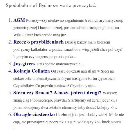
Spodobało się? Być może warto przeczytać:
AGM
Poruszywszy niedawno zagadnienie średnich arytmetycznej,
geometrycznej i harmonicznej, postanowiłem trochę pogmerać na
Wiki - a nuż ktoś przede mną już...
Rzecz o przybliżeniach
Dzisiaj każdy ma w kieszeni
podręczny kalkulator w postaci smartfona, więc jeżeli chce policzyć
logarytm czy tangens, po prostu puka...
Joy-givers
Dziś będzie matematycznie....
Kolacja Collatza
Od czasu do czasu natrafiam w Sieci na
ciekawostki matematyczne, którymi następnie torturuję swoich
Czytelników. Co prawda ponieważ Czytelnicy nie...
Stern czy Brocot? A może jeden i drugi?
Wszyscy
znają ciąg Fibonacciego, prawda? Startujemy od zera i jedynki, a
potem dodajemy dwa ostatnie elementy żeby dostać kolejny: 0,...
Okrągłe ciasteczko
Liczba pi jaka jest - każdy widzi. Może nie
całą, ale przynajmniej początek. Całą pi widział tylko Chuck Norris
i...