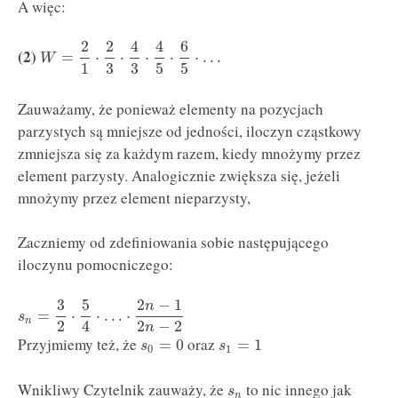
A więc:
2
2
4
4
6
(2)
=
⋅
⋅
⋅
⋅
⋅
…
W
1
3
3
5
5
Zauważamy, że ponieważ elementy na pozycjach
parzystych są mniejsze od jedności, iloczyn cząstkowy
zmniejsza się za każdym razem, kiedy mnożymy przez
element parzysty. Analogicznie zwiększa się, jeżeli
mnożymy przez element nieparzysty,
Zaczniemy od zdefiniowania sobie następującego
iloczynu pomocniczego:
3
5
2
−
1
n
=
⋅
⋅
…
⋅
s
n
2
4
2
−
2
n
Przyjmiemy też, że
oraz
=
0
=
1
s
s
0
1
Wnikliwy Czytelnik zauważy, że
to nic innego jak
s
n