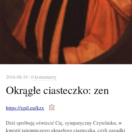
2016-08-19
/
0 komentarzy
Okrągłe ciasteczko: zen
https://xpil.eu/kzx
Dziś spróbuję oświecić Cię, sympatyczny Czytelniku, w
kwestii tajemniczego okrągłego ciasteczka, czyli zagadki