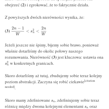
(2)
obejrzeć
i zgrokować, że to faktycznie działa.
Z powyższych dwóch nierówności wynika, że:
2
−
1
2
n
n
(3)
2
<
<
s
n
W
W
Jeżeli jeszcze nie śpimy, bijemy sobie brawo, ponieważ
właśnie dotarliśmy do okolic połowy naszego
(3)
rozumowania. Nierówność
jest kluczowa: ustawia ona
w konkretnych granicach.
2
s
n
Skoro dotarliśmy aż tutaj, zbudujemy sobie teraz kolejny
[citation
poziom abstrakcji. Zaczyna się robić ciekawie
needed]
.
Skoro mamy zdefiniowane
, zdefiniujemy sobie teraz
s
n
różnicę między dwoma kolejnymi elementami
oraz
s
n