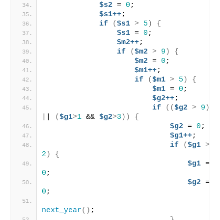
$s2
 = 
0
;
$s1++
;
if
(
$s1
>
5
)
{
$s1
 = 
0
;
$m2++
;
if
(
$m2
>
9
)
{
$m2
 = 
0
;
$m1++
;
if
(
$m1
>
5
)
{
$m1
 = 
0
;
$g2++
;
if
((
$g2
>
9
)
|| 
(
$g1
>
1
 && 
$g2
>
3
))
{
$g2
 = 
0
;
$g1++
;
if
(
$g1
>
2
)
{
$g1
 = 
0
;
$g2
 = 
0
;
next_year
()
;
}