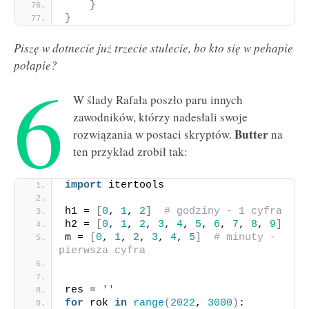
}
}
Piszę w dotnecie już trzecie stulecie, bo kto się w pehapie
połapie?
6
W ślady Rafała poszło paru innych
zawodników, którzy nadesłali swoje
Butter
rozwiązania w postaci skryptów.
na
ten przykład zrobił tak:
import
 itertools
h1 = 
[
0
, 
1
, 
2
]
# godziny - 1 cyfra
h2 = 
[
0
, 
1
, 
2
, 
3
, 
4
, 
5
, 
6
, 
7
, 
8
, 
9
]
m = 
[
0
, 
1
, 
2
, 
3
, 
4
, 
5
]
# minuty - 
pierwsza cyfra
res = 
''
for
 rok 
in
range
(
2022
, 
3000
)
: