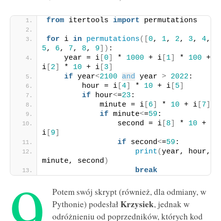
from
 itertools 
import
 permutations
for
 i 
in
permutations
([
0
, 
1
, 
2
, 
3
, 
4
, 
5
, 
6
, 
7
, 
8
, 
9
])
:
    year = i
[
0
]
 * 
1000
 + i
[
1
]
 * 
100
 + 
i
[
2
]
 * 
10
 + i
[
3
]
if
 year
<
2100
and
 year 
>
2022
:
        hour = i
[
4
]
 * 
10
 + i
[
5
]
if
 hour
<
=
23
:
            minute = i
[
6
]
 * 
10
 + i
[
7
]
if
 minute
<
=
59
:
                second = i
[
8
]
 * 
10
 + 
i
[
9
]
if
 second
<
=
59
:
print
(
year, hour, 
minute, second
)
9
break
Potem swój skrypt (również, dla odmiany, w
Krzysiek
Pythonie) podesłał
, jednak w
odróżnieniu od poprzedników, których kod