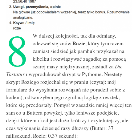
8
W dalszej kolejności, tak dla odmiany,
Rozie
odezwał się znów
, który tym razem
zamiast siedzieć jak pambuk przykazał na
kibelku i rozwiązywać zagadkę za pomocą
szarej masy międzyusznej, zasiadł za
Die
Tastatur
i wyprodukował skrypt w Pythonie. Niestety
skrypt Roziego rozjechał się w praniu (czytaj: mój
formularz do wysyłania rozwiązań nie poradził sobie z
kodem), odtworzyłem jego zgrubną logikę z resztek,
które się przedostały. Pomysł w zasadzie mniej więcej ten
sam co u Buttera powyżej, tylko leniwsze podejście,
dzięki któremu kod jest dużo krótszy i czytelniejszy, ale
czas wykonania dziesięć razy dłuższy (Butter: 37
milisekund, Rozie: 0.37 sekund):