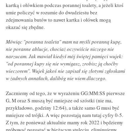
kartką i ołówkiem podczas porannej toalety, a jeżeli ktoś
umie policzyć w rozumie do dwudziestu bez
zdejmowania butów to nawet kartka i ołówek mogą
okazać się zbędne.
Mówiąc "poranna toaleta" mam na myśli poranną kupę,
nie poranne ablucje, chociaż oczywiście niczego nie
narzucam. Jak mawiał kiedyś mój świętej pamięci wujek:
"od porannej kupy się nie wymigasz, zrobisz ją choćby
wieczorem". Wujek jakoś nie zapisał się złotymi zgłoskami
w żadnych annałach, dalibóg nie wiem dlaczego.
Zaczniemy od tego, że w wyrażeniu GG:MM:SS pierwsze
G, M oraz S muszą być mniejsze od szóstki (nie ma,
przykładowo, godziny 12:64), a także samo G musi być
mniejsze od trójki. A więc pozostają nam tutaj cyfry 0-5.
Z tym, że ponieważ aktualnie mamy rok 2022 i będziemy
próbować pozostać w bieżącym stuleciu, eliminujemy