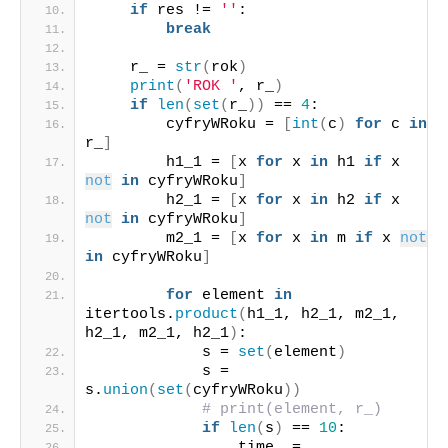
if
 res != 
''
:
break
    r_ = 
str
(
rok
)
print
(
'ROK '
, r_
)
if
len
(
set
(
r_
))
 == 
4
:
        cyfryWRoku = 
[
int
(
c
)
for
 c 
in
r_
]
        h1_1 = 
[
x 
for
 x 
in
 h1 
if
 x 
not
in
 cyfryWRoku
]
        h2_1 = 
[
x 
for
 x 
in
 h2 
if
 x 
not
in
 cyfryWRoku
]
        m2_1 = 
[
x 
for
 x 
in
 m 
if
 x 
not
in
 cyfryWRoku
]
for
 element 
in
itertools.
product
(
h1_1, h2_1, m2_1, 
h2_1, m2_1, h2_1
)
:
            s = 
set
(
element
)
            s = 
s.
union
(
set
(
cyfryWRoku
))
# print(element, r_)
if
len
(
s
)
 == 
10
:
                time_ = 