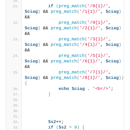
if
(
preg_match
(
'/0{1}/'
, 
$ciag
)
 && 
preg_match
(
'/1{1}/'
, 
$ciag
)
&&
preg_match
(
'/9{1}/'
, 
$ciag
)
 && 
preg_match
(
'/2{1}/'
, 
$ciag
)
&&
preg_match
(
'/3{1}/'
, 
$ciag
)
 && 
preg_match
(
'/4{1}/'
, 
$ciag
)
&&
preg_match
(
'/5{1}/'
, 
$ciag
)
 && 
preg_match
(
'/6{1}/'
, 
$ciag
)
&&
preg_match
(
'/7{1}/'
, 
$ciag
)
 && 
preg_match
(
'/8{1}/'
, 
$ciag
))
{
echo
$ciag
 . 
'<br/>'
;
}
$s2++
;
if
(
$s2
>
9
)
{