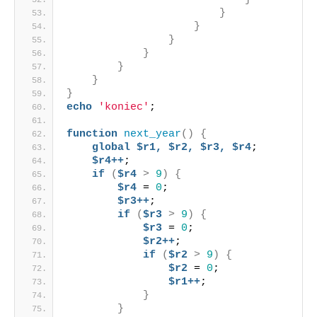
}
}
}
}
}
}
}
echo
'koniec'
;
function
next_year
()
{
global
$r1,
$r2,
$r3,
$r4
;
$r4++
;
if
(
$r4
>
9
)
{
$r4
 = 
0
;
$r3++
;
if
(
$r3
>
9
)
{
$r3
 = 
0
;
$r2++
;
if
(
$r2
>
9
)
{
$r2
 = 
0
;
$r1++
;
}
}