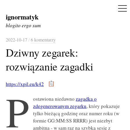
ME
ignormatyk
Skip
to
blogito ergo sum
content
2022-10-17
/
6 komentarzy
Dziwny zegarek:
rozwiązanie zagadki
https://xpil.eu/k42
P
ostawiona niedawno
zagadka o
zdegenerowanym zegarku
, który pokazuje
tylko bieżącą godzinę oraz numer roku (w
formie GG:MM:SS RRRR) jest niezbyt
ambitna - w sam raz na szybką sesję z