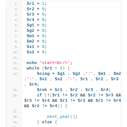
$r1
 = 
1
;
$r2
 = 
0
;
$r3
 = 
0
;
$r4
 = 
0
;
$g1
 = 
0
;
$g2
 = 
0
;
$m1
 = 
0
;
$m2
 = 
0
;
$s1
 = 
0
;
$s2
 = 
0
;
echo
'start<br/>'
;
while
(
$r1
<
3
)
{
$ciag
 = 
$g1
 . 
$g2
 .
':'
. 
$m1
 . 
$m2
.
':'
. 
$s1
 . 
$s2
 .
'-'
. 
$r1
 . 
$r2
 . 
$r3
. 
$r4
;
$rok
 = 
$r1
 . 
$r2
 . 
$r3
 . 
$r4
;
if
(
!
(
$r1
 != 
$r2
 && 
$r2
 != 
$r3
 && 
$r3
 != 
$r4
 && 
$r1
 != 
$r3
 && 
$r1
 != 
$r4
&& 
$r2
 != 
$r4
))
{
next_year
()
;
}
else
{