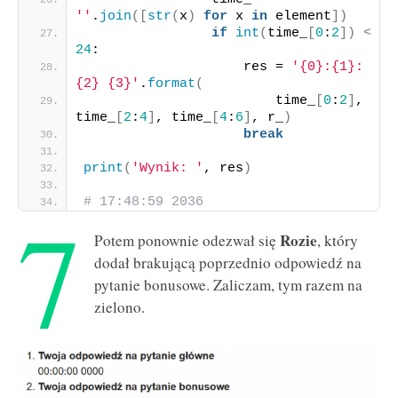
''
.
join
([
str
(
x
)
for
 x 
in
 element
])
if
int
(
time_
[
0
:
2
])
<
24
:
                    res = 
'{0}:{1}:
{2} {3}'
.
format
(
                        time_
[
0
:
2
]
, 
time_
[
2
:
4
]
, time_
[
4
:
6
]
, r_
)
break
print
(
'Wynik: '
, res
)
7
# 17:48:59 2036
Rozie
Potem ponownie odezwał się
, który
dodał brakującą poprzednio odpowiedź na
pytanie bonusowe. Zaliczam, tym razem na
zielono.