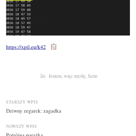
https://xpil.eu/k42
Jestem, więc myślę
,
Serie
Post
STARSZY WPIS
Dziwny zegarek: zagadka
navigation
NOWSZY WPIS
Potrójna porażka