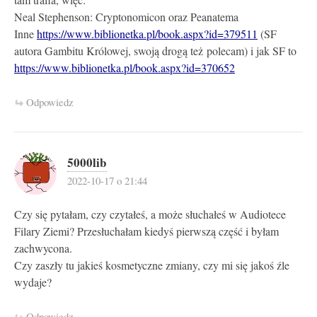
Neal Stephenson: Cryptonomicon oraz Peanatema
Inne
https://www.biblionetka.pl/book.aspx?id=379511
(SF
autora Gambitu Królowej, swoją drogą też polecam) i jak SF to
https://www.biblionetka.pl/book.aspx?id=370652
Odpowiedz
5000lib
2022-10-17 o 21:44
Czy się pytałam, czy czytałeś, a może słuchałeś w Audiotece
Filary Ziemi? Przesłuchałam kiedyś pierwszą część i byłam
zachwycona.
Czy zaszły tu jakieś kosmetyczne zmiany, czy mi się jakoś źle
wydaje?
Odpowiedz