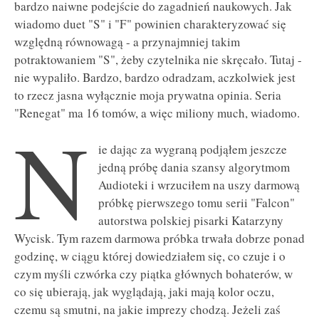
bardzo naiwne podejście do zagadnień naukowych. Jak
wiadomo duet "S" i "F" powinien charakteryzować się
względną równowagą - a przynajmniej takim
potraktowaniem "S", żeby czytelnika nie skręcało. Tutaj -
nie wypaliło. Bardzo, bardzo odradzam, aczkolwiek jest
to rzecz jasna wyłącznie moja prywatna opinia. Seria
"Renegat" ma 16 tomów, a więc miliony much, wiadomo.
N
ie dając za wygraną podjąłem jeszcze
jedną próbę dania szansy algorytmom
Audioteki i wrzuciłem na uszy darmową
próbkę pierwszego tomu serii "Falcon"
autorstwa polskiej pisarki Katarzyny
Wycisk. Tym razem darmowa próbka trwała dobrze ponad
godzinę, w ciągu której dowiedziałem się, co czuje i o
czym myśli czwórka czy piątka głównych bohaterów, w
co się ubierają, jak wyglądają, jaki mają kolor oczu,
czemu są smutni, na jakie imprezy chodzą. Jeżeli zaś