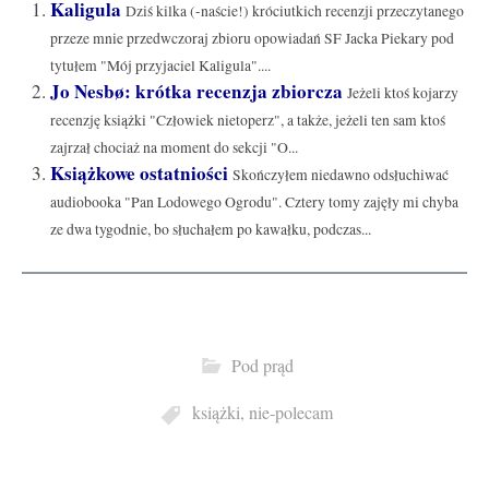
Kaligula
Dziś kilka (-naście!) króciutkich recenzji przeczytanego
przeze mnie przedwczoraj zbioru opowiadań SF Jacka Piekary pod
tytułem "Mój przyjaciel Kaligula"....
Jo Nesbø: krótka recenzja zbiorcza
Jeżeli ktoś kojarzy
recenzję książki "Człowiek nietoperz", a także, jeżeli ten sam ktoś
zajrzał chociaż na moment do sekcji "O...
Książkowe ostatniości
Skończyłem niedawno odsłuchiwać
audiobooka "Pan Lodowego Ogrodu". Cztery tomy zajęły mi chyba
ze dwa tygodnie, bo słuchałem po kawałku, podczas...
Pod prąd
książki
,
nie-polecam