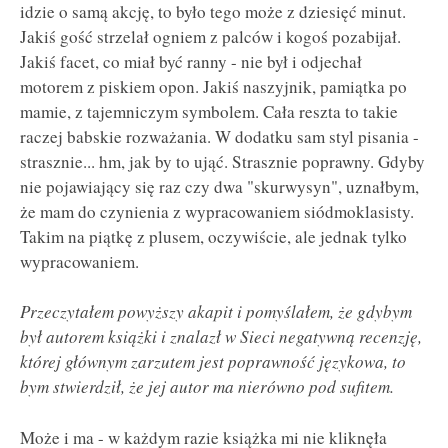
idzie o samą akcję, to było tego może z dziesięć minut.
Jakiś gość strzelał ogniem z palców i kogoś pozabijał.
Jakiś facet, co miał być ranny - nie był i odjechał
motorem z piskiem opon. Jakiś naszyjnik, pamiątka po
mamie, z tajemniczym symbolem. Cała reszta to takie
raczej babskie rozważania. W dodatku sam styl pisania -
strasznie... hm, jak by to ująć. Strasznie poprawny. Gdyby
nie pojawiający się raz czy dwa "skurwysyn", uznałbym,
że mam do czynienia z wypracowaniem siódmoklasisty.
Takim na piątkę z plusem, oczywiście, ale jednak tylko
wypracowaniem.
Przeczytałem powyższy akapit i pomyślałem, że gdybym
był autorem książki i znalazł w Sieci negatywną recenzję,
której głównym zarzutem jest poprawność językowa, to
bym stwierdził, że jej autor ma nierówno pod sufitem.
Może i ma - w każdym razie książka mi nie kliknęła