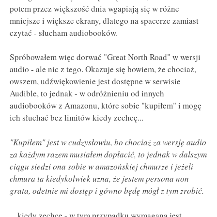
potem przez większość dnia wgapiają się w różne
mniejsze i większe ekrany, dlatego na spacerze zamiast
czytać - słucham audiobooków.
Spróbowałem więc dorwać "Great North Road" w wersji
audio - ale nic z tego. Okazuje się bowiem, że chociaż,
owszem, udźwiękowienie jest dostępne w serwisie
Audible, to jednak - w odróżnieniu od innych
audiobooków z Amazonu, które sobie "kupiłem" i mogę
ich słuchać bez limitów kiedy zechcę...
"Kupiłem" jest w cudzysłowiu, bo chociaż za wersję audio
za każdym razem musiałem dopłacić, to jednak w dalszym
ciągu siedzi ona sobie w amazońskiej chmurze i jeżeli
chmura ta kiedykolwiek uzna, że jestem persona non
grata, odetnie mi dostęp i gówno będę mógł z tym zrobić.
... kiedy zechcę - w tym przypadku wymagana jest