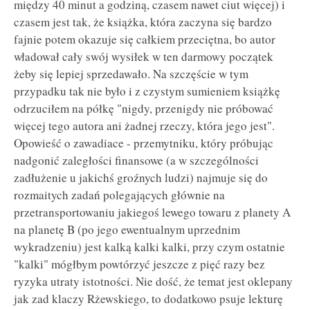
między 40 minut a godziną, czasem nawet ciut więcej) i
czasem jest tak, że książka, która zaczyna się bardzo
fajnie potem okazuje się całkiem przeciętna, bo autor
władował cały swój wysiłek w ten darmowy początek
żeby się lepiej sprzedawało. Na szczęście w tym
przypadku tak nie było i z czystym sumieniem książkę
odrzuciłem na półkę "nigdy, przenigdy nie próbować
więcej tego autora ani żadnej rzeczy, która jego jest".
Opowieść o zawadiace - przemytniku, który próbując
nadgonić zaległości finansowe (a w szczególności
zadłużenie u jakichś groźnych ludzi) najmuje się do
rozmaitych zadań polegających głównie na
przetransportowaniu jakiegoś lewego towaru z planety A
na planetę B (po jego ewentualnym uprzednim
wykradzeniu) jest kalką kalki kalki, przy czym ostatnie
"kalki" mógłbym powtórzyć jeszcze z pięć razy bez
ryzyka utraty istotności. Nie dość, że temat jest oklepany
jak zad klaczy Rżewskiego, to dodatkowo psuje lekturę