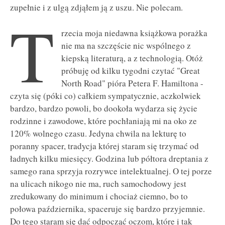
zupełnie i z ulgą zdjąłem ją z uszu. Nie polecam.
T
rzecia moja niedawna książkowa porażka
nie ma na szczęście nic wspólnego z
kiepską literaturą, a z technologią. Otóż
próbuję od kilku tygodni czytać "Great
North Road" pióra Petera F. Hamiltona -
czyta się (póki co) całkiem sympatycznie, aczkolwiek
bardzo, bardzo powoli, bo dookoła wydarza się życie
rodzinne i zawodowe, które pochłaniają mi na oko ze
120% wolnego czasu. Jedyna chwila na lekturę to
poranny spacer, tradycja której staram się trzymać od
ładnych kilku miesięcy. Godzina lub półtora dreptania z
samego rana sprzyja rozrywce intelektualnej. O tej porze
na ulicach nikogo nie ma, ruch samochodowy jest
zredukowany do minimum i chociaż ciemno, bo to
połowa października, spaceruje się bardzo przyjemnie.
Do tego staram się dać odpocząć oczom, które i tak