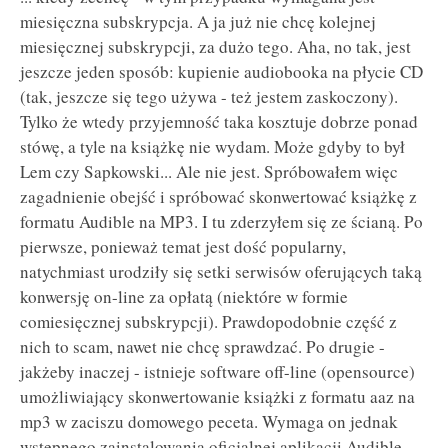
miesięczna subskrypcja. A ja już nie chcę kolejnej
miesięcznej subskrypcji, za dużo tego. Aha, no tak, jest
jeszcze jeden sposób: kupienie audiobooka na płycie CD
(tak, jeszcze się tego używa - też jestem zaskoczony).
Tylko że wtedy przyjemność taka kosztuje dobrze ponad
stówę, a tyle na książkę nie wydam. Może gdyby to był
Lem czy Sapkowski... Ale nie jest. Spróbowałem więc
zagadnienie obejść i spróbować skonwertować książkę z
formatu Audible na MP3. I tu zderzyłem się ze ścianą. Po
pierwsze, ponieważ temat jest dość popularny,
natychmiast urodziły się setki serwisów oferujących taką
konwersję on-line za opłatą (niektóre w formie
comiesięcznej subskrypcji). Prawdopodobnie część z
nich to scam, nawet nie chcę sprawdzać. Po drugie -
jakżeby inaczej - istnieje software off-line (opensource)
umożliwiający skonwertowanie książki z formatu aaz na
mp3 w zaciszu domowego peceta. Wymaga on jednak
wstępnego zainstalowania oficjalnej aplikacji Audible,