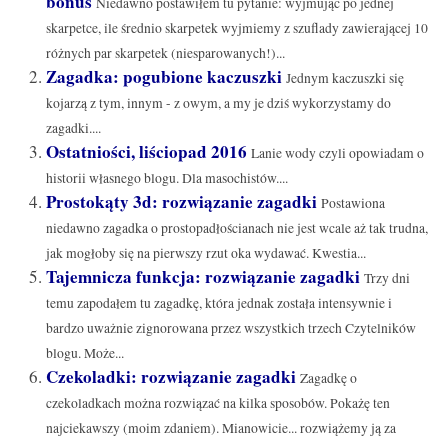
bonus
Niedawno postawiłem tu pytanie: wyjmując po jednej
skarpetce, ile średnio skarpetek wyjmiemy z szuflady zawierającej 10
różnych par skarpetek (niesparowanych!)...
Zagadka: pogubione kaczuszki
Jednym kaczuszki się
kojarzą z tym, innym - z owym, a my je dziś wykorzystamy do
zagadki....
Ostatniości, liściopad 2016
Lanie wody czyli opowiadam o
historii własnego blogu. Dla masochistów....
Prostokąty 3d: rozwiązanie zagadki
Postawiona
niedawno zagadka o prostopadłościanach nie jest wcale aż tak trudna,
jak mogłoby się na pierwszy rzut oka wydawać. Kwestia...
Tajemnicza funkcja: rozwiązanie zagadki
Trzy dni
temu zapodałem tu zagadkę, która jednak została intensywnie i
bardzo uważnie zignorowana przez wszystkich trzech Czytelników
blogu. Może...
Czekoladki: rozwiązanie zagadki
Zagadkę o
czekoladkach można rozwiązać na kilka sposobów. Pokażę ten
najciekawszy (moim zdaniem). Mianowicie... rozwiążemy ją za