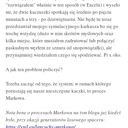
"rozwiązałem" właśnie w ten sposób (w Excelu) i wyszło
mi, że dwie kaczuszki spotkają się średnio po pięciu
minutach a trzy - po dziewiętnastu. Nie będę tu teraz
przedstawiał mojego symulacyjnego karkusza bo się go
trochę wstydzę (dużo w nim skrótów myślowych oraz
kilka miejsc, które musiałem zadrutować lub połączyć
paskudnym węzłem ze sznura od snopowiązałki), ale
przynajmniej wiedziałem czego się spodziewać. Pi x oko.
A jak ten problem policzyć?
Trzeba zacząć od tego, że system, w ramach którego
poruszają się nasze nieszczęsne kaczki, to proces
Markowa.
Nota bene o procesach Markowa na tym blogu już kiedyś
było, przy okazji generatorów losowego spaceru:
https://xpil.eu/lancuchy-markowa/