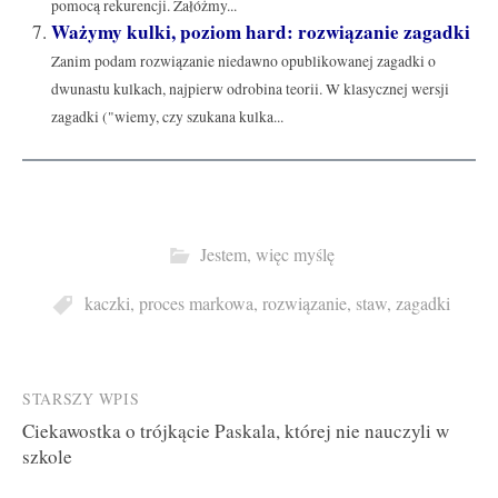
pomocą rekurencji. Załóżmy...
Ważymy kulki, poziom hard: rozwiązanie zagadki
Zanim podam rozwiązanie niedawno opublikowanej zagadki o
dwunastu kulkach, najpierw odrobina teorii. W klasycznej wersji
zagadki ("wiemy, czy szukana kulka...
Jestem, więc myślę
kaczki
,
proces markowa
,
rozwiązanie
,
staw
,
zagadki
Post
STARSZY WPIS
Ciekawostka o trójkącie Paskala, której nie nauczyli w
navigation
szkole