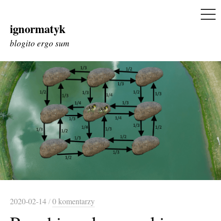
ME
ignormatyk
Skip
to
blogito ergo sum
content
2020-02-14
/
0 komentarzy