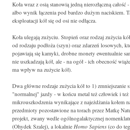
Koła wraz z osią stanowią jedną nierozłączną całość - 
albo wynik łączenia pod bardzo dużym naciskiem. Ta
eksploatacji kół się od osi nie odłącza.
Koła ulegają zużyciu. Stopień oraz rodzaj zużycia k
od rodzaju podłoża (szyn) oraz zdarzeń losowych, któ
pojawiają się kamyki, drobne monety ewentualnie samo
nie uszkadzają kół, ale - na ogół - ich obecność wi
ma wpływ na zużycie kół).
Dwa główne rodzaje zużycia kół to 1) zmniejszanie si
"normalnej" jazdy - w końcu metal też człowiek i też 
mikrouszkodzenia wynikające z najeżdżania kołem 
przedmioty pozostawione na torach przez Matkę Natur
projekt, zwany wedle ogólnogalaktycznej nomenkla
(Ohydek Szalej), a lokalnie
Homo Sapiens
(co do te