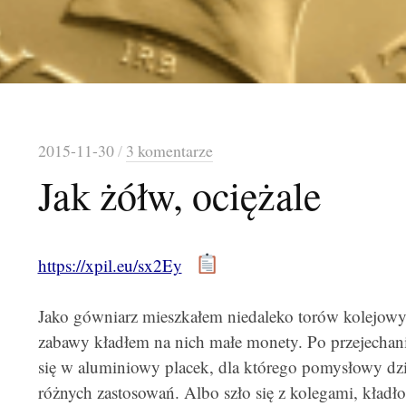
2015-11-30
/
3 komentarze
Jak żółw, ociężale
https://xpil.eu/sx2Ey
Jako gówniarz mieszkałem niedaleko torów kolejowyc
zabawy kładłem na nich małe monety. Po przejechani
się w aluminiowy placek, dla którego pomysłowy dzie
różnych zastosowań.
Albo szło się z kolegami, kładł