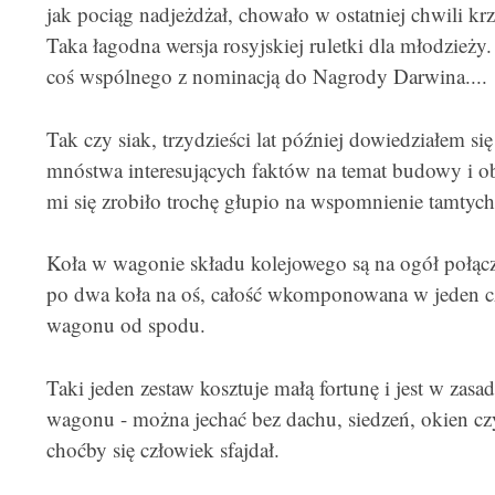
jak pociąg nadjeżdżał, chowało w ostatniej chwili k
Taka łagodna wersja rosyjskiej ruletki dla młodzieży.
coś wspólnego z nominacją do Nagrody Darwina....
Tak czy siak, trzydzieści lat później dowiedziałem s
mnóstwa interesujących faktów na temat budowy i ob
mi się zrobiło trochę głupio na wspomnienie tamtych
Koła w wagonie składu kolejowego są na ogół połącz
po dwa koła na oś, całość wkomponowana w jeden 
wagonu od spodu.
Taki jeden zestaw kosztuje małą fortunę i jest w zas
wagonu - można jechać bez dachu, siedzeń, okien czy 
choćby się człowiek sfajdał.