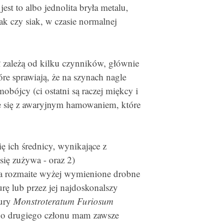
jest to albo jednolita bryła metalu,
k czy siak, w czasie normalnej
ół zależą od kilku czynników, głównie
re sprawiają, że na szynach nagle
bójcy (ci ostatni są raczej miękcy i
ąże się z awaryjnym hamowaniem, które
ę ich średnicy, wynikające z
się zużywa - oraz 2)
na rozmaite wyżej wymienione drobne
ę lub przez jej najdoskonalszy
tury
Monstroteratum Furiosum
go drugiego członu mam zawsze