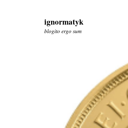
ignormatyk
Skip
to
blogito ergo sum
content