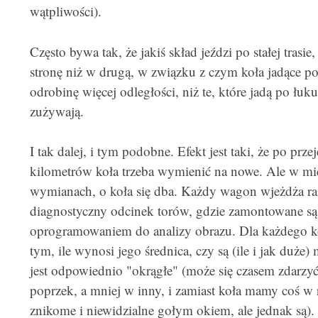
wątpliwości).
Często bywa tak, że jakiś skład jeździ po stałej trasi
stronę niż w drugą, w związku z czym koła jadące 
odrobinę więcej odległości, niż te, które jadą po łuk
zużywają.
I tak dalej, i tym podobne. Efekt jest taki, że po prz
kilometrów koła trzeba wymienić na nowe. Ale w mię
wymianach, o koła się dba. Każdy wagon wjeżdża raz 
diagnostyczny odcinek torów, gdzie zamontowane są
oprogramowaniem do analizy obrazu. Dla każdego ko
tym, ile wynosi jego średnica, czy są (ile i jak duże
jest odpowiednio "okrągłe" (może się czasem zdarzyć
poprzek, a mniej w inny, i zamiast koła mamy coś w r
znikome i niewidzialne gołym okiem, ale jednak są).