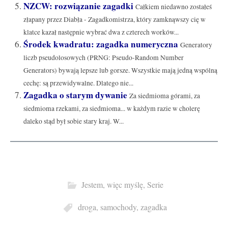
NZCW: rozwiązanie zagadki
Całkiem niedawno zostałeś
złapany przez Diabła - Zagadkomistrza, który zamknąwszy cię w
klatce kazał następnie wybrać dwa z czterech worków...
Środek kwadratu: zagadka numeryczna
Generatory
liczb pseudolosowych (PRNG: Pseudo-Random Number
Generators) bywają lepsze lub gorsze. Wszystkie mają jedną wspólną
cechę: są przewidywalne. Dlatego nie...
Zagadka o starym dywanie
Za siedmioma górami, za
siedmioma rzekami, za siedmioma... w każdym razie w cholerę
daleko stąd był sobie stary kraj. W...
Jestem, więc myślę
,
Serie
droga
,
samochody
,
zagadka