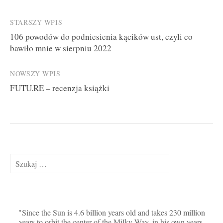
Post
STARSZY WPIS
106 powodów do podniesienia kącików ust, czyli co
navigation
bawiło mnie w sierpniu 2022
NOWSZY WPIS
FUTU.RE – recenzja książki
Szukaj:
Since the Sun is 4.6 billion years old and takes 230 million
years to orbit the center of the Milky Way, in his own years,