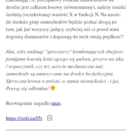
drodze jest całkiem losowy (równomierny), należy ustalić
średnią (oczekiwaną) wartość X w funkcji N. Na nasze:
ile średnio grup samochodów będzie jechać drogą po
tym, jak już wszyscy jadący szybciej niż ci przed nimi
dogonią ślamazarów i dopasują do nich swoją prędkość?
Aha, żeby uniknąć "spryciarzy" kombinujących obejście:
pomijamy kwestię kończącego się paliwa, przerw na siku
/ wypoczynek, czy też zużycie mechaniczne aut;
samochody są umieszczane na drodze bezkolizyjnie.
Sferyczna krowa w próżni, w stanie nieważkości - i już.
Proszę się odbimbać
Rozwiązanie zagadki
tutaj
.
https://xpil.eu/l5t