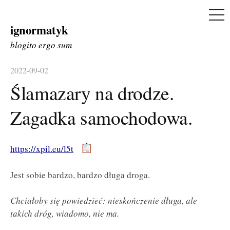
ME
ignormatyk
Skip
to
blogito ergo sum
content
2022-09-02
Ślamazary na drodze.
Zagadka samochodowa.
https://xpil.eu/l5t
Jest sobie bardzo, bardzo długa droga.
Chciałoby się powiedzieć: nieskończenie długa, ale
takich dróg, wiadomo, nie ma.