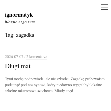
ME
ignormatyk
Skip
to
blogito ergo sum
content
Tag:
zagadka
2026-07-07
/
2 komentarze
Długi mat
Tytuł trochę podpowiada, ale nie szkodzi. Zagadkę próbowałem
podsunąć pod nos synowi, który niedawno wygrał był lokalne
szkolne mistrzostwa szachowe. Młody spęd...