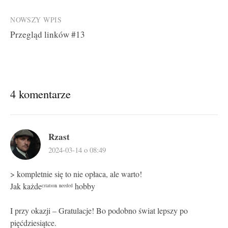
navigation
NOWSZY WPIS
Przegląd linków #13
4 komentarze
Rzast
2024-03-14 o 08:49
> kompletnie się to nie opłaca, ale warto!
Jak każdeᶜᶦᵗᵃᵗᶦᵒⁿ ⁿᵉᵉᵈᵉᵈ hobby
I przy okazji – Gratulacje! Bo podobno świat lepszy po
pięćdziesiątce.