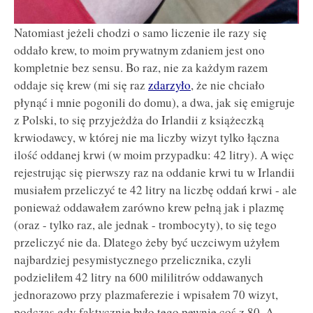
Natomiast jeżeli chodzi o samo liczenie ile razy się
oddało krew, to moim prywatnym zdaniem jest ono
kompletnie bez sensu. Bo raz, nie za każdym razem
oddaje się krew (mi się raz
zdarzyło
, że nie chciało
płynąć i mnie pogonili do domu), a dwa, jak się emigruje
z Polski, to się przyjeżdża do Irlandii z książeczką
krwiodawcy, w której nie ma liczby wizyt tylko łączna
ilość oddanej krwi (w moim przypadku: 42 litry). A więc
rejestrując się pierwszy raz na oddanie krwi tu w Irlandii
musiałem przeliczyć te 42 litry na liczbę oddań krwi - ale
ponieważ oddawałem zarówno krew pełną jak i plazmę
(oraz - tylko raz, ale jednak - trombocyty), to się tego
przeliczyć nie da. Dlatego żeby być uczciwym użyłem
najbardziej pesymistycznego przelicznika, czyli
podzieliłem 42 litry na 600 mililitrów oddawanych
jednorazowo przy plazmaferezie i wpisałem 70 wizyt,
podczas gdy faktycznie było tego pewnie coś z 80. A