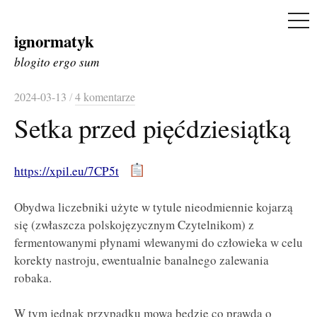
ME
ignormatyk
Skip
to
blogito ergo sum
content
2024-03-13
/
4 komentarze
Setka przed pięćdziesiątką
https://xpil.eu/7CP5t
Obydwa liczebniki użyte w tytule nieodmiennie kojarzą
się (zwłaszcza polskojęzycznym Czytelnikom) z
fermentowanymi płynami wlewanymi do człowieka w celu
korekty nastroju, ewentualnie banalnego zalewania
robaka.
W tym jednak przypadku mowa będzie co prawda o