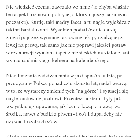
Nie wiedzieć czemu, zawrzało we mnie (to chyba właśnie
ten aspekt rozmów o polityce, o którym piszę na samym
początku). Kurdę, taki mądry facet, a tu nagle wyjeżdża z
takimi banialukami. Wysokich podatków nie da się
znieść poprzez wymianę tak zwanej ekipy rządzącej z
lewej na prawą, tak samo jak nie poprawi jakości potraw
w restauracji wymiana tapet z niebieskich na zielone, ani
wymiana chińskiego kelnera na holenderskiego.
Nieodmiennie zadziwia mnie w jaki sposób ludzie, po
przeżyciu w Polsce ponad czterdziestu lat, nadal wierzą
w to, że wystarczy zmienić tych "na górze" i sytuacja się
nagle, cudownie, uzdrowi. Przecież "u steru" były już
wszystkie ugrupowania, jak leci, z lewej, z prawej, ze
środka, nawet z budki z piwem - i co? I dupa, żeby nie
używać brzydkich słów.
Kiedy argumenty zaczęły się mieć ku końcowi, kolega ów