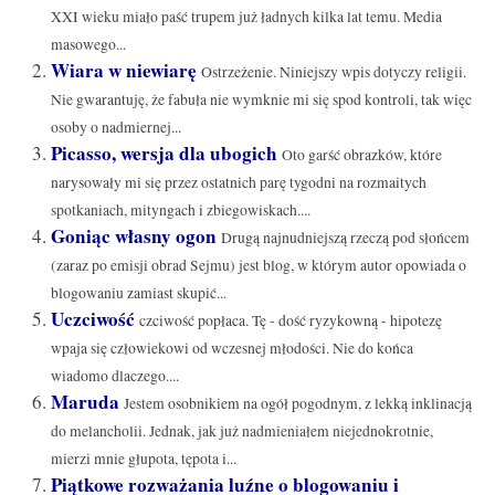
XXI wieku miało paść trupem już ładnych kilka lat temu. Media
masowego...
Wiara w niewiarę
Ostrzeżenie. Niniejszy wpis dotyczy religii.
Nie gwarantuję, że fabuła nie wymknie mi się spod kontroli, tak więc
osoby o nadmiernej...
Picasso, wersja dla ubogich
Oto garść obrazków, które
narysowały mi się przez ostatnich parę tygodni na rozmaitych
spotkaniach, mityngach i zbiegowiskach....
Goniąc własny ogon
Drugą najnudniejszą rzeczą pod słońcem
(zaraz po emisji obrad Sejmu) jest blog, w którym autor opowiada o
blogowaniu zamiast skupić...
Uczciwość
czciwość popłaca. Tę - dość ryzykowną - hipotezę
wpaja się człowiekowi od wczesnej młodości. Nie do końca
wiadomo dlaczego....
Maruda
Jestem osobnikiem na ogół pogodnym, z lekką inklinacją
do melancholii. Jednak, jak już nadmieniałem niejednokrotnie,
mierzi mnie głupota, tępota i...
Piątkowe rozważania luźne o blogowaniu i