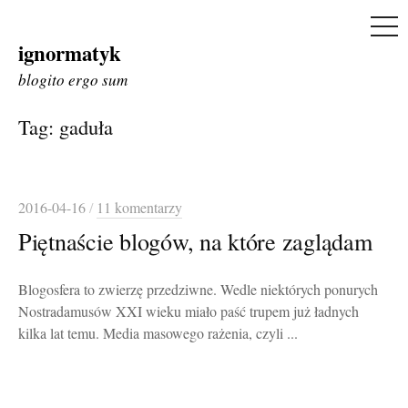
ME
ignormatyk
Skip
to
blogito ergo sum
content
Tag:
gaduła
2016-04-16
/
11 komentarzy
Piętnaście blogów, na które zaglądam
Blogosfera to zwierzę przedziwne. Wedle niektórych ponurych
Nostradamusów XXI wieku miało paść trupem już ładnych
kilka lat temu. Media masowego rażenia, czyli ...