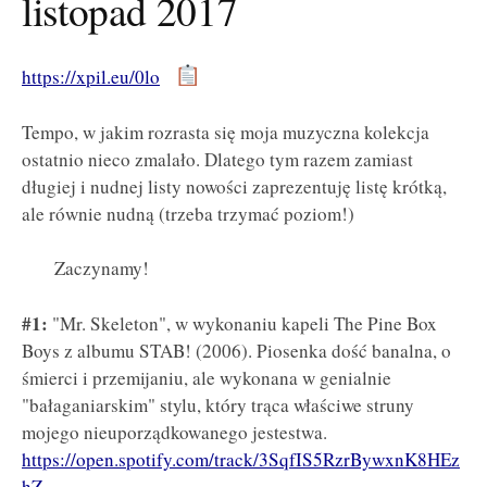
listopad 2017
https://xpil.eu/0lo
Tempo, w jakim rozrasta się moja muzyczna kolekcja
ostatnio nieco zmalało. Dlatego tym razem zamiast
długiej i nudnej listy nowości zaprezentuję listę krótką,
ale równie nudną (trzeba trzymać poziom!)
Zaczynamy!
#1:
"Mr. Skeleton", w wykonaniu kapeli The Pine Box
Boys z albumu STAB! (2006). Piosenka dość banalna, o
śmierci i przemijaniu, ale wykonana w genialnie
"bałaganiarskim" stylu, który trąca właściwe struny
mojego nieuporządkowanego jestestwa.
https://open.spotify.com/track/3SqfIS5RzrBywxnK8HEz
hZ