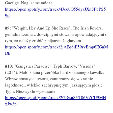
Gaeilge. Nogi same tańczą.
https://open.spotify.com/track/4Jco0O55dyaJXn8FbPS5
9d
#9:
"Weight, Hey And Up She Rises", The Irish Rovers,
genialna szanta z dowcipnymi słowami opowiadającymi o
tym, co należy zrobić z pijanym żeglarzem.
https://open.spotify.com/track/2jAEq6iE59rvBmp6EGnM
Dh
#10:
"Gangsta's Paradise", Typh Barrow, "Visions"
(2014). Mało znana przeróbka bardzo znanego kawałka.
Wbrew tematyce utworu, zanurzamy się w krainie
łagodności, w lekko zachrypniętym, jazzującym głosie
Typh. Niezwykłe wykonanie.
https://open.spotify.com/track/2GRwaSYT06VZCU9MH
xJw3p