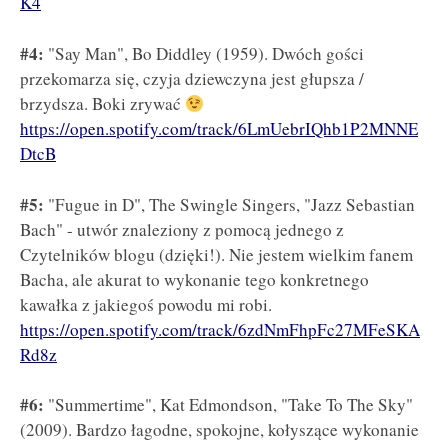
K4
#4:
"Say Man", Bo Diddley (1959). Dwóch gości
przekomarza się, czyja dziewczyna jest głupsza /
brzydsza. Boki zrywać
https://open.spotify.com/track/6LmUebrIQhb1P2MNNE
DtcB
#5:
"Fugue in D", The Swingle Singers, "Jazz Sebastian
Bach" - utwór znaleziony z pomocą jednego z
Czytelników blogu (dzięki!). Nie jestem wielkim fanem
Bacha, ale akurat to wykonanie tego konkretnego
kawałka z jakiegoś powodu mi robi.
https://open.spotify.com/track/6zdNmFhpFc27MFeSKA
Rd8z
#6:
"Summertime", Kat Edmondson, "Take To The Sky"
(2009). Bardzo łagodne, spokojne, kołyszące wykonanie