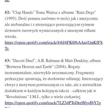
#2:
"Clap Hands" Toma Waitsa z albumu "Rain Dogs"
(1995). Dość ponura zarówno w treści jak i muzycznie,
ale niebanalna i z nieustająco poruszającym rytmem
dzwonów rurowych wymieszanych z mocnymi riffami
wiosła.
https://open.spotify.com/track/4j6J4FK0fbAAnsUmKJFS
Ts
#3:
"Dacoit Duel", A.R. Rahman & Matt Dunkley, album
"Between Heaven and Earth" (2004). Bogaty
instrumentalnie, niezwykle urozmaicony. Fragmenty
perkusyjne sprawiają, że dosłownie odlatuję. Interesujący
chwyt z motywem powtarzanym co takt, ale z niewielkim
dodatkiem w każdym kolejnym takcie - całkiem jak w
"Revolutions" J.M.J., tylko o wiele ciekawiej.
https://open.spotify.com/track/7LZ3dPToDreHfgsHjY2g