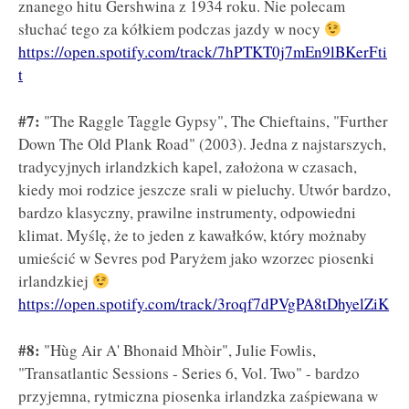
znanego hitu Gershwina z 1934 roku. Nie polecam
słuchać tego za kółkiem podczas jazdy w nocy
https://open.spotify.com/track/7hPTKT0j7mEn9lBKerFti
t
#7:
"The Raggle Taggle Gypsy", The Chieftains, "Further
Down The Old Plank Road" (2003). Jedna z najstarszych,
tradycyjnych irlandzkich kapel, założona w czasach,
kiedy moi rodzice jeszcze srali w pieluchy. Utwór bardzo,
bardzo klasyczny, prawilne instrumenty, odpowiedni
klimat. Myślę, że to jeden z kawałków, który możnaby
umieścić w Sevres pod Paryżem jako wzorzec piosenki
irlandzkiej
https://open.spotify.com/track/3roqf7dPVgPA8tDhyelZiK
#8:
"Hùg Air A' Bhonaid Mhòir", Julie Fowlis,
"Transatlantic Sessions - Series 6, Vol. Two" - bardzo
przyjemna, rytmiczna piosenka irlandzka zaśpiewana w