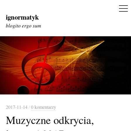
ME
ignormatyk
Skip
to
blogito ergo sum
content
2017-11-14
/
0 komentarzy
Muzyczne odkrycia,