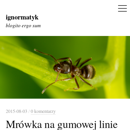
ME
ignormatyk
Skip
to
blogito ergo sum
content
2015-08-03
/
0 komentarzy
Mrówka na gumowej linie