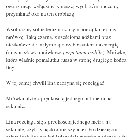
owa istnieje wyłącznie w naszej wyobraźni, możemy
przymknąć oko na ten drobiazg.
Wyobraźmy sobie teraz na samym początku tej liny -
mrówkę. Taką czarną, z sześcioma nóżkami oraz
nieskończenie małym zapotrzebowaniem na energię
(innymi słowy, mrówkowe
perpetuum-mobile
). Mrówkę,
która właśnie pomalutku rusza w stronę drugiego końca
liny.
W tej samej chwili lina zaczyna się rozciągać.
Mrówka idzie z prędkością jednego milimetra na
sekundę.
Lina rozciąga się z prędkością jednego metra na
sekundę, czyli tysiąckrotnie szybciej. Po dziesięciu
sekundach lina ma już jedenaście metrów, podczas, gdy