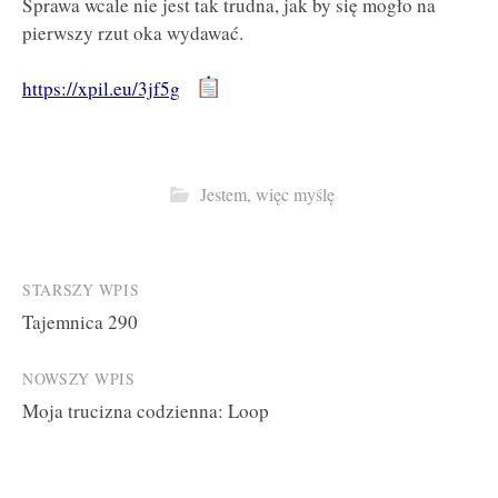
Sprawa wcale nie jest tak trudna, jak by się mogło na
pierwszy rzut oka wydawać.
https://xpil.eu/3jf5g
Jestem, więc myślę
Post
STARSZY WPIS
Tajemnica 290
navigation
NOWSZY WPIS
Moja trucizna codzienna: Loop