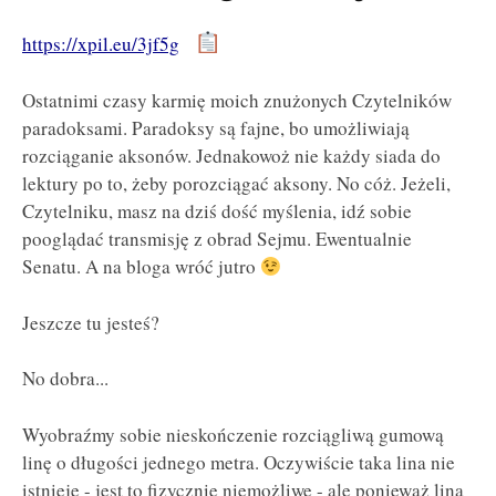
https://xpil.eu/3jf5g
Ostatnimi czasy karmię moich znużonych Czytelników
paradoksami. Paradoksy są fajne, bo umożliwiają
rozciąganie aksonów. Jednakowoż nie każdy siada do
lektury po to, żeby porozciągać aksony. No cóż. Jeżeli,
Czytelniku, masz na dziś dość myślenia, idź sobie
pooglądać transmisję z obrad Sejmu. Ewentualnie
Senatu. A na bloga wróć jutro
Jeszcze tu jesteś?
No dobra...
Wyobraźmy sobie nieskończenie rozciągliwą gumową
linę o długości jednego metra. Oczywiście taka lina nie
istnieje - jest to fizycznie niemożliwe - ale ponieważ lina