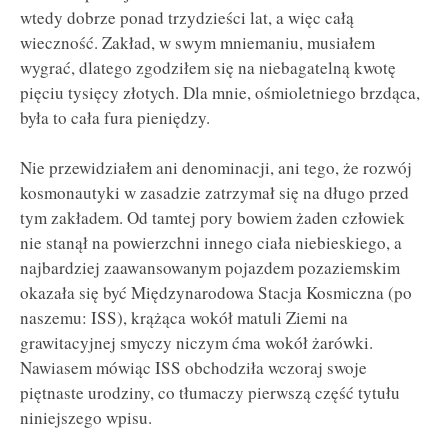
wtedy dobrze ponad trzydzieści lat, a więc całą
wieczność.
Zakład, w swym mniemaniu, musiałem
wygrać, dlatego zgodziłem się na niebagatelną kwotę
pięciu tysięcy złotych. Dla mnie, ośmioletniego brzdąca,
była to cała fura pieniędzy.
Nie przewidziałem ani denominacji, ani tego, że rozwój
kosmonautyki w zasadzie zatrzymał się na długo przed
tym zakładem. Od tamtej pory bowiem żaden człowiek
nie stanął na powierzchni innego ciała niebieskiego, a
najbardziej zaawansowanym pojazdem pozaziemskim
okazała się być Międzynarodowa Stacja Kosmiczna (po
naszemu: ISS), krążąca wokół matuli Ziemi na
grawitacyjnej smyczy niczym ćma wokół żarówki.
Nawiasem mówiąc ISS obchodziła wczoraj swoje
piętnaste urodziny, co tłumaczy pierwszą część tytułu
niniejszego wpisu.