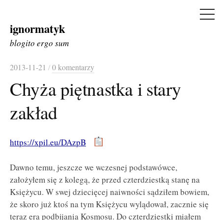
ME
ignormatyk
Skip
to
blogito ergo sum
content
2013-11-21
/
0 komentarzy
Chyża piętnastka i stary
zakład
https://xpil.eu/DAzpB
Dawno temu, jeszcze we wczesnej podstawówce,
założyłem się z kolegą, że przed czterdziestką stanę na
Księżycu. W swej dziecięcej naiwności sądziłem bowiem,
że skoro już ktoś na tym Księżycu wylądował, zacznie się
teraz era podbijania Kosmosu. Do czterdziestki miałem