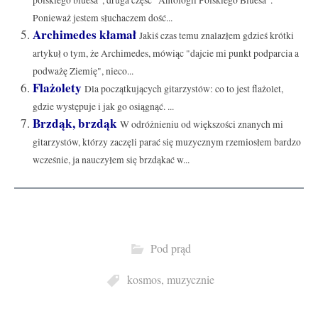
polskiego bluesa", druga część "Antologii Polskiego Bluesa".
Ponieważ jestem słuchaczem dość...
Archimedes kłamał
Jakiś czas temu znalazłem gdzieś krótki
artykuł o tym, że Archimedes, mówiąc "dajcie mi punkt podparcia a
podważę Ziemię", nieco...
Flażolety
Dla początkujących gitarzystów: co to jest flażolet,
gdzie występuje i jak go osiągnąć. ...
Brzdąk, brzdąk
W odróżnieniu od większości znanych mi
gitarzystów, którzy zaczęli parać się muzycznym rzemiosłem bardzo
wcześnie, ja nauczyłem się brzdąkać w...
Pod prąd
kosmos
,
muzycznie