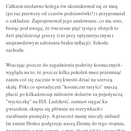
Całkiem niedawno kolega ów skontaktował się ze mną
(po raz pierwszy od czasów podstawówki!) i przypomniał
o zakładzie. Zaproponował jego anulowanie, co ma sens,
biorąc pod uwagę, że ówczesne pięć tysięcy złotych to
dziś pięćdziesiąt groszy (i to przy optymistycznym i
nieprawdziwym założeniu braku inflacji). Szkoda
zachodu.
Wracając jeszcze do zagadnienia podróży kosmicznych -
wygląda na to, że jeszcze kilka pokoleń musi przeminąć
zanim coś się zacznie w tej kwestii dziać na szerszą
skalę. Póki co sporadyczni "kosmiczni turyści" muszą
płacić po kilkadziesiąt milionów dolarów za pojedynczą
"wycieczkę" na ISS. Ludzkość, zamiast sięgać ku
gwiazdom, skupia się głównie na rozrywkach i
zarabianiu pieniędzy. A przecież mamy niecały miliard
lat zanim Słońce podgrzeje naszą Ziemię do tego stopnia,
że wyparują z niej oceany, a przy okazji także i wszystkie