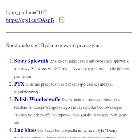
[yop_poll id="10"]
https://xpil.eu/DAzpB
Spodobało się? Być może warto przeczytać:
Stary śpiewnik
Znalazłem jakiś czas temu swój stary śpiewnik
gitarowy. Założony w 1992 roku, używany regularnie - o ile dobrze
pamiętam -...
PTX
O ile nie przepadam za papką współczesnej muzyki
młodzieżowej......
Polish Wunderwaffe
Dziś króciutka recenzja piosenki z
tekstem Andrzeja Waligórskiego i muzyką Olka Grotowskiego.
"Polish Wunderwaffe" to typowo "waligórski" kawałek. Nabijamy
się...
Luz blues
Jakiś czas temu wpadła mi w ręce płyta "Damy