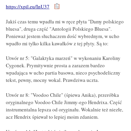
https://xpil.eu/InU37
Jakiś czas temu wpadła mi w ręce płyta "Damy polskiego
bluesa", druga część "Antologii Polskiego Bluesa".
Ponieważ jestem słuchaczem dość wybrednym, w ucho
wpadło mi tylko kilka kawałków z tej płyty. Są to:
Utwór nr 5: "Galaktyka marzeń" w wykonaniu Karoliny
Cygonek. Prymitywnie prosta a zarazem bardzo
wpadająca w ucho partia basowa, nieco psychodeliczny
tekst, pewny, mocny wokal. Prawdziwa uczta.
Utwór nr 8: "Voodoo Chile" (śpiewa Anika), przeróbka
oryginalnego Voodoo Chile Jimmy-ego Hendrixa. Część
instrumentalna lepsza od oryginału. Wokalnie też niezłe,
acz Hendrix śpiewał to lepiej moim zdaniem.