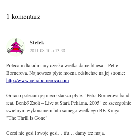
1 komentarz
Stefek
2011-08-10 o 13:30
Polecam dla odmiany czeska wielka dame bluesa – Petre
Bornerova. Najnowsza plyte mozna odsluchac na jej stronie:
http://www.petrabornerova.com
Goraco polecam jej nieco starsza plyte: "Petra Börnerová band
feat. Benkő Zsolt – Live at Stará Pekárna, 2005" ze szczegolnie
swietnym wykonaniem hitu samego wielkiego BB Kinga –
"The Thrill Is Gone"
Czesi nie gesi i swoje gesi… tfu… damy tez maja.