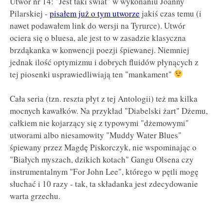
Utwór nr 14: "Jest taki świat" w wykonaniu Joanny
Pilarskiej -
pisałem już o tym utworze
jakiś czas temu (i
nawet podawałem link do wersji na Tyrurce). Utwór
ociera się o bluesa, ale jest to w zasadzie klasyczna
brzdąkanka w konwencji poezji śpiewanej. Niemniej
jednak ilość optymizmu i dobrych fluidów płynących z
tej piosenki usprawiedliwiają ten "mankament"
Cała seria (tzn. reszta płyt z tej Antologii) też ma kilka
mocnych kawałków. Na przykład "Diabelski żart" Dżemu,
całkiem nie kojarzący się z typowymi "dżemowymi"
utworami albo niesamowity "Muddy Water Blues"
śpiewany przez Magdę Piskorczyk, nie wspominając o
"Białych myszach, dzikich kotach" Gangu Olsena czy
instrumentalnym "For John Lee", którego w pętli mogę
słuchać i 10 razy - tak, ta składanka jest zdecydowanie
warta grzechu.