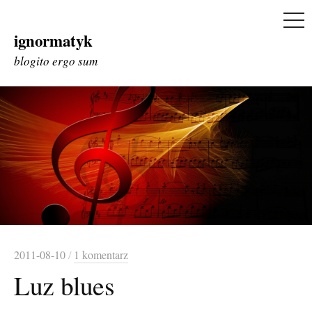
ME
ignormatyk
Skip
to
blogito ergo sum
content
2011-08-10
/
1 komentarz
Luz blues