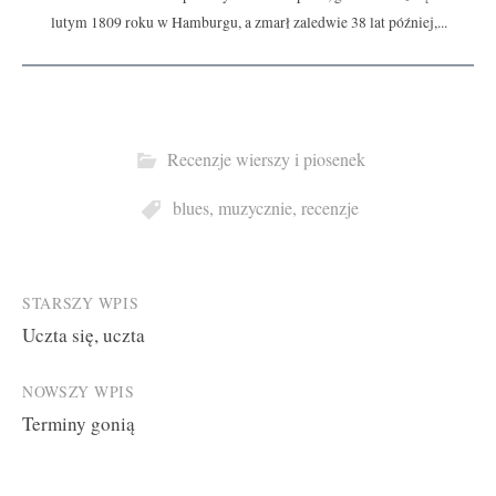
lutym 1809 roku w Hamburgu, a zmarł zaledwie 38 lat później,...
Recenzje wierszy i piosenek
blues
,
muzycznie
,
recenzje
Post
STARSZY WPIS
Uczta się, uczta
navigation
NOWSZY WPIS
Terminy gonią