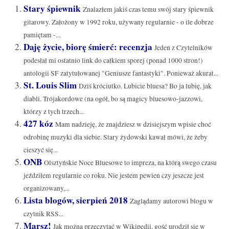
Stary śpiewnik
Znalazłem jakiś czas temu swój stary śpiewnik
gitarowy. Założony w 1992 roku, używany regularnie - o ile dobrze
pamiętam -...
Daję życie, biorę śmierć: recenzja
Jeden z Czytelników
podesłał mi ostatnio link do całkiem sporej (ponad 1000 stron!)
antologii SF zatytułowanej "Geniusze fantastyki". Ponieważ akurat...
St. Louis Slim
Dziś króciutko. Lubicie bluesa? Bo ja lubię, jak
diabli. Trójakordowe (na ogół, bo są magicy bluesowo-jazzowi,
którzy z tych trzech...
427 kóz
Mam nadzieję, że znajdziesz w dzisiejszym wpisie choć
odrobinę muzyki dla siebie. Stary żydowski kawał mówi, że żeby
cieszyć się...
ONB
Olsztyńskie Noce Bluesowe to impreza, na którą swego czasu
jeździłem regularnie co roku. Nie jestem pewien czy jeszcze jest
organizowany,...
Lista blogów, sierpień 2018
Zaglądamy autorowi blogu w
czytnik RSS...
Marsz!
Jak można przeczytać w Wikipedii, gość urodził się w