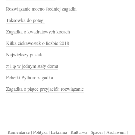
Rozwiązanie mocno średniej zagadki
Taksówka do potęgi
Zagadka o kwadratowych kocach
Kilka ciekawostek o liczbie 2018
Największy pustak
π i φ w jednym stały domu
Pchełki Python: zagadka
Zagadka o piątce przyjaciół: rozwiązanie
Komentarze
|
Polityka
|
Lekrama
|
Kulturwa
|
Spacer
|
Archiwum
|