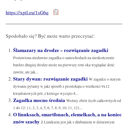
https://xpil.eu/1sG6q
Spodobało się? Być może warto przeczytać:
Ślamazary na drodze – rozwiązanie zagadki
Postawiona niedawno zagadka o samochodach na nieskończenie
bardzo długiej drodze może na pierwszy rzut oka wyglądać dość
zawile, ale jak...
Stary dywan: rozwiązanie zagadki
W zagadce o starym
dywanie pytamy w jaki sposób z prostokąta o wielkości 9x12
kwadratowych pól, z którego wycięto 8...
Zagadka mocno średnia
Weźmy zbiór liczb całkowitych od
1 do 12: {1, 2, 3, 4, 5, 6, 7, 8, 9, 10, 11, 12}...
O linuksach, smartfonach, elemelkach, a na koniec
znów szachy
Z Linuksem jest jak z dłubaniem w dziurawym