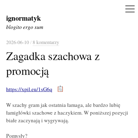
ME
ignormatyk
Skip
to
blogito ergo sum
content
2026-06-10
/
8 komentarzy
Zagadka szachowa z
promocją
https://xpil.eu/1sG6q
W szachy gram jak ostatnia łamaga, ale bardzo lubię
łamigłówki szachowe z haczykiem. W poniższej pozycji
białe zaczynają i wygrywają.
Pomysły?