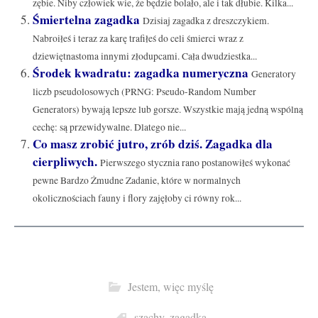
zębie. Niby człowiek wie, że będzie bolało, ale i tak dłubie. Kilka...
Śmiertelna zagadka
Dzisiaj zagadka z dreszczykiem.
Nabroiłeś i teraz za karę trafiłeś do celi śmierci wraz z
dziewiętnastoma innymi złodupcami. Cała dwudziestka...
Środek kwadratu: zagadka numeryczna
Generatory
liczb pseudolosowych (PRNG: Pseudo-Random Number
Generators) bywają lepsze lub gorsze. Wszystkie mają jedną wspólną
cechę: są przewidywalne. Dlatego nie...
Co masz zrobić jutro, zrób dziś. Zagadka dla
cierpliwych.
Pierwszego stycznia rano postanowiłeś wykonać
pewne Bardzo Żmudne Zadanie, które w normalnych
okolicznościach fauny i flory zajęłoby ci równy rok...
Jestem, więc myślę
szachy
,
zagadka