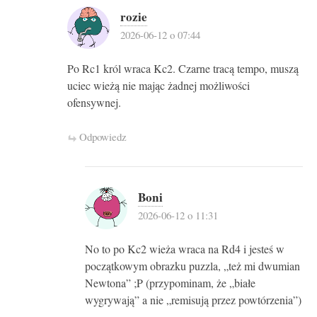
rozie
2026-06-12 o 07:44
Po Rc1 król wraca Kc2. Czarne tracą tempo, muszą
uciec wieżą nie mając żadnej możliwości
ofensywnej.
Odpowiedz
Boni
2026-06-12 o 11:31
No to po Kc2 wieża wraca na Rd4 i jesteś w
początkowym obrazku puzzla, „też mi dwumian
Newtona” ;P (przypominam, że „białe
wygrywają” a nie „remisują przez powtórzenia”)