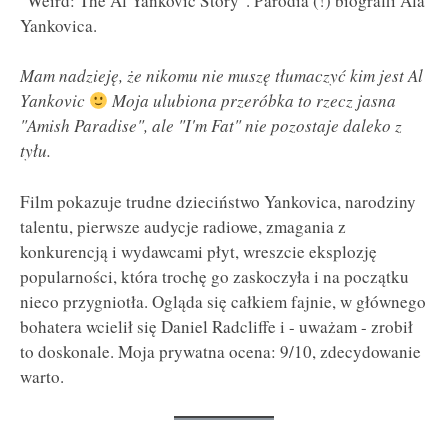
"Weird: The Al Yankovic Story". Parodia (!) biografii Ala
Yankovica.
Mam nadzieję, że nikomu nie muszę tłumaczyć kim jest Al
Yankovic
Moja ulubiona przeróbka to rzecz jasna
"Amish Paradise", ale "I'm Fat" nie pozostaje daleko z
tyłu.
Film pokazuje trudne dzieciństwo Yankovica, narodziny
talentu, pierwsze audycje radiowe, zmagania z
konkurencją i wydawcami płyt, wreszcie eksplozję
popularności, która trochę go zaskoczyła i na początku
nieco przygniotła. Ogląda się całkiem fajnie, w głównego
bohatera wcielił się Daniel Radcliffe i - uważam - zrobił
to doskonale. Moja prywatna ocena: 9/10, zdecydowanie
warto.