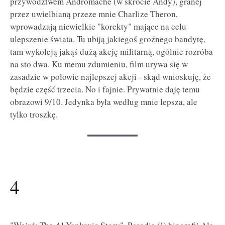
przywództwem Andromache (w skrócie Andy), granej
przez uwielbianą przeze mnie Charlize Theron,
wprowadzają niewielkie "korekty" mające na celu
ulepszenie świata. Tu ubiją jakiegoś groźnego bandytę,
tam wykoleją jakąś dużą akcję militarną, ogólnie rozróba
na sto dwa. Ku memu zdumieniu, film urywa się w
zasadzie w połowie najlepszej akcji - skąd wnioskuję, że
będzie część trzecia. No i fajnie. Prywatnie daję temu
obrazowi 9/10. Jedynka była według mnie lepsza, ale
tylko troszkę.
4