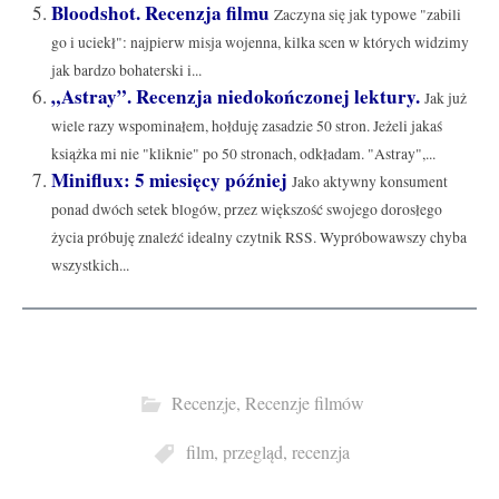
Bloodshot. Recenzja filmu
Zaczyna się jak typowe "zabili
go i uciekł": najpierw misja wojenna, kilka scen w których widzimy
jak bardzo bohaterski i...
„Astray”. Recenzja niedokończonej lektury.
Jak już
wiele razy wspominałem, hołduję zasadzie 50 stron. Jeżeli jakaś
książka mi nie "kliknie" po 50 stronach, odkładam. "Astray",...
Miniflux: 5 miesięcy później
Jako aktywny konsument
ponad dwóch setek blogów, przez większość swojego dorosłego
życia próbuję znaleźć idealny czytnik RSS. Wypróbowawszy chyba
wszystkich...
Recenzje
,
Recenzje filmów
film
,
przegląd
,
recenzja