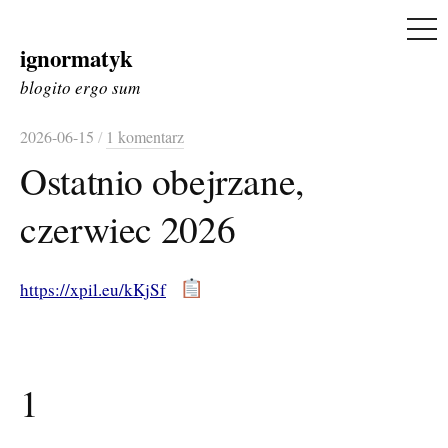
ME
ignormatyk
Skip
to
blogito ergo sum
content
2026-06-15
/
1 komentarz
Ostatnio obejrzane,
czerwiec 2026
https://xpil.eu/kKjSf
1