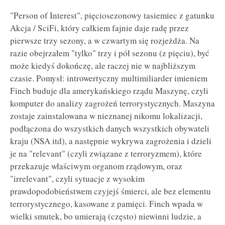
"Person of Interest", pięciosezonowy tasiemiec z gatunku
Akcja / SciFi, który całkiem fajnie daje radę przez
pierwsze trzy sezony, a w czwartym się rozjeżdża. Na
razie obejrzałem "tylko" trzy i pół sezonu (z pięciu), być
może kiedyś dokończę, ale raczej nie w najbliższym
czasie. Pomysł: introwertyczny multimiliarder imieniem
Finch buduje dla amerykańskiego rządu Maszynę, czyli
komputer do analizy zagrożeń terrorystycznych. Maszyna
zostaje zainstalowana w nieznanej nikomu lokalizacji,
podłączona do wszystkich danych wszystkich obywateli
kraju (NSA itd), a następnie wykrywa zagrożenia i dzieli
je na "relevant" (czyli związane z terroryzmem), które
przekazuje właściwym organom rządowym, oraz
"irrelevant", czyli sytuacje z wysokim
prawdopodobieństwem czyjejś śmierci, ale bez elementu
terrorystycznego, kasowane z pamięci. Finch wpada w
wielki smutek, bo umierają (często) niewinni ludzie, a