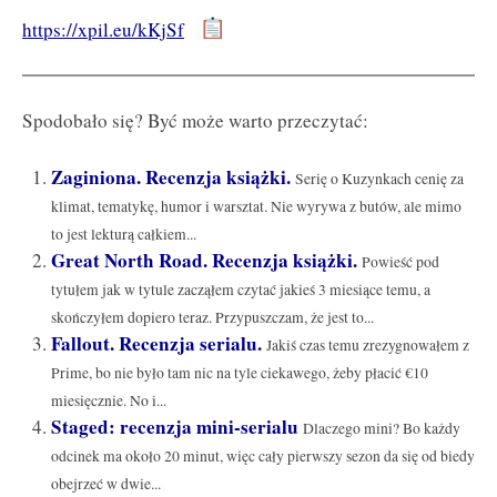
https://xpil.eu/kKjSf
Spodobało się? Być może warto przeczytać:
Zaginiona. Recenzja książki.
Serię o Kuzynkach cenię za
klimat, tematykę, humor i warsztat. Nie wyrywa z butów, ale mimo
to jest lekturą całkiem...
Great North Road. Recenzja książki.
Powieść pod
tytułem jak w tytule zacząłem czytać jakieś 3 miesiące temu, a
skończyłem dopiero teraz. Przypuszczam, że jest to...
Fallout. Recenzja serialu.
Jakiś czas temu zrezygnowałem z
Prime, bo nie było tam nic na tyle ciekawego, żeby płacić €10
miesięcznie. No i...
Staged: recenzja mini-serialu
Dlaczego mini? Bo każdy
odcinek ma około 20 minut, więc cały pierwszy sezon da się od biedy
obejrzeć w dwie...