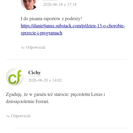
2026-06-18 o 17:18
I do pisania raportów z podróży!
https://danieljanus.substack.com/p/dzien-13-o-chorobie-
sprzecie-i-programach
Odpowiedz
Cichy
2026-06-20 o 14:02
Zgaduję, że w garażu też starocie: pięcioletni Lexus i
dziesięcioletnie Ferrari.
Odpowiedz