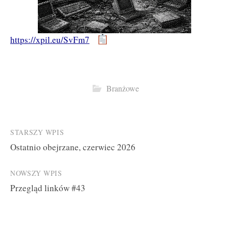
https://xpil.eu/SvFm7
Branżowe
Post
STARSZY WPIS
Ostatnio obejrzane, czerwiec 2026
navigation
NOWSZY WPIS
Przegląd linków #43