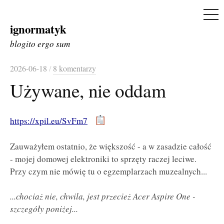
ME
ignormatyk
Skip
to
blogito ergo sum
content
2026-06-18
/
8 komentarzy
Używane, nie oddam
https://xpil.eu/SvFm7
Zauważyłem ostatnio, że większość - a w zasadzie całość
- mojej domowej elektroniki to sprzęty raczej leciwe.
Przy czym nie mówię tu o egzemplarzach muzealnych...
...chociaż nie, chwila, jest przecież Acer Aspire One -
szczegóły poniżej...