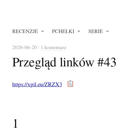
RECENZJE
PCHEŁKI
SERIE
2026-06-20
/
1 komentarz
Przegląd linków #43
https://xpil.eu/ZRZX3
1