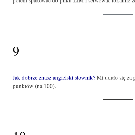
potem spakować do pliku ZIM i serwować lokalnie 
9
Jak dobrze znasz angielski słownik?
Mi udało się za
punktów (na 100).