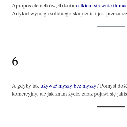
0xkato
Apropos elemelków,
całkiem strawnie tłuma
Artykuł wymaga solidnego skupienia i jest przeznac
6
A gdyby tak
używać myszy bez myszy
? Pomysł dość
komercyjny, ale jak znam życie, zaraz pojawi się jaki