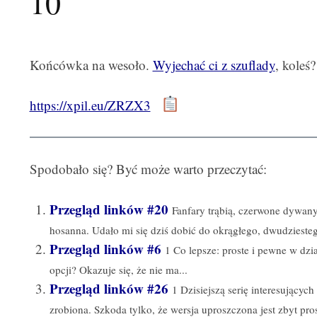
10
Końcówka na wesoło.
Wyjechać ci z szuflady
, koleś?
https://xpil.eu/ZRZX3
Spodobało się? Być może warto przeczytać:
Przegląd linków #20
Fanfary trąbią, czerwone dywany
hosanna. Udało mi się dziś dobić do okrągłego, dwudziesteg
Przegląd linków #6
1 Co lepsze: proste i pewne w dzi
opcji? Okazuje się, że nie ma...
Przegląd linków #26
1 Dzisiejszą serię interesującyc
zrobiona. Szkoda tylko, że wersja uproszczona jest zbyt prost