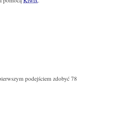
za pomocą
Kiwix
.
 pierwszym podejściem zdobyć 78