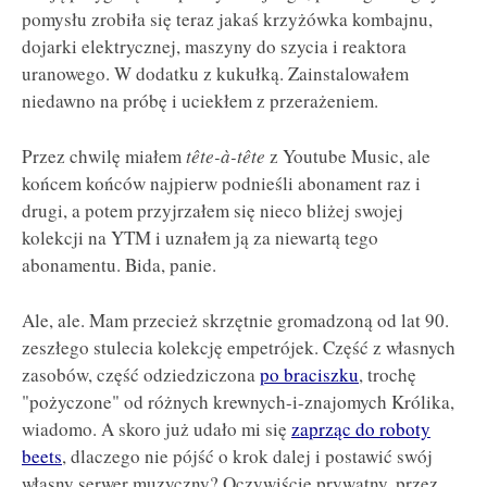
pomysłu zrobiła się teraz jakaś krzyżówka kombajnu,
dojarki elektrycznej, maszyny do szycia i reaktora
uranowego. W dodatku z kukułką. Zainstalowałem
niedawno na próbę i uciekłem z przerażeniem.
Przez chwilę miałem
tête-à-tête
z Youtube Music, ale
końcem końców najpierw podnieśli abonament raz i
drugi, a potem przyjrzałem się nieco bliżej swojej
kolekcji na YTM i uznałem ją za niewartą tego
abonamentu. Bida, panie.
Ale, ale. Mam przecież skrzętnie gromadzoną od lat 90.
zeszłego stulecia kolekcję empetrójek. Część z własnych
zasobów, część odziedziczona
po braciszku
, trochę
"pożyczone" od różnych krewnych-i-znajomych Królika,
wiadomo. A skoro już udało mi się
zaprząc do roboty
beets
, dlaczego nie pójść o krok dalej i postawić swój
własny serwer muzyczny? Oczywiście prywatny, przez