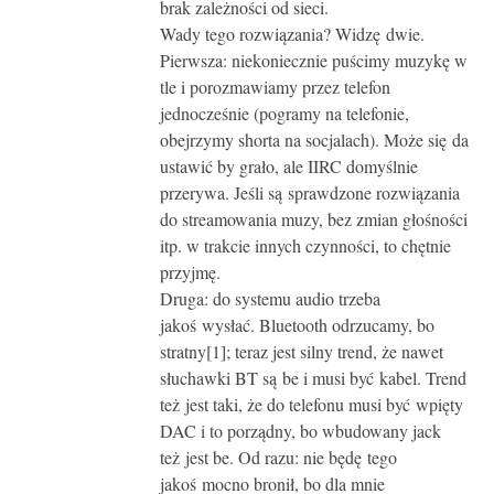
brak zależności od sieci.
Wady tego rozwiązania? Widzę dwie.
Pierwsza: niekoniecznie puścimy muzykę w
tle i porozmawiamy przez telefon
jednocześnie (pogramy na telefonie,
obejrzymy shorta na socjalach). Może się da
ustawić by grało, ale IIRC domyślnie
przerywa. Jeśli są sprawdzone rozwiązania
do streamowania muzy, bez zmian głośności
itp. w trakcie innych czynności, to chętnie
przyjmę.
Druga: do systemu audio trzeba
jakoś wysłać. Bluetooth odrzucamy, bo
stratny[1]; teraz jest silny trend, że nawet
słuchawki BT są be i musi być kabel. Trend
też jest taki, że do telefonu musi być wpięty
DAC i to porządny, bo wbudowany jack
też jest be. Od razu: nie będę tego
jakoś mocno bronił, bo dla mnie