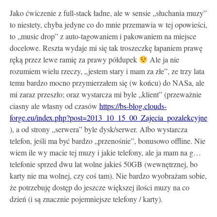
Jako ćwiczenie z full-stack ładne, ale w sensie „słuchania muzy”
to niestety, chyba jedyne co do mnie przemawia w tej opowieści,
to „music drop” z auto-tagowaniem i pakowaniem na miejsce
docelowe. Reszta wydaje mi się tak troszeczkę łapaniem prawę
ręką przez lewe ramię za prawy półdupek
Ale ja nie
rozumiem wielu rzeczy, „jestem stary i mam za złe”, ze trzy lata
temu bardzo mocno przymierzałem się (w końcu) do NASa, ale
mi zaraz przeszło; oraz wystarcza mi byle „klient” (przeważnie
ciasny ale własny od czasów
https://bs-blog.clouds-
forge.eu/index.php?post=2013_10_15_00_Zajecia_pozalekcyjne
), a od strony „serwera” byle dysk/serwer. Albo wystarcza
telefon, jeśli ma być bardzo „przenośnie”, bonusowo offline. Nie
wiem ile wy macie tej muzy i jakie telefony, ale ja mam na g…
telefonie sprzed dwu lat wolne jakieś 50GB (wewnętrznej, bo
karty nie ma wolnej, czy coś tam). Nie bardzo wyobrażam sobie,
że potrzebuję dostęp do jeszcze większej ilości muzy na co
dzień (i są znacznie pojemniejsze telefony / karty).