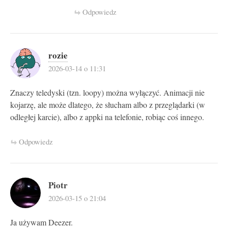
Odpowiedz
rozie
2026-03-14 o 11:31
Znaczy teledyski (tzn. loopy) można wyłączyć. Animacji nie
kojarzę, ale może dlatego, że słucham albo z przeglądarki (w
odległej karcie), albo z appki na telefonie, robiąc coś innego.
Odpowiedz
Piotr
2026-03-15 o 21:04
Ja używam Deezer.