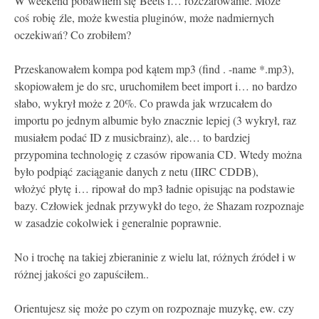
W weekend pobawiłem się Beets i… rozczarowanie. Może
coś robię źle, może kwestia pluginów, może nadmiernych
oczekiwań? Co zrobiłem?
Przeskanowałem kompa pod kątem mp3 (find . -name *.mp3),
skopiowałem je do src, uruchomiłem beet import i… no bardzo
słabo, wykrył może z 20%. Co prawda jak wrzucałem do
importu po jednym albumie było znacznie lepiej (3 wykrył, raz
musiałem podać ID z musicbrainz), ale… to bardziej
przypomina technologię z czasów ripowania CD. Wtedy można
było podpiąć zaciąganie danych z netu (IIRC CDDB),
włożyć płytę i… ripował do mp3 ładnie opisując na podstawie
bazy. Człowiek jednak przywykł do tego, że Shazam rozpoznaje
w zasadzie cokolwiek i generalnie poprawnie.
No i trochę na takiej zbieraninie z wielu lat, różnych źródeł i w
różnej jakości go zapuściłem..
Orientujesz się może po czym on rozpoznaje muzykę, ew. czy