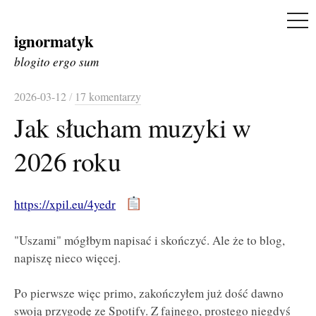
ME
ignormatyk
Skip
to
blogito ergo sum
content
2026-03-12
/
17 komentarzy
Jak słucham muzyki w
2026 roku
https://xpil.eu/4yedr
"Uszami" mógłbym napisać i skończyć. Ale że to blog,
napiszę nieco więcej.
Po pierwsze więc primo, zakończyłem już dość dawno
swoją przygodę ze Spotify. Z fajnego, prostego niegdyś