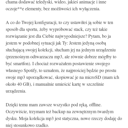
chama dodawać teledyski, wideo, jakieś animacje i inne
oczoje**e elementy, bez możliwości ich wyłączenia.
A co do Twojej konfiguracji, to czy ustawiłeś ją sobie w ten
sposób dla sportu, żeby wypróbować stack, czy też takie
rozwiązanie jest dla Ciebie najwygodniejsze? Pytam, bo ja
jestem w podobnej sytuacji jak Ty: Jestem jedyną osobą
słuchającą swojej kolekcji, słucham jej na jednym urządzeniu
(przenośnym odtwarzaczu mp3, ale równie dobrze mógłby to
być smartfon). I chociaż rozważałem postawienie swojego
własnego Spotify, to uznałem, że najprościej będzie po prostu
swoje mp3 uporządkować, skopiować je na microSD (mam ich
około 40 GB), i manualnie umieścić kartę w szczelinie
urządzenia.
Dzięki temu mam zawsze wszystko pod ręką, offline.
Oczywiście, trzymam też backup na zewnętrznym twardym
dysku. Moja kolekcja mp3 jest statyczna, nowe rzeczy dodaję do
niej stosunkowo rzadko.