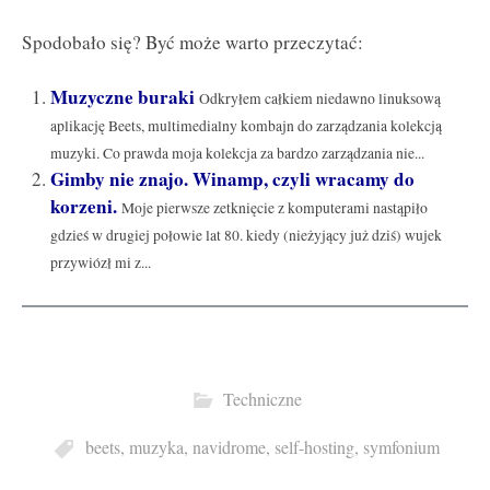
Spodobało się? Być może warto przeczytać:
Muzyczne buraki
Odkryłem całkiem niedawno linuksową
aplikację Beets, multimedialny kombajn do zarządzania kolekcją
muzyki. Co prawda moja kolekcja za bardzo zarządzania nie...
Gimby nie znajo. Winamp, czyli wracamy do
korzeni.
Moje pierwsze zetknięcie z komputerami nastąpiło
gdzieś w drugiej połowie lat 80. kiedy (nieżyjący już dziś) wujek
przywiózł mi z...
Techniczne
beets
,
muzyka
,
navidrome
,
self-hosting
,
symfonium