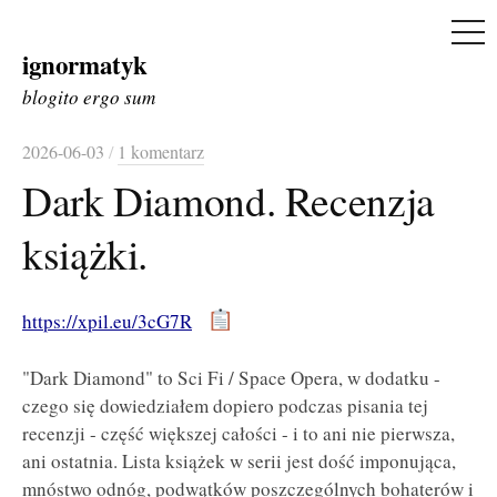
ME
ignormatyk
Skip
to
blogito ergo sum
content
2026-06-03
/
1 komentarz
Dark Diamond. Recenzja
książki.
https://xpil.eu/3cG7R
"Dark Diamond" to Sci Fi / Space Opera, w dodatku -
czego się dowiedziałem dopiero podczas pisania tej
recenzji - część większej całości - i to ani nie pierwsza,
ani ostatnia. Lista książek w serii jest dość imponująca,
mnóstwo odnóg, podwątków poszczególnych bohaterów i