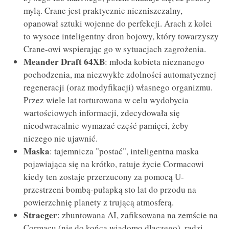
mylą. Crane jest praktycznie niezniszczalny,
opanował sztuki wojenne do perfekcji. Arach z kolei
to wysoce inteligentny dron bojowy, który towarzyszy
Crane-owi wspierając go w sytuacjach zagrożenia.
Meander Draft 64XB
: młoda kobieta nieznanego
pochodzenia, ma niezwykłe zdolności automatycznej
regeneracji (oraz modyfikacji) własnego organizmu.
Przez wiele lat torturowana w celu wydobycia
wartościowych informacji, zdecydowała się
nieodwracalnie wymazać część pamięci, żeby
niczego nie ujawnić.
Maska
: tajemnicza "postać", inteligentna maska
pojawiająca się na krótko, ratuje życie Cormacowi
kiedy ten zostaje przerzucony za pomocą U-
przestrzeni bombą-pułapką sto lat do przodu na
powierzchnię planety z trującą atmosferą.
Straeger
: zbuntowana AI, zafiksowana na zemście na
Cormacu (nie do końca wiadomo dlaczego), radzi