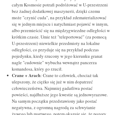
całym Kosmosie potrafi podróżować w U-przestrzeni
bez żadnej dodatkowej maszynerii, dzięki czemu
może "czynić cuda", na przykład zdematerializować
się w jednym miejscu i natychmiast pojawić w innym,
albo przemieścić się na międzygwiezdne odległości w
krótkim czasie. Umie też "teleportować" (za pomocą
U-przestrzeni) niewielkie przedmioty na lokalne
odległości, co przydaje się na przykład podczas
pojedynku, kiedy rzucony w jego kierunku granat
nagle "cudownie" wybucha wewnątrz pancerza
komandosa, który go rzucił.
Crane + Arach
: Crane to człowiek, chociaż tak
ulepszony, że ciężko się już w nim dopatrzeć
człowieczeństwa. Najmniej gadatliwa postać
powieści, najdłuższe jego kwestie są jednowyrazowe.
Na samym początku przedstawiony jako postać
negatywna, z ogromną nagrodą za schwytanie
żywego lub martwego, potem okazuje się, że pozory