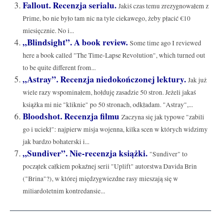
Fallout. Recenzja serialu.
Jakiś czas temu zrezygnowałem z
Prime, bo nie było tam nic na tyle ciekawego, żeby płacić €10
miesięcznie. No i...
„Blindsight”. A book review.
Some time ago I reviewed
here a book called "The Time-Lapse Revolution", which turned out
to be quite different from...
„Astray”. Recenzja niedokończonej lektury.
Jak już
wiele razy wspominałem, hołduję zasadzie 50 stron. Jeżeli jakaś
książka mi nie "kliknie" po 50 stronach, odkładam. "Astray",...
Bloodshot. Recenzja filmu
Zaczyna się jak typowe "zabili
go i uciekł": najpierw misja wojenna, kilka scen w których widzimy
jak bardzo bohaterski i...
„Sundiver”. Nie-recenzja książki.
"Sundiver" to
początek całkiem pokaźnej serii "Uplift" autorstwa Davida Brin
("Brina"?), w której międzygwiezdne rasy mieszają się w
miliardoletnim kontredansie...