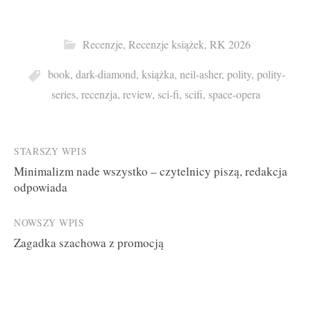
Recenzje
,
Recenzje książek
,
RK 2026
book
,
dark-diamond
,
książka
,
neil-asher
,
polity
,
polity-
series
,
recenzja
,
review
,
sci-fi
,
scifi
,
space-opera
Post
STARSZY WPIS
Minimalizm nade wszystko – czytelnicy piszą, redakcja
navigation
odpowiada
NOWSZY WPIS
Zagadka szachowa z promocją