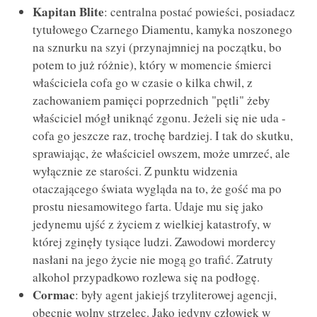
Kapitan Blite
: centralna postać powieści, posiadacz
tytułowego Czarnego Diamentu, kamyka noszonego
na sznurku na szyi (przynajmniej na początku, bo
potem to już różnie), który w momencie śmierci
właściciela cofa go w czasie o kilka chwil, z
zachowaniem pamięci poprzednich "pętli" żeby
właściciel mógł uniknąć zgonu. Jeżeli się nie uda -
cofa go jeszcze raz, trochę bardziej. I tak do skutku,
sprawiając, że właściciel owszem, może umrzeć, ale
wyłącznie ze starości. Z punktu widzenia
otaczającego świata wygląda na to, że gość ma po
prostu niesamowitego farta. Udaje mu się jako
jedynemu ujść z życiem z wielkiej katastrofy, w
której zginęły tysiące ludzi. Zawodowi mordercy
nasłani na jego życie nie mogą go trafić. Zatruty
alkohol przypadkowo rozlewa się na podłogę.
Cormac
: były agent jakiejś trzyliterowej agencji,
obecnie wolny strzelec. Jako jedyny człowiek w