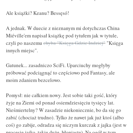
Ale książki? Keanu? Bessęsó!
A jednak. W duecie z nieznanym mi dotychczas China
Miéville'em napisał książkę pod tytułem jak w tytule,
czyli po naszemu
chyba "Księga Gdzie Indziej"
"Księga
innych miejsc".
Gatunek... zasadniczo SciFi. Uparciuchy mogłyby
próbować podciągnąć to częściowo pod Fantasy, ale
moim zdaniem bezcelowo.
Pomysł: nie całkiem nowy. Jest sobie taki gość, który
żyje na Ziemi od ponad osiemdziesięciu tysięcy lat.
Nieśmiertelny? W zasadzie niekoniecznie, bo da się go
zabić (chociaż trudno). Tylko że nawet jak już ktoś (albo
coś) go zabije, odradza się niczym kurczak z jajka (jest w
procesie jajko, takie duże, błoniaste). Na ogół w tym