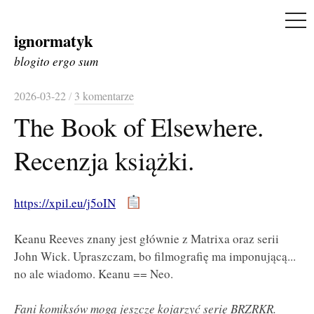
ME
ignormatyk
Skip
to
blogito ergo sum
content
2026-03-22
/
3 komentarze
The Book of Elsewhere.
Recenzja książki.
https://xpil.eu/j5oIN
Keanu Reeves znany jest głównie z Matrixa oraz serii
John Wick. Upraszczam, bo filmografię ma imponującą...
no ale wiadomo. Keanu == Neo.
Fani komiksów mogą jeszcze kojarzyć serię BRZRKR.