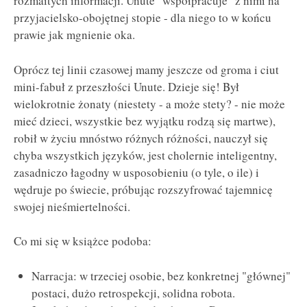
rozmaitych informacji. Unute "współpracuje" z nimi na
przyjacielsko-obojętnej stopie - dla niego to w końcu
prawie jak mgnienie oka.
Oprócz tej linii czasowej mamy jeszcze od groma i ciut
mini-fabuł z przeszłości Unute. Dzieje się! Był
wielokrotnie żonaty (niestety - a może stety? - nie może
mieć dzieci, wszystkie bez wyjątku rodzą się martwe),
robił w życiu mnóstwo różnych różności, nauczył się
chyba wszystkich języków, jest cholernie inteligentny,
zasadniczo łagodny w usposobieniu (o tyle, o ile) i
wędruje po świecie, próbując rozszyfrować tajemnicę
swojej nieśmiertelności.
Co mi się w książce podoba:
Narracja: w trzeciej osobie, bez konkretnej "głównej"
postaci, dużo retrospekcji, solidna robota.