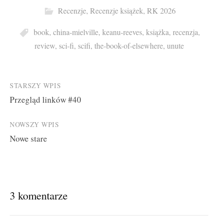
Recenzje
,
Recenzje książek
,
RK 2026
book
,
china-mielville
,
keanu-reeves
,
książka
,
recenzja
,
review
,
sci-fi
,
scifi
,
the-book-of-elsewhere
,
unute
Post
STARSZY WPIS
Przegląd linków #40
navigation
NOWSZY WPIS
Nowe stare
3 komentarze