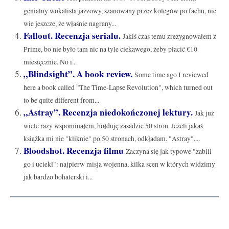
genialny wokalista jazzowy, szanowany przez kolegów po fachu, nie
wie jeszcze, że właśnie nagrany...
Fallout. Recenzja serialu.
Jakiś czas temu zrezygnowałem z
Prime, bo nie było tam nic na tyle ciekawego, żeby płacić €10
miesięcznie. No i...
„Blindsight”. A book review.
Some time ago I reviewed
here a book called "The Time-Lapse Revolution", which turned out
to be quite different from...
„Astray”. Recenzja niedokończonej lektury.
Jak już
wiele razy wspominałem, hołduję zasadzie 50 stron. Jeżeli jakaś
książka mi nie "kliknie" po 50 stronach, odkładam. "Astray",...
Bloodshot. Recenzja filmu
Zaczyna się jak typowe "zabili
go i uciekł": najpierw misja wojenna, kilka scen w których widzimy
jak bardzo bohaterski i...