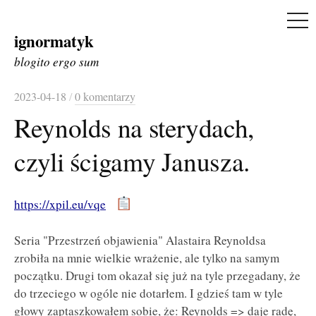
ME
ignormatyk
Skip
to
blogito ergo sum
content
2023-04-18
/
0 komentarzy
Reynolds na sterydach,
czyli ścigamy Janusza.
https://xpil.eu/vqe
Seria "Przestrzeń objawienia" Alastaira Reynoldsa
zrobiła na mnie wielkie wrażenie, ale tylko na samym
początku. Drugi tom okazał się już na tyle przegadany, że
do trzeciego w ogóle nie dotarłem. I gdzieś tam w tyle
głowy zaptaszkowałem sobie, że: Reynolds => daje radę,