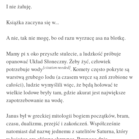
I nie żałuję.
Książka zaczyna się w...
A nie, tak nie mogę, bo od razu wyrzucę asa na blotkę.
Mamy pi x oko przyszłe stulecie, a ludzkość próbuje
opanować Układ Słoneczny. Żeby żyć, człowiek
[citation needed]
potrzebuje wody
. Komety często pokryte są
warstwą grubego lodu (a czasem wręcz są zeń zrobione w
całości), ludzie wymyślili więc, że będą holować te
wielkie lodowe bryły tam, gdzie akurat jest największe
zapotrzebowanie na wodę.
Janus był w greckiej mitologii bogiem początków, bram,
czasu, dualizmu, przejść i zakończeń. Współcześnie
natomiast dał nazwę jednemu z satelitów Saturna, który
w książce gra główne skrzypce. Pewnego dnia