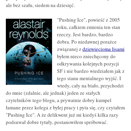
ale bez szału, siedem na dziesięć.
"Pushing Ice", powieść z 2005
roku, całkiem zmienia ten stan
rzeczy. Jest bardzo, bardzo
dobra. Po niedawnej porażce
związanej z
dziewięcioma lisami
byłem nieco zniechęcony do
odkrywania kolejnych pozycji
SF i nie bardzo wiedziałem jak z
tego stanu mentalnego wyjść. I
wtedy, cały na biało, przychodzi
do mnie (zdalnie, ale jednak) jeden ze stałych
czytelników tego blogu, a prywatnie dobry kumpel
łamane przez kolega z byłej pracy i pyta się, czy czytałem
"Pushing Ice". A że delikwent już mi kiedyś kilka razy
podsuwał dobre tytuły, postanowiłem spróbować.