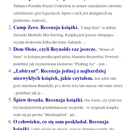
Tatham's Portable Puzzle Collection to zestaw czterdziestu (słownie:
czterdziestu) gier logicznych. Sporo z nich jest dostępnych na
platformie Android,...
Camp Zero. Recenzja książki.
"Camp Zero" to debiut
literacki Michelle Min Sterling. Książka jest jeszcze chrupiąca -
wyszła dosłownie kilka dni temu. Gatunek -...
Dom Słońc, czyli Reynolds raz jeszcze.
"House of
Suns" to kolejna perełka spod pióra Alastaira Reynoldsa. Powieść -
podobnie jak recenzowana niedawno "Pushing Ice" - jest...
„Labirynt”. Recenzja jednej z najbardziej
niezwykłych książek, jakie czytałem.
Jest sobie taki
gość imieniem Benedykt, pi x drzwi trzy lata starszy ode mnie, który
- podobnie jak ja -...
Śpiew drozda. Recenzja książki.
Nie wiem, czy tytuł ten
był kiedykolwiek przetłumaczony na polski - w oryginale książka
wabi się po prostu "Mockingbird", ale...
O człowieku, co się sam poskładał. Recenzja
książki.
Lubię sięgać po świeże, jeszcze chrupiące tytuły. Na