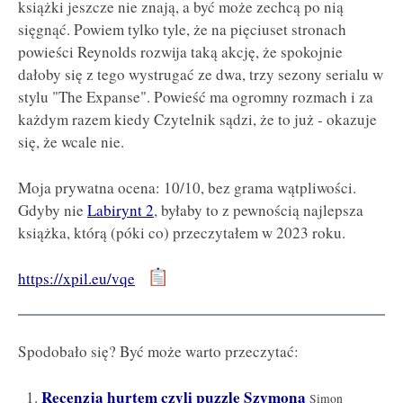
książki jeszcze nie znają, a być może zechcą po nią
sięgnąć. Powiem tylko tyle, że na pięciuset stronach
powieści Reynolds rozwija taką akcję, że spokojnie
dałoby się z tego wystrugać ze dwa, trzy sezony serialu w
stylu "The Expanse". Powieść ma ogromny rozmach i za
każdym razem kiedy Czytelnik sądzi, że to już - okazuje
się, że wcale nie.
Moja prywatna ocena: 10/10, bez grama wątpliwości.
Gdyby nie
Labirynt 2
, byłaby to z pewnością najlepsza
książka, którą (póki co) przeczytałem w 2023 roku.
https://xpil.eu/vqe
Spodobało się? Być może warto przeczytać:
Recenzja hurtem czyli puzzle Szymona
Simon