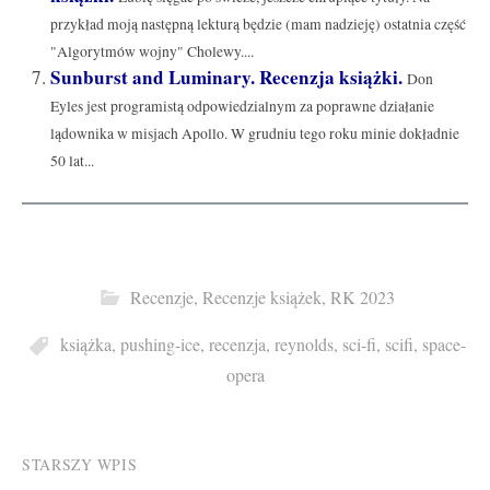
przykład moją następną lekturą będzie (mam nadzieję) ostatnia część
"Algorytmów wojny" Cholewy....
Sunburst and Luminary. Recenzja książki.
Don
Eyles jest programistą odpowiedzialnym za poprawne działanie
lądownika w misjach Apollo. W grudniu tego roku minie dokładnie
50 lat...
Recenzje
,
Recenzje książek
,
RK 2023
książka
,
pushing-ice
,
recenzja
,
reynolds
,
sci-fi
,
scifi
,
space-
opera
Post
STARSZY WPIS