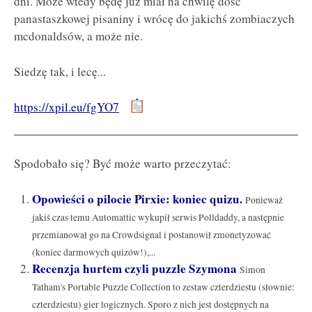
dni. Może wtedy będę już miał na chwilę dość
panastaszkowej pisaniny i wrócę do jakichś zombiaczych
mcdonaldsów, a może nie.
Siedzę tak, i lecę...
https://xpil.eu/fgYO7
Spodobało się? Być może warto przeczytać:
Opowieści o pilocie Pirxie: koniec quizu.
Ponieważ
jakiś czas temu Automattic wykupił serwis Polldaddy, a następnie
przemianował go na Crowdsignal i postanowił zmonetyzować
(koniec darmowych quizów!),...
Recenzja hurtem czyli puzzle Szymona
Simon
Tatham's Portable Puzzle Collection to zestaw czterdziestu (słownie:
czterdziestu) gier logicznych. Sporo z nich jest dostępnych na