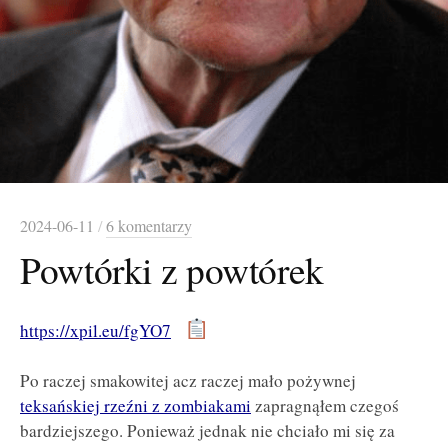
2024-06-11
/
6 komentarzy
Powtórki z powtórek
https://xpil.eu/fgYO7
Po raczej smakowitej acz raczej mało pożywnej
teksańskiej rzeźni z zombiakami
zapragnąłem czegoś
bardziejszego. Ponieważ jednak nie chciało mi się za