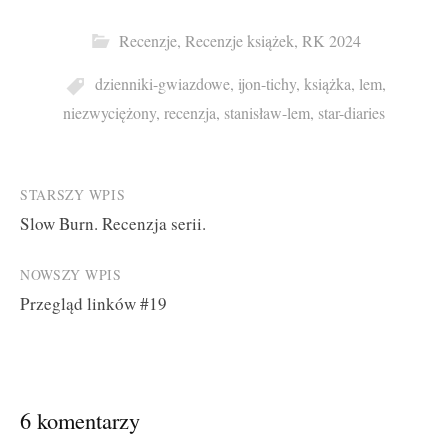
Recenzje
,
Recenzje książek
,
RK 2024
dzienniki-gwiazdowe
,
ijon-tichy
,
książka
,
lem
,
niezwyciężony
,
recenzja
,
stanisław-lem
,
star-diaries
Post
STARSZY WPIS
Slow Burn. Recenzja serii.
navigation
NOWSZY WPIS
Przegląd linków #19
6 komentarzy