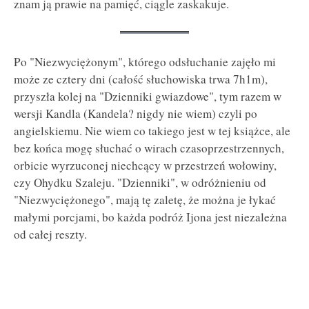
znam ją prawie na pamięć, ciągle zaskakuje.
Po "Niezwyciężonym", którego odsłuchanie zajęło mi
może ze cztery dni (całość słuchowiska trwa 7h1m),
przyszła kolej na "Dzienniki gwiazdowe", tym razem w
wersji Kandla (Kandela? nigdy nie wiem) czyli po
angielskiemu. Nie wiem co takiego jest w tej książce, ale
bez końca mogę słuchać o wirach czasoprzestrzennych,
orbicie wyrzuconej niechcący w przestrzeń wołowiny,
czy Ohydku Szaleju. "Dzienniki", w odróżnieniu od
"Niezwyciężonego", mają tę zaletę, że można je łykać
małymi porcjami, bo każda podróż Ijona jest niezależna
od całej reszty.