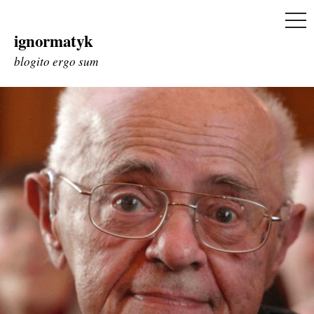
ME
ignormatyk
Skip
to
blogito ergo sum
content