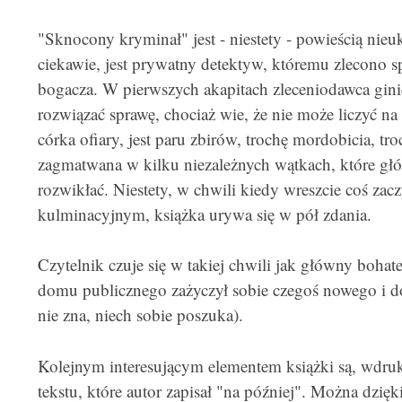
"Sknocony kryminał" jest - niestety - powieścią nieu
ciekawie, jest prywatny detektyw, któremu zlecono s
bogacza. W pierwszych akapitach zleceniodawca ginie,
rozwiązać sprawę, chociaż wie, że nie może liczyć 
córka ofiary, jest paru zbirów, trochę mordobicia, troc
zagmatwana w kilku niezależnych wątkach, które głó
rozwikłać. Niestety, w chwili kiedy wreszcie coś zac
kulminacyjnym, książka urywa się w pół zdania.
Czytelnik czuje się w takiej chwili jak główny bohat
domu publicznego zażyczył sobie czegoś nowego i do
nie zna, niech sobie poszuka).
Kolejnym interesującym elementem książki są, wdru
tekstu, które autor zapisał "na później". Można dzi