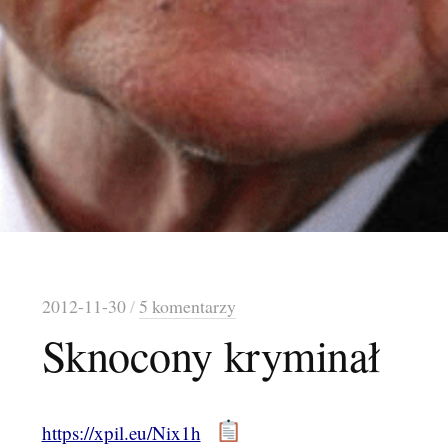
2012-11-30
/
5 komentarzy
Sknocony kryminał
https://xpil.eu/Nix1h