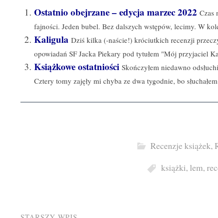
Ostatnio obejrzane – edycja marzec 2022
Czas 
fajności. Jeden bubel. Bez dalszych wstępów, lecimy. W kolej
Kaligula
Dziś kilka (-naście!) króciutkich recenzji prze
opowiadań SF Jacka Piekary pod tytułem "Mój przyjaciel Kal
Książkowe ostatniości
Skończyłem niedawno odsłuch
Cztery tomy zajęły mi chyba ze dwa tygodnie, bo słuchałem
Recenzje książek
,
książki
,
lem
,
rec
STARSZY WPIS