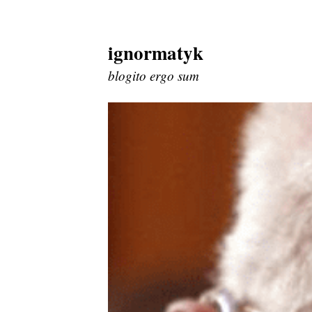
ignormatyk
Skip
to
blogito ergo sum
content