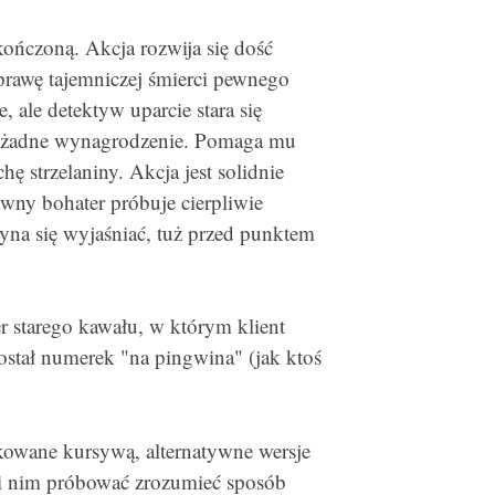
kończoną. Akcja rozwija się dość
prawę tajemniczej śmierci pewnego
 ale detektyw uparcie stara się
na żadne wynagrodzenie. Pomaga mu
hę strzelaniny. Akcja jest solidnie
wny bohater próbuje cierpliwie
zyna się wyjaśniać, tuż przed punktem
er starego kawału, w którym klient
stał numerek "na pingwina" (jak ktoś
kowane kursywą, alternatywne wersje
ęki nim próbować zrozumieć sposób