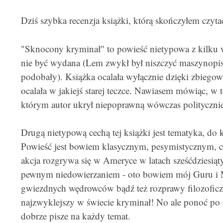
Dziś szybka recenzja książki, którą skończyłem czyta
"Sknocony kryminał" to powieść nietypowa z kilku 
nie być wydana (Lem zwykł był niszczyć maszynopisy
podobały). Książka ocalała wyłącznie dzięki zbiegow
ocalała w jakiejś starej teczce.
Nawiasem mówiąc, w tec
którym autor ukrył niepoprawną wówczas politycznie
Drugą nietypową cechą tej książki jest tematyka, do 
Powieść jest bowiem klasycznym, pesymistycznym, 
akcja rozgrywa się w Ameryce w latach sześćdziesiąty
pewnym niedowierzaniem - oto bowiem mój Guru i Mi
gwiezdnych wędrowców bądź też rozprawy filozoficzn
najzwyklejszy w świecie kryminał! No ale ponoć po 
dobrze pisze na każdy temat.