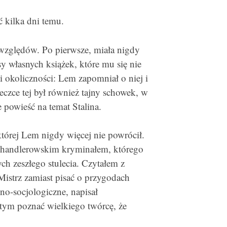
ć kilka dni temu.
względów. Po pierwsze, miała nigdy
 własnych książek, które mu się nie
i okoliczności: Lem zapomniał o niej i
zce tej był również tajny schowek, w
 powieść na temat Stalina.
której Lem nigdy więcej nie powrócił.
chandlerowskim kryminałem, którego
ch zeszłego stulecia. Czytałem z
strz zamiast pisać o przygodach
o-socjologiczne, napisał
tym poznać wielkiego twórcę, że