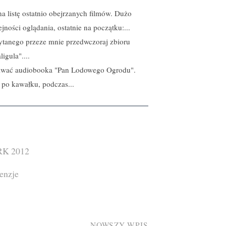
na listę ostatnio obejrzanych filmów. Dużo
ności oglądania, ostatnie na początku:...
czytanego przeze mnie przedwczoraj zbioru
igula"....
iwać audiobooka "Pan Lodowego Ogrodu".
 po kawałku, podczas...
RK 2012
enzje
NOWSZY WPIS