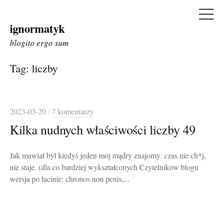
ME
ignormatyk
Skip
to
blogito ergo sum
content
Tag:
liczby
2023-03-20
/
7 komentarzy
Kilka nudnych właściwości liczby 49
Jak mawiał był kiedyś jeden mój mądry znajomy: czas nie ch*j,
nie staje. (dla co bardziej wykształconych Czytelników blogu
wersja po łacinie: chronos non penis,...