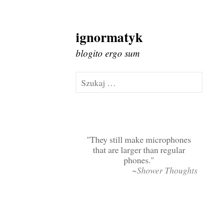
ignormatyk
Skip
to
blogito ergo sum
content
Szukaj:
They still make microphones
that are larger than regular
phones.
~Shower Thoughts