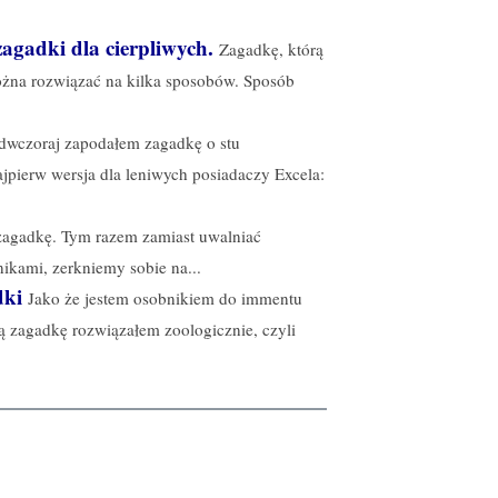
zagadki dla cierpliwych.
Zagadkę, którą
ożna rozwiązać na kilka sposobów. Sposób
dwczoraj zapodałem zagadkę o stu
ajpierw wersja dla leniwych posiadaczy Excela:
 zagadkę. Tym razem zamiast uwalniać
nikami, zerkniemy sobie na...
dki
Jako że jestem osobnikiem do immentu
ą zagadkę rozwiązałem zoologicznie, czyli