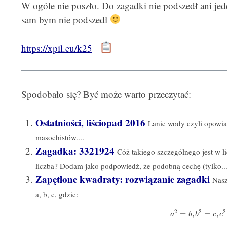
W ogóle nie poszło. Do zagadki nie podszedł ani jede
sam bym nie podszedł
https://xpil.eu/k25
Spodobało się? Być może warto przeczytać:
Ostatniości, liściopad 2016
Lanie wody czyli opowia
masochistów....
Zagadka: 3321924
Cóż takiego szczególnego jest w 
liczba? Dodam jako podpowiedź, że podobną cechę (tylko..
Zapętlone kwadraty: rozwiązanie zagadki
Nasz
a, b, c, gdzie:
2
2
2
=
,
=
,
a
b
b
c
c