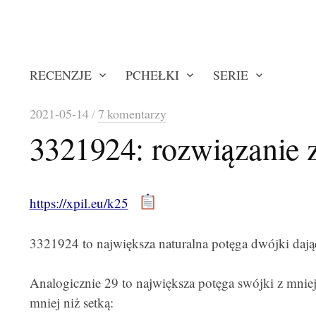
RECENZJE
PCHEŁKI
SERIE
2021-05-14
/
7 komentarzy
3321924: rozwiązanie 
https://xpil.eu/k25
3321924 to największa naturalna potęga dwójki dają
Analogicznie 29 to największa potęga swójki z mniej 
mniej niż setką: