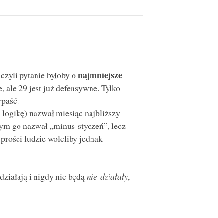
najmniejsze
czyli pytanie byłoby o
 ale 29 jest już defensywne. Tylko
wpaść.
na logikę) nazwał miesiąc najbliższy
bym go nazwał „minus styczeń”, lecz
i prości ludzie woleliby jednak
działają i nigdy nie będą
nie działały
,