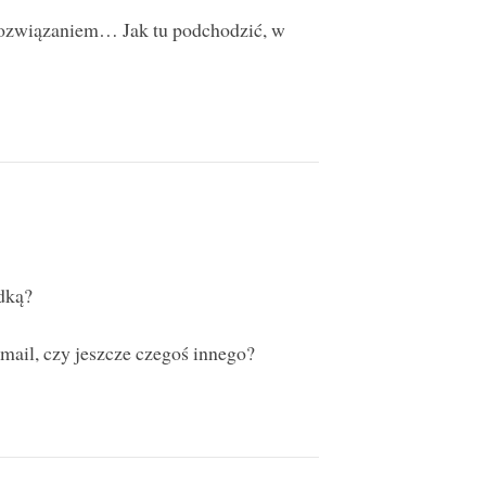
 rozwiązaniem… Jak tu podchodzić, w
adką?
ail, czy jeszcze czegoś innego?