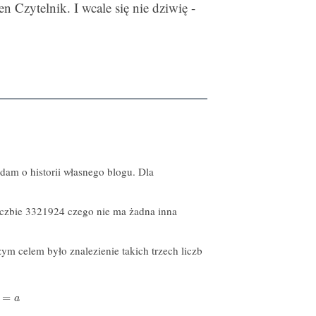
n Czytelnik. I wcale się nie dziwię -
dam o historii własnego blogu. Dla
liczbie 3321924 czego nie ma żadna inna
.
ym celem było znalezienie takich trzech liczb
=
a