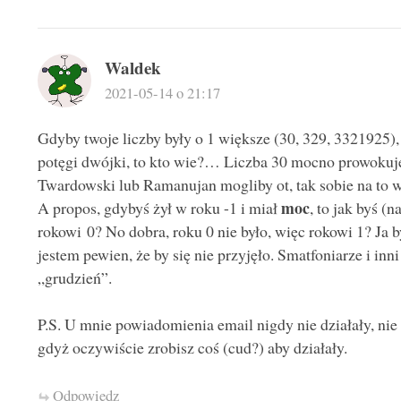
Waldek
2021-05-14 o 21:17
Gdyby twoje liczby były o 1 większe (30, 329, 3321925), 
potęgi dwójki, to kto wie?… Liczba 30 mocno prowokuje,
Twardowski lub Ramanujan mogliby ot, tak sobie na to 
moc
A propos, gdybyś żył w roku -1 i miał
, to jak byś (
rokowi 0? No dobra, roku 0 nie było, więc rokowi 1? Ja 
jestem pewien, że by się nie przyjęło. Smatfoniarze i inn
„grudzień”.
P.S. U mnie powiadomienia email nigdy nie działały, nie 
gdyż oczywiście zrobisz coś (cud?) aby działały.
Odpowiedz