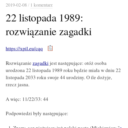
2019-02-08
/
1 komentarz
22 listopada 1989:
rozwiązanie zagadki
https://xpil.eu/cqq
Rozwiązanie
zagadki
jest następujące: otóż osoba
urodzona 22 listopada 1989 roku będzie miała w dniu 22
listopada 2033 roku swoje 44 urodziny. O ile dożyje,
rzecz jasna.
A więc: 11/22/33: 44
Podpowiedzi były następujące:
Znany, acz nieżyjący już polski poeta (Mickiewicz: "
a