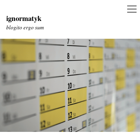
ME
ignormatyk
Skip
to
blogito ergo sum
content