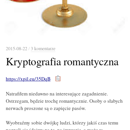
2015-08-22
/
3 komentarze
Kryptografia romantyczna
https://xpil.eu/35DqB
Natrafiłem niedawno na interesujące zagadnienie.
Ostrzegam, będzie trochę romantycznie. Osoby o słabych
nerwach proszone są o zapięcie pasów.
Wyobraźmy sobie dwójkę ludzi, którzy jakiś czas temu
poznali się (dajmy na to, na imprezie, a może w