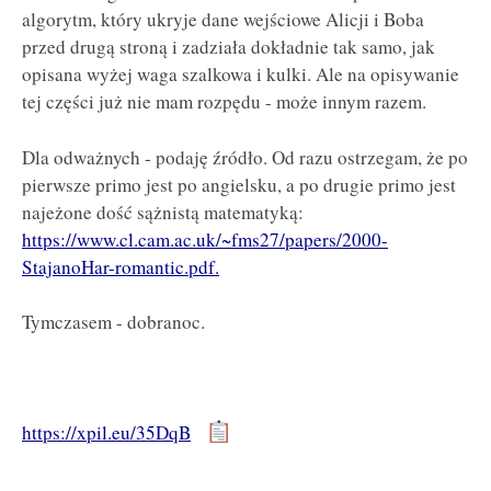
algorytm, który ukryje dane wejściowe Alicji i Boba
przed drugą stroną i zadziała dokładnie tak samo, jak
opisana wyżej waga szalkowa i kulki. Ale na opisywanie
tej części już nie mam rozpędu - może innym razem.
Dla odważnych - podaję źródło. Od razu ostrzegam, że po
pierwsze primo jest po angielsku, a po drugie primo jest
najeżone dość sążnistą matematyką:
https://www.cl.cam.ac.uk/~fms27/papers/2000-
StajanoHar-romantic.pdf.
Tymczasem - dobranoc.
https://xpil.eu/35DqB