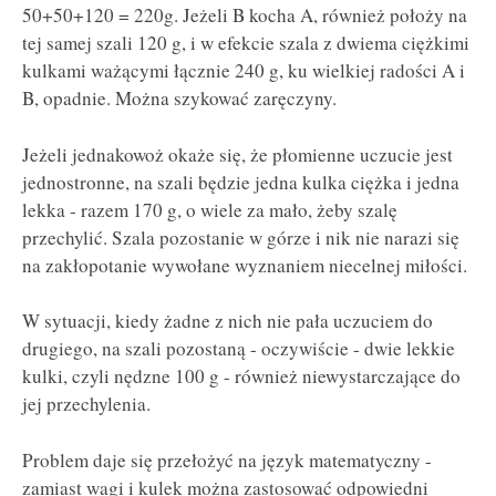
50+50+120 = 220g. Jeżeli B kocha A, również położy na
tej samej szali 120 g, i w efekcie szala z dwiema ciężkimi
kulkami ważącymi łącznie 240 g, ku wielkiej radości A i
B, opadnie. Można szykować zaręczyny.
Jeżeli jednakowoż okaże się, że płomienne uczucie jest
jednostronne, na szali będzie jedna kulka ciężka i jedna
lekka - razem 170 g, o wiele za mało, żeby szalę
przechylić. Szala pozostanie w górze i nik nie narazi się
na zakłopotanie wywołane wyznaniem niecelnej miłości.
W sytuacji, kiedy żadne z nich nie pała uczuciem do
drugiego, na szali pozostaną - oczywiście - dwie lekkie
kulki, czyli nędzne 100 g - również niewystarczające do
jej przechylenia.
Problem daje się przełożyć na język matematyczny -
zamiast wagi i kulek można zastosować odpowiedni