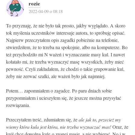
rozie
2022-04-09 o 08:18
To przyznaję, że nie było tak prosto, jakby wyglądało. A skoro
tok myślenia uczestników interesuje autora, to spróbuję opisać.
Najpierw przeczytałem opis zagadki pobieżnie na telefonie,
stwierdziłem, że to trzeba na spokojnie, albo na komputerze. Bo
też przychodziło mi N ważeń i wyznaczanie masy kul. I nawet
kołatało mi, że trzeba wyznaczyć masę wszystkich, żeby mieć
pewność. Czyli zakładałem, że chodzi o takie grupowanie kul,
żeby nie zerwać szalki, ale ważeń było jak najmniej.
Potem… zapomniałem o zagadce. Po paru dniach sobie
przypomniałem i ucieszyłem się, że jeszcze można przysyłać
rozwiązania.
Przeczytałem treść, zdumiałem się, że
ale jak to, przecież my
wiemy która kula jest która, nie trzeba wyznaczać mas!
Oraz, że
król chce dowolną kulę o znanej masie, a nie wybierać. No i w