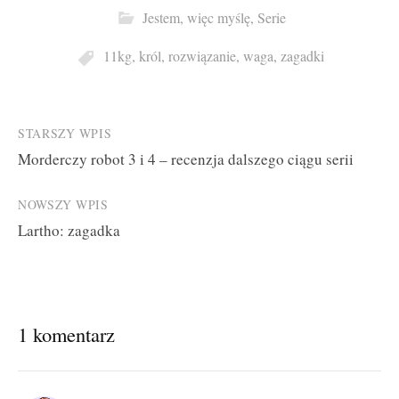
Jestem, więc myślę
,
Serie
11kg
,
król
,
rozwiązanie
,
waga
,
zagadki
Post
STARSZY WPIS
Morderczy robot 3 i 4 – recenzja dalszego ciągu serii
navigation
NOWSZY WPIS
Lartho: zagadka
1 komentarz