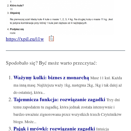
https://xpil.eu/i1w
Spodobało się? Być może warto przeczytać:
Ważymy kulki: biznes z monarchą
Masz 11 kul. Każda
ma inną masę. Najlżejsza waży 1kg, następna 2kg, 3kg i tak dalej aż
do ostatniej, która...
Tajemnicza funkcja: rozwiązanie zagadki
Trzy dni
temu zapodałem tu zagadkę, która jednak została intensywnie i
bardzo uważnie zignorowana przez wszystkich trzech Czytelników
blogu. Może...
Pająk i mrówki: rozwiązanie zagadki
Intuicja