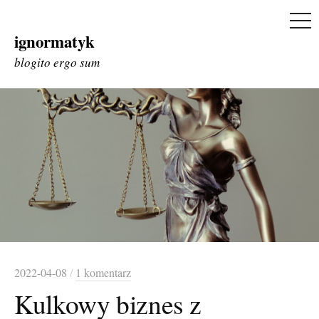
ME
ignormatyk
Skip
to
blogito ergo sum
content
2022-04-08
/
1 komentarz
Kulkowy biznes z