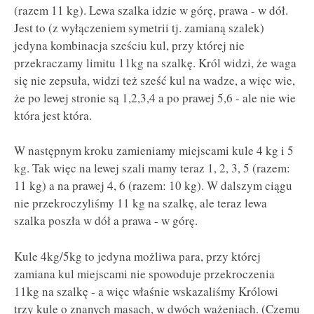
(razem 11 kg). Lewa szalka idzie w górę, prawa - w dół.
Jest to (z wyłączeniem symetrii tj. zamianą szalek)
jedyna kombinacja sześciu kul, przy której nie
przekraczamy limitu 11kg na szalkę. Król widzi, że waga
się nie zepsuła, widzi też sześć kul na wadze, a więc wie,
że po lewej stronie są 1,2,3,4 a po prawej 5,6 - ale nie wie
która jest która.
W następnym kroku zamieniamy miejscami kule 4 kg i 5
kg. Tak więc na lewej szali mamy teraz 1, 2, 3, 5 (razem:
11 kg) a na prawej 4, 6 (razem: 10 kg). W dalszym ciągu
nie przekroczyliśmy 11 kg na szalkę, ale teraz lewa
szalka poszła w dół a prawa - w górę.
Kule 4kg/5kg to jedyna możliwa para, przy której
zamiana kul miejscami nie spowoduje przekroczenia
11kg na szalkę - a więc właśnie wskazaliśmy Królowi
trzy kule o znanych masach, w dwóch ważeniach. (Czemu