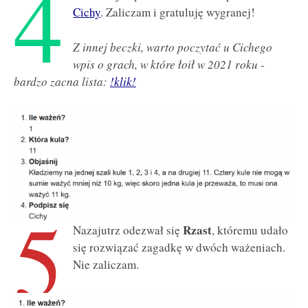
4
Cichy
. Zaliczam i gratuluję wygranej!
Z innej beczki, warto poczytać u Cichego
wpis o grach, w które łoił w 2021 roku -
bardzo zacna lista:
!klik!
5
Rzast
Nazajutrz odezwał się
, któremu udało
się rozwiązać zagadkę w dwóch ważeniach.
Nie zaliczam.