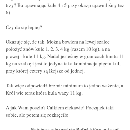
trzy? Bo ujawniając kule 4 i 5 przy okazji ujawniliśmy też
6)
Czy da się lepiej?
Okazuje się, że tak. Można bowiem na lewej szalce
położyć znów kule 1, 2, 3, 4 kg (razem 10 kg), a na
prawej - kulę 11 kg. Nadal jesteśmy w granicach limitu 11
kg na szalkę i jest to jedyna taka kombinacja pięciu kul,
przy której cztery są lżejsze od jednej.
Tak więc odpowiedź brzmi: minimum to jedno ważenie, a
Król wie teraz która kula waży 11 kg.
A jak Wam poszło? Całkiem ciekawie! Początek taki
sobie, ale potem się rozkręciło.
Rafał
Najpierw odezwał się
, który pokazał