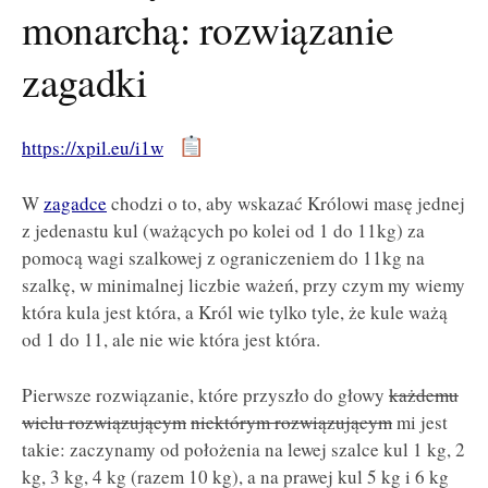
monarchą: rozwiązanie
zagadki
https://xpil.eu/i1w
W
zagadce
chodzi o to, aby wskazać Królowi masę jednej
z jedenastu kul (ważących po kolei od 1 do 11kg) za
pomocą wagi szalkowej z ograniczeniem do 11kg na
szalkę, w minimalnej liczbie ważeń, przy czym my wiemy
która kula jest która, a Król wie tylko tyle, że kule ważą
od 1 do 11, ale nie wie która jest która.
Pierwsze rozwiązanie, które przyszło do głowy
każdemu
wielu rozwiązującym
niektórym rozwiązującym
mi jest
takie: zaczynamy od położenia na lewej szalce kul 1 kg, 2
kg, 3 kg, 4 kg (razem 10 kg), a na prawej kul 5 kg i 6 kg