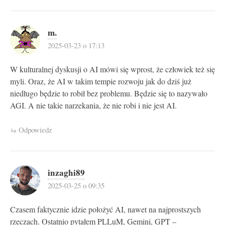
m.
2025-03-23 o 17:13
W kulturalnej dyskusji o AI mówi się wprost, że człowiek też się
myli. Oraz, że AI w takim tempie rozwoju jak do dziś już
niedługo będzie to robił bez problemu. Będzie się to nazywało
AGI. A nie takie narzekania, że nie robi i nie jest AI.
Odpowiedz
inzaghi89
2025-03-25 o 09:35
Czasem faktycznie idzie położyć AI, nawet na najprostszych
rzeczach. Ostatnio pytałem PLLuM, Gemini, GPT –