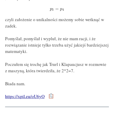
=
p
p
3
4
czyli założenie o unikalności możemy sobie wetknąć w
zadek.
Pomyślał, pomyślał i wypluł, że nie mam racji, i że
rozwiązanie istnieje tylko trzeba użyć jakiejś bardziejszej
matematyki.
Poczułem się trochę jak Trurl i Klapaucjusz w rozmowie
z maszyną, która twierdziła, że 2*2=7.
Biada nam.
https://xpil.eu/oU6yO