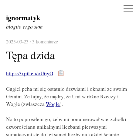
ME
ignormatyk
Skip
to
blogito ergo sum
content
2025-03-23
/
3 komentarze
Tępa dzida
https://xpil.eu/oU6yO
Gugiel pcha mi się ostatnio drzwiami i oknami ze swoim
Gemini. Że fajny, że mądry, że Umi w różne Rzeczy i
Wogle (zwłaszcza
Wogle
).
No to poprosiłem go, żeby mi ponumerował wierzchołki
czworościanu unikalnymi liczbami pierwszymi
sumującymi się do tej samej liczby na każdej ścianie.