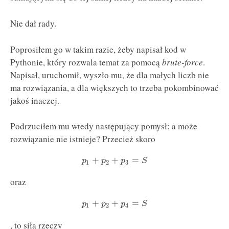
Nie dał rady.
Poprosiłem go w takim razie, żeby napisał kod w
Pythonie, który rozwala temat za pomocą
brute-force
.
Napisał, uruchomił, wyszło mu, że dla małych liczb nie
ma rozwiązania, a dla większych to trzeba pokombinować
jakoś inaczej.
Podrzuciłem mu wtedy następujący pomysł: a może
rozwiązanie nie istnieje? Przecież skoro
+
+
=
p
p
p
S
1
2
3
oraz
+
+
=
p
p
p
S
1
2
4
, to siłą rzeczy