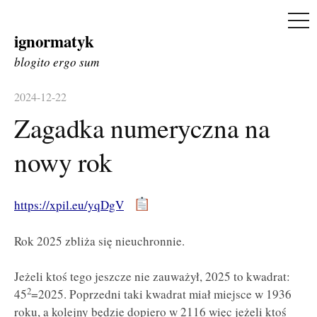
ME
ignormatyk
Skip
to
blogito ergo sum
content
2024-12-22
Zagadka numeryczna na
nowy rok
https://xpil.eu/yqDgV
Rok 2025 zbliża się nieuchronnie.
Jeżeli ktoś tego jeszcze nie zauważył, 2025 to kwadrat:
2
45
=2025. Poprzedni taki kwadrat miał miejsce w 1936
roku, a kolejny będzie dopiero w 2116 więc jeżeli ktoś