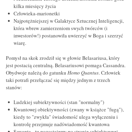
kilka miesięcy życia
Człowieka-marionetki
Najpotężniejszej w Galaktyce Sztucznej Inteligencji,
która wbrew zamierzeniom swych twórców (i
inwestorów!) postanowiła uwierzyć w Boga i szerzyć
wiarę.
Pomysł na skok zrodził się w głowie Belasariusa, który
jest postacią centralną. Belasariusowi pomaga Cassandra.
Obydwoje należą do gatunku
Homo Quantus
. Człowiek
taki potrafi przełączać się między jednym z trzech
stanów:
Ludzkiej subiektywności (stan "normalny")
Kwantowej obiektywności (zwany w książce "fugą"),
kiedy to "zwykła" świadomość ulega wyłączeniu i
kontrolę przejmuje nadświadomość kwantowa
Sawanta - tu pozostajemy po stronie subiektywnej,