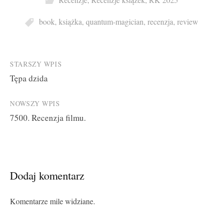
Recenzje
,
Recenzje książek
,
RK 2025
book
,
książka
,
quantum-magician
,
recenzja
,
review
Post
STARSZY WPIS
Tępa dzida
navigation
NOWSZY WPIS
7500. Recenzja filmu.
Dodaj komentarz
Komentarze mile widziane.