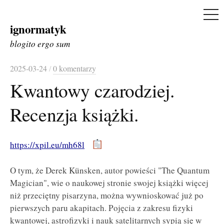
ME
ignormatyk
Skip
to
blogito ergo sum
content
2025-03-24
/
0 komentarzy
Kwantowy czarodziej.
Recenzja książki.
https://xpil.eu/mh68l
O tym, że Derek Künsken, autor powieści "The Quantum
Magician", wie o naukowej stronie swojej książki więcej
niż przeciętny pisarzyna, można wywnioskować już po
pierwszych paru akapitach. Pojęcia z zakresu fizyki
kwantowej, astrofizyki i nauk satelitarnych sypią się w