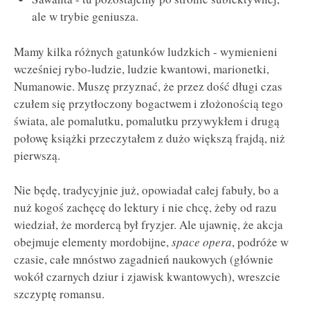
ale w trybie geniusza.
Mamy kilka różnych gatunków ludzkich - wymienieni
wcześniej rybo-ludzie, ludzie kwantowi, marionetki,
Numanowie. Muszę przyznać, że przez dość długi czas
czułem się przytłoczony bogactwem i złożonością tego
świata, ale pomalutku, pomalutku przywykłem i drugą
połowę książki przeczytałem z dużo większą frajdą, niż
pierwszą.
Nie będę, tradycyjnie już, opowiadał całej fabuły, bo a
nuż kogoś zachęcę do lektury i nie chcę, żeby od razu
wiedział, że mordercą był fryzjer. Ale ujawnię, że akcja
obejmuje elementy mordobijne,
space opera
, podróże w
czasie, całe mnóstwo zagadnień naukowych (głównie
wokół czarnych dziur i zjawisk kwantowych), wreszcie
szczyptę romansu.