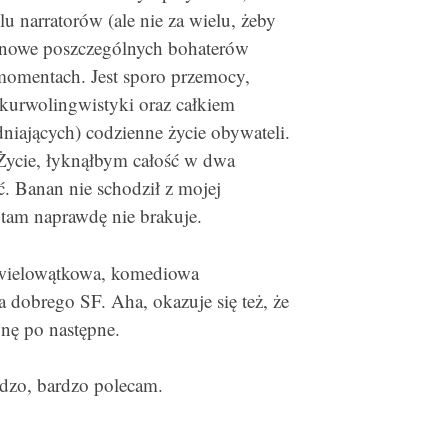
u narratorów (ale nie za wielu, żeby
rminowe poszczególnych bohaterów
 momentach. Jest sporo przemocy,
 kurwolingwistyki oraz całkiem
niających) codzienne życie obywateli.
Życie, łyknąłbym całość w dwa
ć. Banan nie schodził z mojej
 tam naprawdę nie brakuje.
 wielowątkowa, komediowa
dobrego SF. Aha, okazuje się też, że
ęgnę po następne.
dzo, bardzo polecam.