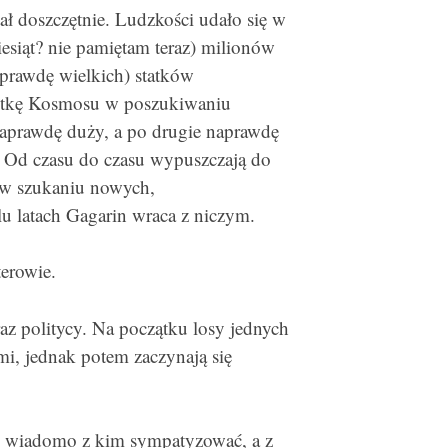
ł doszczętnie. Ludzkości udało się w
iesiąt? nie pamiętam teraz) milionów
aprawdę wielkich) statków
pustkę Kosmosu w poszukiwaniu
naprawdę duży, a po drugie naprawdę
. Od czasu do czasu wypuszczają do
 w szukaniu nowych,
u latach Gagarin wraca z niczym.
terowie.
az politycy. Na początku losy jednych
mi, jednak potem zaczynają się
zu wiadomo z kim sympatyzować, a z