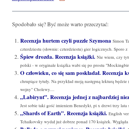
Spodobało się? Być może warto przeczytać:
Recenzja hurtem czyli puzzle Szymona
Simon Ta
czterdziestu (słownie: czterdziestu) gier logicznych. Sporo z
Śpiew drozda. Recenzja książki.
Nie wiem, czy tyt
polski - w oryginale książka wabi się po prostu "Mockingbird
O człowieku, co się sam poskładał. Recenzja ks
chrupiące tytuły. Na przykład moją następną lekturą będzie
wojny" Cholewy....
„Labirynt”. Recenzja jednej z najbardziej nie
Jest sobie taki gość imieniem Benedykt, pi x drzwi trzy lata s
„Shards of Earth”. Recenzja książki.
English ve
Tchaikovsky wydał już dobrze ponad 170 książek. Wygląda na 