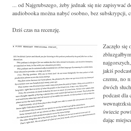
... od Najgrubszego, żeby jednak się nie zapisywać d
audiobooka można nabyć osobno, bez subskrypcji, co
Dziś czas na recenzję.
Zaczęło się 
zbluzgałbym
najgorszych,
jakiś podcas
czemu, no ni
dwóch słucha
podcast dla c
wewnątrzksi
świecie powi
dając miejsce