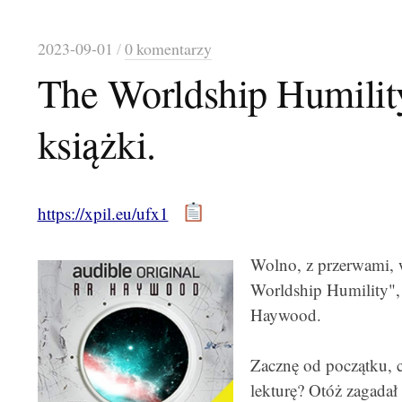
2023-09-01
/
0 komentarzy
The Worldship Humilit
książki.
https://xpil.eu/ufx1
Wolno, z przerwami, 
Worldship Humility",
Haywood.
Zacznę od początku, c
lekturę? Otóż zagadał