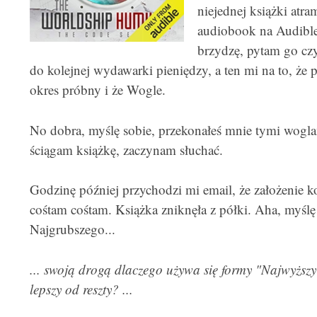
niejednej książki atra
audiobook na Audible
brzydzę, pytam go czy
do kolejnej wydawarki pieniędzy, a ten mi na to, że p
okres próbny i że Wogle.
No dobra, myślę sobie, przekonałeś mnie tymi wogla
ściągam książkę, zaczynam słuchać.
Godzinę później przychodzi mi email, że założenie k
cośtam cośtam. Książka zniknęła z półki. Aha, myślę
Najgrubszego...
... swoją drogą dlaczego używa się formy "Najwyższ
lepszy od reszty? ...