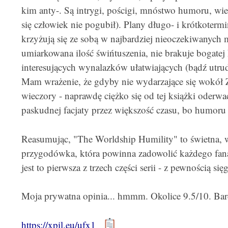
kim anty-. Są intrygi, pościgi, mnóstwo humoru, wiel
się człowiek nie pogubił). Plany długo- i krótkote
krzyżują się ze sobą w najbardziej nieoczekiwanych
umiarkowana ilość świńtuszenia, nie brakuje bogatej
interesujących wynalazków ułatwiających (bądź utrud
Mam wrażenie, że gdyby nie wydarzające się wokół 
wieczory - naprawdę ciężko się od tej książki oderwa
paskudnej facjaty przez większość czasu, bo humoru
Reasumując, "The Worldship Humility" to świetna,
przygodówka, która powinna zadowolić każdego fana 
jest to pierwsza z trzech części serii - z pewnością si
Moja prywatna opinia... hmmm. Okolice 9.5/10. Bar
https://xpil.eu/ufx1