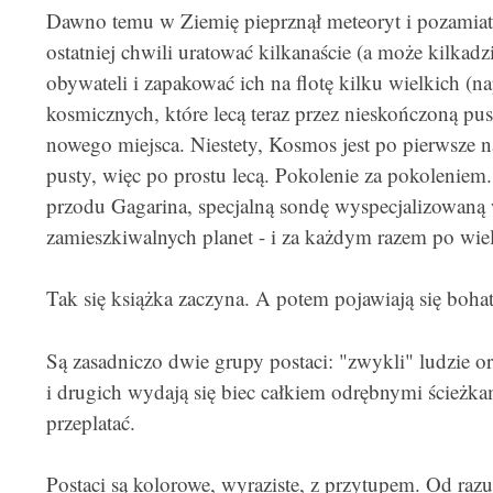
Dawno temu w Ziemię pieprznął meteoryt i pozamiata
ostatniej chwili uratować kilkanaście (a może kilkadz
obywateli i zapakować ich na flotę kilku wielkich (n
kosmicznych, które lecą teraz przez nieskończoną 
nowego miejsca. Niestety, Kosmos jest po pierwsze 
pusty, więc po prostu lecą. Pokolenie za pokoleniem
przodu Gagarina, specjalną sondę wyspecjalizowaną
zamieszkiwalnych planet - i za każdym razem po wiel
Tak się książka zaczyna. A potem pojawiają się boha
Są zasadniczo dwie grupy postaci: "zwykli" ludzie or
i drugich wydają się biec całkiem odrębnymi ścieżka
przeplatać.
Postaci są kolorowe, wyraziste, z przytupem. Od ra