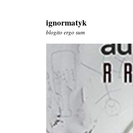
ignormatyk
Skip
to
blogito ergo sum
content