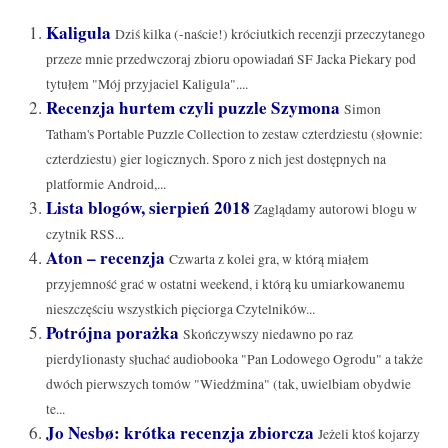
Kaligula
Dziś kilka (-naście!) króciutkich recenzji przeczytanego
przeze mnie przedwczoraj zbioru opowiadań SF Jacka Piekary pod
tytułem "Mój przyjaciel Kaligula"....
Recenzja hurtem czyli puzzle Szymona
Simon
Tatham's Portable Puzzle Collection to zestaw czterdziestu (słownie:
czterdziestu) gier logicznych. Sporo z nich jest dostępnych na
platformie Android,...
Lista blogów, sierpień 2018
Zaglądamy autorowi blogu w
czytnik RSS...
Aton – recenzja
Czwarta z kolei gra, w którą miałem
przyjemność grać w ostatni weekend, i którą ku umiarkowanemu
nieszczęściu wszystkich pięciorga Czytelników...
Potrójna porażka
Skończywszy niedawno po raz
pierdylionasty słuchać audiobooka "Pan Lodowego Ogrodu" a także
dwóch pierwszych tomów "Wiedźmina" (tak, uwielbiam obydwie
te...
Jo Nesbø: krótka recenzja zbiorcza
Jeżeli ktoś kojarzy