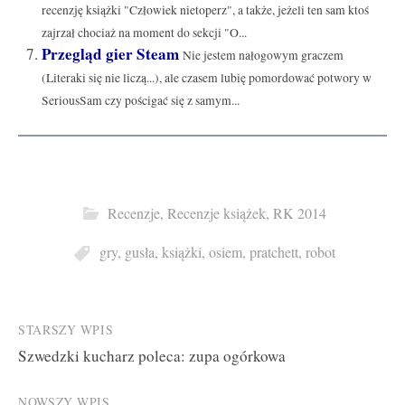
recenzję książki "Człowiek nietoperz", a także, jeżeli ten sam ktoś
zajrzał chociaż na moment do sekcji "O...
Przegląd gier Steam
Nie jestem nałogowym graczem
(Literaki się nie liczą...), ale czasem lubię pomordować potwory w
SeriousSam czy pościgać się z samym...
Recenzje
,
Recenzje książek
,
RK 2014
gry
,
gusła
,
książki
,
osiem
,
pratchett
,
robot
Post
STARSZY WPIS
Szwedzki kucharz poleca: zupa ogórkowa
navigation
NOWSZY WPIS