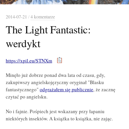
2014-07-21
/
4 komentarze
The Light Fantastic:
werdykt
https://xpil.eu/STNXm
Minęło już dobrze ponad dwa lata od czasu, gdy,
zakupiwszy angielskojęzyczny oryginał "Blasku
fantastycznego"
odgrażałem się publicznie
, że zacznę
czytać po angielsku.
No i fajnie. Pośpiech jest wskazany przy łapaniu
niektórych insektów. A książka to książka, nie zając.