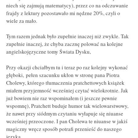
niech się zajmują matematycy), przez co na odczuwanie
frajdy z lektury pozostawało mi nędzne 20%, czyli o
wiele za mało.
Tym razem jednak było zupełnie inaczej niż zwykle. Tak
zupełnie inaczej, że chyba zacznę polować na kolejne
angielskojęzyczne tomy Świata Dysku,
Przy okazji chciałbym tu i teraz po raz kolejny wykonać
głęboki, pełen szacunku ukłon w stronę pana Piotra
Cholewy, którego tłumaczenia pratchettowych książek
miałem przyjemność wcześniej czytać wielokrotnie. Jak
już bowiem nie raz wspominałem (i jeszcze pewnie
wspomnę), Pratchett buduje humor tak wielowarstwowy,
że nawet przy siódmym czytaniu wyłapuje się niuanse
wcześniej przeoczone. I pan Cholewa te niuanse w jakiś
magiczny wręcz sposób potrafi przenieść do naszego
języka.