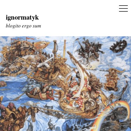
ME
ignormatyk
Skip
to
blogito ergo sum
content