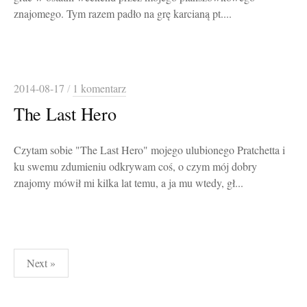
znajomego. Tym razem padło na grę karcianą pt....
2014-08-17
/
1 komentarz
The Last Hero
Czytam sobie "The Last Hero" mojego ulubionego Pratchetta i
ku swemu zdumieniu odkrywam coś, o czym mój dobry
znajomy mówił mi kilka lat temu, a ja mu wtedy, gł...
Stronicowanie
Next »
wpisów