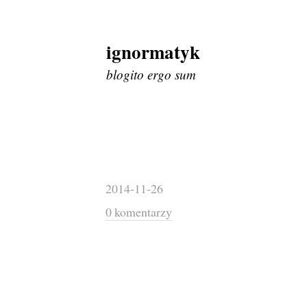
ignormatyk
Skip
to
blogito ergo sum
content
2014-11-26
0 komentarzy