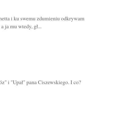
chetta i ku swemu zdumieniu odkrywam
 ja mu wtedy, gł...
óz" i "Upał" pana Ciszewskiego. I co?