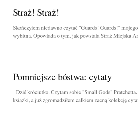
Straż! Straż!
Skończyłem niedawno czytać "Guards! Guards!" mojego u
wybitna. Opowiada o tym, jak powstała Straż Miejska A
Pomniejsze bóstwa: cytaty
Dziś króciutko. Czytam sobie "Small Gods" Pratchetta.
książki, a już zgromadziłem całkiem zacną kolekcję cytató